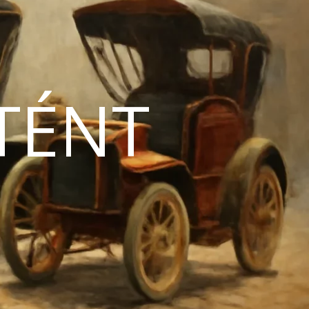
TÉNT
N