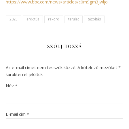
https://www.bbc.com/news/articles/c0m9gm3jwljo
2025
erdőtűz
rekord
terület
tűzoltás
SZÓLJ HOZZÁ
Az e-mail címet nem tesszük közzé.
A kötelező mezőket
*
karakterrel jelöltük
Név
*
E-mail cím
*