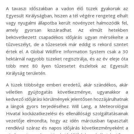
A tavaszi időszakban a vadon élő tüzek gyakoriak az
Egyesült Királyságban, hiszen a tél végére rengeteg elhalt
vagy nyugalmi állapotba került növényzet halmozódik fel,
amely gyorsan kiszáradhat. Az elmúlt hetekben
bekövetkezett csapadékos időjárás ugyan mérsékelte a
tűzveszélyt, de a tűzesetek már eddig is rekord szintet
értek el. A Global Wildfire Information System csak a 30
hektárnál nagyobb tüzeket regisztrálja, és az év eleje óta
több mint 80 ilyen tűzesetet észleltek az Egyesült
Királyság területén.
A tüzek többsége emberi eredetű, akár szándékos, akár
véletlen gyújtogatás következménye, ugyanakkor a
kedvező időjárási körülmények jelentősen hozzájárulhatnak
a lángok gyors terjedéséhez. Will Lang, a Meteorológiai
Hivatal kockázatkezelési és ellenállósági szolgáltatásainak
vezetője elmondta, hogy az idén márciusban tapasztalt
rendkívül száraz és napos időjárás következményeként a