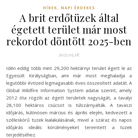
,
HÍREK
NAPI ÉRDEKES
A brit erdőtüzek által
égetett terület már most
rekordot döntött 2025-ben
2025.05.18.
Idén eddig több mint 29,200 hektárnyi terület égett le az
Egyesült Királyságban, ami már most meghaladja a
legutóbbi évtized legmagasabb éves összesített adatát. A
Global Wildfire Information System adatai szerint, amely
2012 óta rögzíti az égett területek nagyságát, a tavalyi
28,100 hektáros csúcsot is túlszárnyalták. A tavaszi
időjárás, különösen március és április elején, kedvezett a
széleskörű tüzek kialakulásának, mivel a száraz és napos
időjárás ideális körülményeket teremtett a tüzek
terjedéséhez.