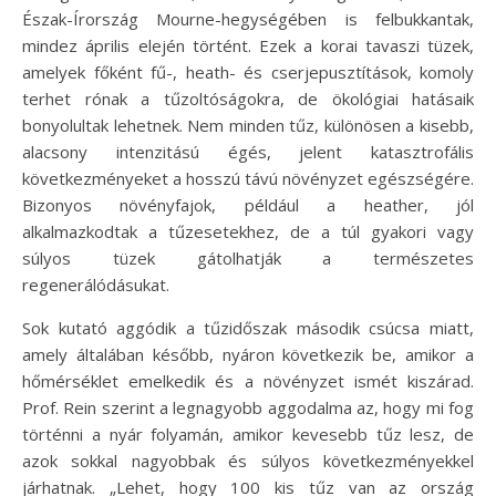
Észak-Írország Mourne-hegységében is felbukkantak,
mindez április elején történt. Ezek a korai tavaszi tüzek,
amelyek főként fű-, heath- és cserjepusztítások, komoly
terhet rónak a tűzoltóságokra, de ökológiai hatásaik
bonyolultak lehetnek. Nem minden tűz, különösen a kisebb,
alacsony intenzitású égés, jelent katasztrofális
következményeket a hosszú távú növényzet egészségére.
Bizonyos növényfajok, például a heather, jól
alkalmazkodtak a tűzesetekhez, de a túl gyakori vagy
súlyos tüzek gátolhatják a természetes
regenerálódásukat.
Sok kutató aggódik a tűzidőszak második csúcsa miatt,
amely általában később, nyáron következik be, amikor a
hőmérséklet emelkedik és a növényzet ismét kiszárad.
Prof. Rein szerint a legnagyobb aggodalma az, hogy mi fog
történni a nyár folyamán, amikor kevesebb tűz lesz, de
azok sokkal nagyobbak és súlyos következményekkel
járhatnak. „Lehet, hogy 100 kis tűz van az ország