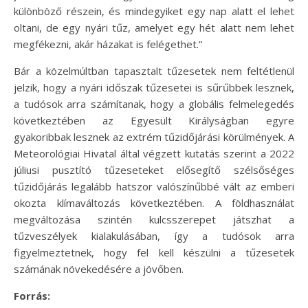
különböző részein, és mindegyiket egy nap alatt el lehet
oltani, de egy nyári tűz, amelyet egy hét alatt nem lehet
megfékezni, akár házakat is felégethet.”
Bár a közelmúltban tapasztalt tűzesetek nem feltétlenül
jelzik, hogy a nyári időszak tűzesetei is sűrűbbek lesznek,
a tudósok arra számítanak, hogy a globális felmelegedés
következtében az Egyesült Királyságban egyre
gyakoribbak lesznek az extrém tűzidőjárási körülmények. A
Meteorológiai Hivatal által végzett kutatás szerint a 2022
júliusi pusztító tűzeseteket elősegítő szélsőséges
tűzidőjárás legalább hatszor valószínűbbé vált az emberi
okozta klímaváltozás következtében. A földhasználat
megváltozása szintén kulcsszerepet játszhat a
tűzveszélyek kialakulásában, így a tudósok arra
figyelmeztetnek, hogy fel kell készülni a tűzesetek
számának növekedésére a jövőben.
Forrás: