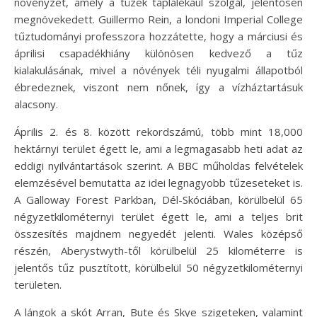
növényzet, amely a tüzek táplálékául szolgál, jelentősen
megnövekedett. Guillermo Rein, a londoni Imperial College
tűztudományi professzora hozzátette, hogy a márciusi és
áprilisi csapadékhiány különösen kedvező a tűz
kialakulásának, mivel a növények téli nyugalmi állapotból
ébredeznek, viszont nem nőnek, így a vízháztartásuk
alacsony.
Április 2. és 8. között rekordszámú, több mint 18,000
hektárnyi terület égett le, ami a legmagasabb heti adat az
eddigi nyilvántartások szerint. A BBC műholdas felvételek
elemzésével bemutatta az idei legnagyobb tűzeseteket is.
A Galloway Forest Parkban, Dél-Skóciában, körülbelül 65
négyzetkilométernyi terület égett le, ami a teljes brit
összesítés majdnem negyedét jelenti. Wales középső
részén, Aberystwyth-től körülbelül 25 kilométerre is
jelentős tűz pusztított, körülbelül 50 négyzetkilométernyi
területen.
A lángok a skót Arran, Bute és Skye szigeteken, valamint