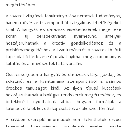
megértésében.
A rovarok világának tanulmányozása nemcsak tudományos,
hanem művészeti szempontból is izgalmas lehetőségeket
kínál. A hangyák és darazsak viselkedésének megértése
során új perspektívákat nyerhetünk, amelyek
hozzájárulhatnak a kreatív gondolkodáshoz és a
problémamegoldáshoz. A kvantumánia és a rovarok közötti
kapcsolat felfedezése új utakat nyithat meg a tudományos
kutatás és a művészetek határvonalán.
Összességében a hangyák és darazsak világa gazdag és
sokszínű, és a kvantumánia szempontjából is számos
érdekes tanulságot kínál. Az ilyen típusú kutatások
hozzájárulhatnak a biológiai rendszerek megértéséhez, és
betekintést nyújthatnak abba, hogyan formálják a
különböző fajok közötti kapcsolatok az ökoszisztémákat.
A cikkben szereplő információk nem tekinthetők orvosi
tanácsnak. Egészségügyi problémák esetén mindig