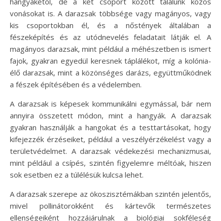
hangyákétól, de a két csoport között találunk közös
vonásokat is. A darazsak többsége vagy magányos, vagy
kis csoportokban él, és a nőstények általában a
fészeképítés és az utódnevelés feladatait látják el. A
magányos darazsak, mint például a méhészetben is ismert
fajok, gyakran egyedül keresnek táplálékot, míg a kolónia-
élő darazsak, mint a közönséges darázs, együttműködnek
a fészek építésében és a védelemben.
A darazsak is képesek kommunikálni egymással, bár nem
annyira összetett módon, mint a hangyák. A darazsak
gyakran használják a hangokat és a testtartásokat, hogy
kifejezzék érzéseiket, például a veszélyérzékelést vagy a
területvédelmet. A darazsak védekezési mechanizmusai,
mint például a csípés, szintén figyelemre méltóak, hiszen
sok esetben ez a túlélésük kulcsa lehet.
A darazsak szerepe az ökoszisztémákban szintén jelentős,
mivel pollinátorokként és kártevők természetes
ellenségeiként hozzájárulnak a biológiai sokféleség