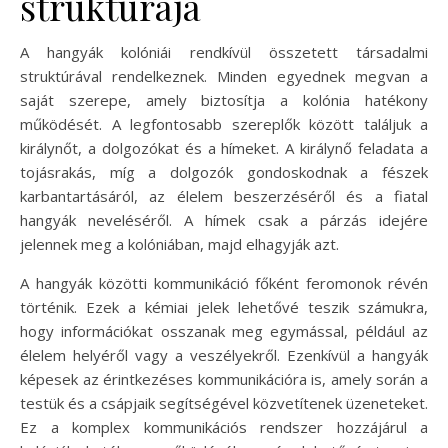
struktúrája
A hangyák kolóniái rendkívül összetett társadalmi
struktúrával rendelkeznek. Minden egyednek megvan a
saját szerepe, amely biztosítja a kolónia hatékony
működését. A legfontosabb szereplők között találjuk a
királynőt, a dolgozókat és a hímeket. A királynő feladata a
tojásrakás, míg a dolgozók gondoskodnak a fészek
karbantartásáról, az élelem beszerzéséről és a fiatal
hangyák neveléséről. A hímek csak a párzás idejére
jelennek meg a kolóniában, majd elhagyják azt.
A hangyák közötti kommunikáció főként feromonok révén
történik. Ezek a kémiai jelek lehetővé teszik számukra,
hogy információkat osszanak meg egymással, például az
élelem helyéről vagy a veszélyekről. Ezenkívül a hangyák
képesek az érintkezéses kommunikációra is, amely során a
testük és a csápjaik segítségével közvetítenek üzeneteket.
Ez a komplex kommunikációs rendszer hozzájárul a