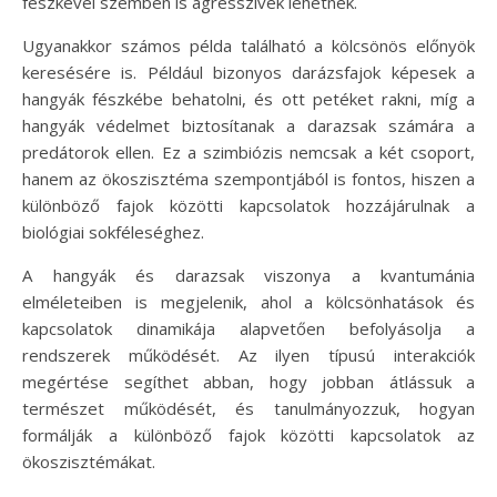
fészkével szemben is agresszívek lehetnek.
Ugyanakkor számos példa található a kölcsönös előnyök
keresésére is. Például bizonyos darázsfajok képesek a
hangyák fészkébe behatolni, és ott petéket rakni, míg a
hangyák védelmet biztosítanak a darazsak számára a
predátorok ellen. Ez a szimbiózis nemcsak a két csoport,
hanem az ökoszisztéma szempontjából is fontos, hiszen a
különböző fajok közötti kapcsolatok hozzájárulnak a
biológiai sokféleséghez.
A hangyák és darazsak viszonya a kvantumánia
elméleteiben is megjelenik, ahol a kölcsönhatások és
kapcsolatok dinamikája alapvetően befolyásolja a
rendszerek működését. Az ilyen típusú interakciók
megértése segíthet abban, hogy jobban átlássuk a
természet működését, és tanulmányozzuk, hogyan
formálják a különböző fajok közötti kapcsolatok az
ökoszisztémákat.