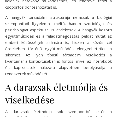
kolóniák hatékony működéséhez, és lehetővé teszi a
csoportos döntéshozatalt is.
A hangyák társadalmi struktúrája nemcsak a biológiai
szempontból figyelemre méltó, hanem szociológiai és
pszichológiai aspektusai is érdekesek. A hangyák közötti
együttműködés és a feladatmegosztás példát mutat az
emberi közösségek számára is, hiszen a közös cél
érdekében történő együttműködés elengedhetetlen a
sikerhez. Az ilyen típusú társadalmi viselkedés a
kvantumánia kontextusában is fontos, mivel az interakciók
és kapcsolatok hálózata alapvetően befolyásolja a
rendszerek működését.
A darazsak életmódja és
viselkedése
A darazsak életmódja sok szempontból eltér a