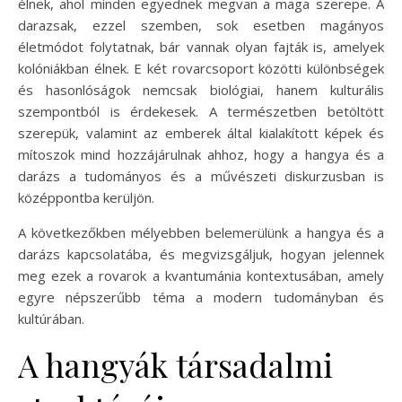
élnek, ahol minden egyednek megvan a maga szerepe. A
darazsak, ezzel szemben, sok esetben magányos
életmódot folytatnak, bár vannak olyan fajták is, amelyek
kolóniákban élnek. E két rovarcsoport közötti különbségek
és hasonlóságok nemcsak biológiai, hanem kulturális
szempontból is érdekesek. A természetben betöltött
szerepük, valamint az emberek által kialakított képek és
mítoszok mind hozzájárulnak ahhoz, hogy a hangya és a
darázs a tudományos és a művészeti diskurzusban is
középpontba kerüljön.
A következőkben mélyebben belemerülünk a hangya és a
darázs kapcsolatába, és megvizsgáljuk, hogyan jelennek
meg ezek a rovarok a kvantumánia kontextusában, amely
egyre népszerűbb téma a modern tudományban és
kultúrában.
A hangyák társadalmi