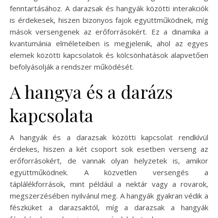
fenntartásához. A darazsak és hangyák közötti interakciók
is érdekesek, hiszen bizonyos fajok együttműködnek, míg
mások versengenek az erőforrásokért. Ez a dinamika a
kvantumánia elméleteiben is megjelenik, ahol az egyes
elemek közötti kapcsolatok és kölcsönhatások alapvetően
befolyásolják a rendszer működését.
A hangya és a darázs
kapcsolata
A hangyák és a darazsak közötti kapcsolat rendkívül
érdekes, hiszen a két csoport sok esetben verseng az
erőforrásokért, de vannak olyan helyzetek is, amikor
együttműködnek. A közvetlen versengés a
táplálékforrások, mint például a nektár vagy a rovarok,
megszerzésében nyilvánul meg. A hangyák gyakran védik a
fészküket a darazsaktól, míg a darazsak a hangyák