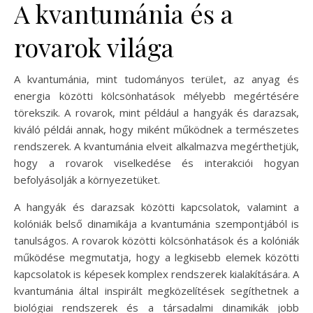
A kvantumánia és a
rovarok világa
A kvantumánia, mint tudományos terület, az anyag és
energia közötti kölcsönhatások mélyebb megértésére
törekszik. A rovarok, mint például a hangyák és darazsak,
kiváló példái annak, hogy miként működnek a természetes
rendszerek. A kvantumánia elveit alkalmazva megérthetjük,
hogy a rovarok viselkedése és interakciói hogyan
befolyásolják a környezetüket.
A hangyák és darazsak közötti kapcsolatok, valamint a
kolóniák belső dinamikája a kvantumánia szempontjából is
tanulságos. A rovarok közötti kölcsönhatások és a kolóniák
működése megmutatja, hogy a legkisebb elemek közötti
kapcsolatok is képesek komplex rendszerek kialakítására. A
kvantumánia által inspirált megközelítések segíthetnek a
biológiai rendszerek és a társadalmi dinamikák jobb