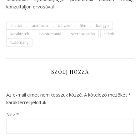
konzultáljon orvosával!
állatok
animáció
darázs
film
hangya
karakterek
kvantumánia
szereposztás
titkok
tudomány
SZÓLJ HOZZÁ
Az e-mail címet nem tesszük közzé.
A kötelező mezőket
*
karakterrel jelöltük
Név
*