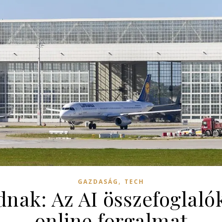
,
GAZDASÁG
TECH
nak: Az AI összefoglaló
online forgalmat