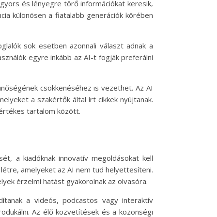
yors és lényegre törő információkat keresik,
cia különösen a fiatalabb generációk körében
oglalók sok esetben azonnali választ adnak a
sználók egyre inkább az AI-t fogják preferálni
minőségének csökkenéséhez is vezethet. Az AI
yeket a szakértők által írt cikkek nyújtanak.
értékes tartalom között.
sét, a kiadóknak innovatív megoldásokat kell
létre, amelyeket az AI nem tud helyettesíteni.
yek érzelmi hatást gyakorolnak az olvasóra.
dítanak a videós, podcastos vagy interaktív
odukálni. Az élő közvetítések és a közönségi