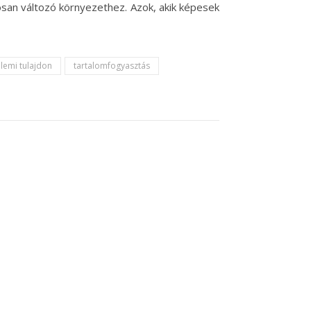
osan változó környezethez. Azok, akik képesek
llemi tulajdon
tartalomfogyasztás