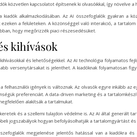
adók közvetlen kapcsolatot építsenek ki olvasóikkal, így növelve 
 a kiadók alkalmazkodásában. Az AI összefoglalók gyakran a kö
k ezeken a felületeken. A közönséggel való interakció, a tarta
abban, hogy megőrizzék piaci részesedésüket.
és kihívások
n kihívásokkal és lehetőségekkel. Az AI technológia folyamatos 
bb versenytársakat is jelenthet. A kiadóknak folyamatosan figye
 a felhasználói igények is változnak. Az olvasók egyre inkább az 
önségük preferenciáit. A data-driven marketing és a tartalomkész
egfelelően alakítsák a tartalmukat.
i keretek és a szellemi tulajdon védelme is. Az AI által generált 
övőbeli jogszabályok hogyan befolyásolhatják a tartalomgyártást és
foglalók megjelenése jelentős hatással van a kiadókra és a 