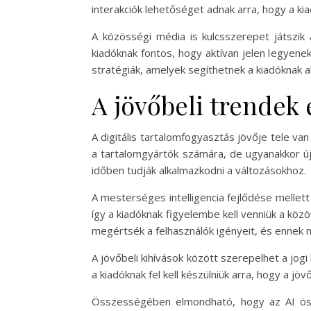
interakciók lehetőséget adnak arra, hogy a ki
A közösségi média is kulcsszerepet játszik
kiadóknak fontos, hogy aktívan jelen legyene
stratégiák, amelyek segíthetnek a kiadóknak 
A jövőbeli trendek 
A digitális tartalomfogyasztás jövője tele va
a tartalomgyártók számára, de ugyanakkor úja
időben tudják alkalmazkodni a változásokhoz.
A mesterséges intelligencia fejlődése mellett
így a kiadóknak figyelembe kell venniük a köz
megértsék a felhasználók igényeit, és ennek m
A jövőbeli kihívások között szerepelhet a jog
a kiadóknak fel kell készülniük arra, hogy a j
Összességében elmondható, hogy az AI össze