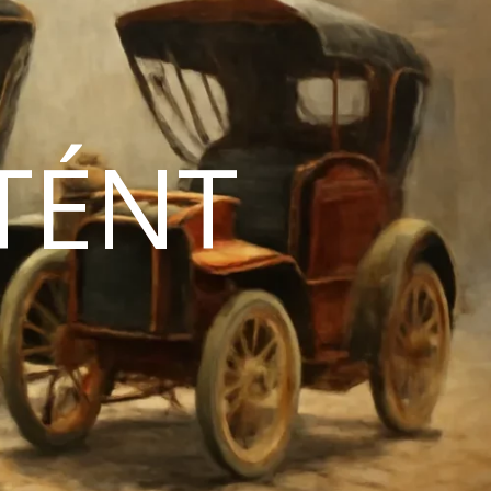
TÉNT
N