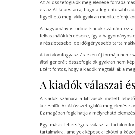
Az AI összefoglalók megjelenése forradalmas
és az AI képes arra, hogy a legfontosabb ad
figyelhető meg, akik gyakran mobiltelefonjuk
A hagyományos online kiadók számára ez a vá
felhasználók kérdéseire, így a hagyományos ci
a részletesebb, de időigényesebb tartalmakk
A tartalomfogyasztás ezen új formája nemcsa
által generált összefoglalók gyakran nem kép
Ezért fontos, hogy a kiadók megtalálják a meg
A kiadók válaszai 
A kiadók számára a kihívások mellett lehető
keresniük. Az AI összefoglalók megjelenése ar
Ez magában foglalhatja a mélyreható elemzése
Egy másik lehetséges válasz a tartalomform
tartalmakra, amelyek képesek lekötni a közö