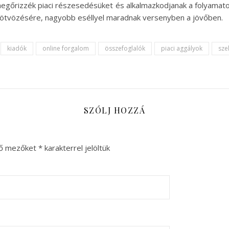
megőrizzék piaci részesedésüket és alkalmazkodjanak a folyamat
 ötvözésére, nagyobb eséllyel maradnak versenyben a jövőben.
kiadók
online forgalom
összefoglalók
piaci aggályok
sze
SZÓLJ HOZZÁ
ző mezőket
*
karakterrel jelöltük