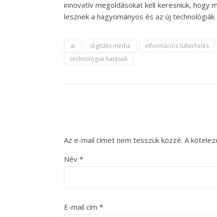
innovatív megoldásokat kell keresniük, hogy 
lesznek a hagyományos és az új technológiák
ai
digitális média
információs túlterhelés
technológiai hatások
Az e-mail címet nem tesszük közzé.
A kötele
Név
*
E-mail cím
*