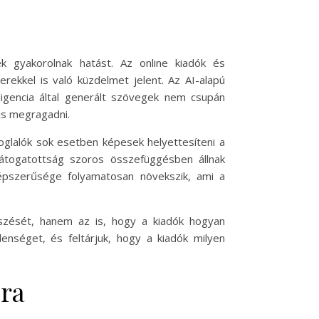
ek gyakorolnak hatást. Az online kiadók és
ekkel is való küzdelmet jelent. Az AI-alapú
ligencia által generált szövegek nem csupán
is megragadni.
oglalók sok esetben képesek helyettesíteni a
látogatottság szoros összefüggésben állnak
épszerűsége folyamatosan növekszik, ami a
szését, hanem az is, hogy a kiadók hogyan
enséget, és feltárjuk, hogy a kiadók milyen
sra