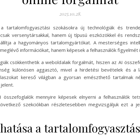
2025.10.28.
és a tartalomfogyasztási szokásokra új technológiák és trend
sak versenytársakkal, hanem új típusú eszközökkel és rendszer
 állítja a hagyományos tartalomgyártókat. A mesterséges intel
 meglévő információkat, hanem képesek a felhasználók figyelmét 
giák csökkenthetik a weboldalaik forgalmát, hiszen az AI összef
enség különösen aggasztó, mivel a hirdetési bevételek és a 
álaszokat kereső világban a gyorsan emészthető tartalmak n
jelent.
 összefoglalók mennyire képesek elnyerni a felhasználók tet
övetkező szekciókban részletesebben megvizsgáljuk ezt a jel
 hatása a tartalomfogyasztá