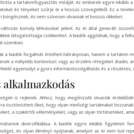
ította a tartalomfogyasztás módját. Az emberek egyre inkább a g
atokat és tényeket szűrje le a hosszú szövegekből. Ez a tenden
on böngésznek, és nem szívesen olvasnak el hosszú cikkeket.
ltozás komoly kihívásokat jelent. Az AI által generált összef
kkek látogatottsága csökkenhet. A kiadók aggódnak, hogy a felha
al szemben.
k a kiadók forgalmát érintheti hátrányosan, hanem a tartalom 
esek a mélyebb kontextust vagy az érzelmi rétegeket átadni, amel
felelő egyensúlyt a gyors információszolgáltatás és a részletes, 
és alkalmazkodás
ségek is rejlenek. Ahhoz, hogy megőrizzék olvasóik érdeklődé
ra ösztönözheti őket, hogy olyan minőségi tartalmakat hozzanak 
ket, a szakértői véleményeket, vagy az olyan történeteket, amel
átumok diverzifikálása. A kiadók egyre inkább figyelmet for
nséget, és olyan élményt nyújtanak, amelyet az AI nem tud repr