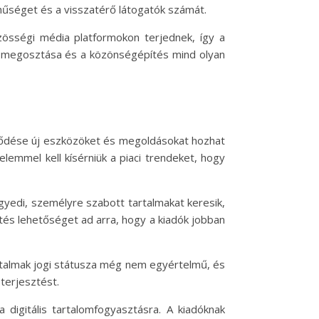
a hűséget és a visszatérő látogatók számát.
zösségi média platformokon terjednek, így a
lom megosztása és a közönségépítés mind olyan
fejlődése új eszközöket és megoldásokat hozhat
lemmel kell kísérniük a piaci trendeket, hogy
egyedi, személyre szabott tartalmakat keresik,
ítés lehetőséget ad arra, hogy a kiadók jobban
tartalmak jogi státusza még nem egyértelmű, és
 terjesztést.
digitális tartalomfogyasztásra. A kiadóknak