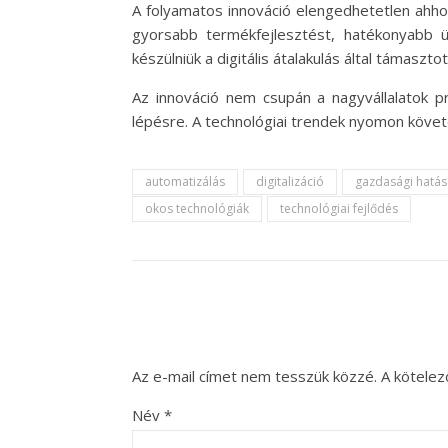
A folyamatos innováció elengedhetetlen ahhoz
gyorsabb termékfejlesztést, hatékonyabb 
készülniük a digitális átalakulás által támaszt
Az innováció nem csupán a nagyvállalatok p
lépésre. A technológiai trendek nyomon követé
automatizálás
digitalizáció
gazdasági hatá
okos technológiák
technológiai fejlődés
Az e-mail címet nem tesszük közzé.
A kötele
Név
*