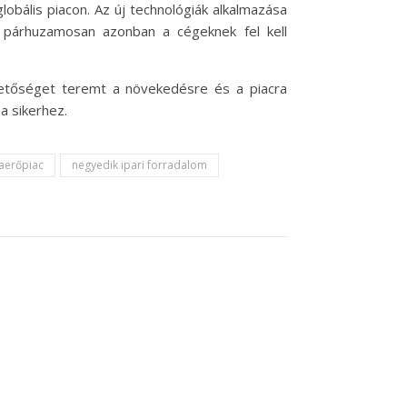
obális piacon. Az új technológiák alkalmazása
 párhuzamosan azonban a cégeknek fel kell
ehetőséget teremt a növekedésre és a piacra
a sikerhez.
aerőpiac
negyedik ipari forradalom