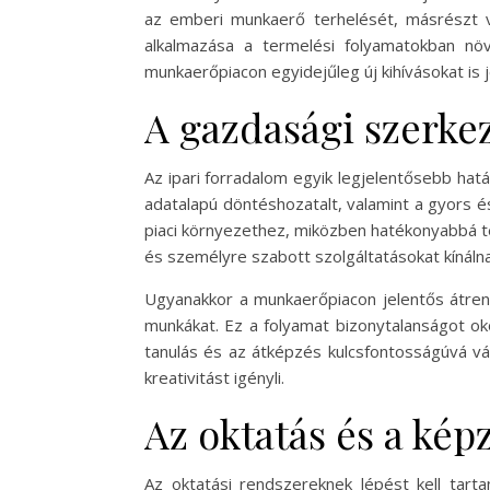
az emberi munkaerő terhelését, másrészt vi
alkalmazása a termelési folyamatokban nö
munkaerőpiacon egyidejűleg új kihívásokat is j
A gazdasági szerkez
Az ipari forradalom egyik legjelentősebb hatá
adatalapú döntéshozatalt, valamint a gyors é
piaci környezethez, miközben hatékonyabbá tes
és személyre szabott szolgáltatásokat kínálna
Ugyanakkor a munkaerőpiacon jelentős átren
munkákat. Ez a folyamat bizonytalanságot ok
tanulás és az átképzés kulcsfontosságúvá 
kreativitást igényli.
Az oktatás és a képz
Az oktatási rendszereknek lépést kell tarta