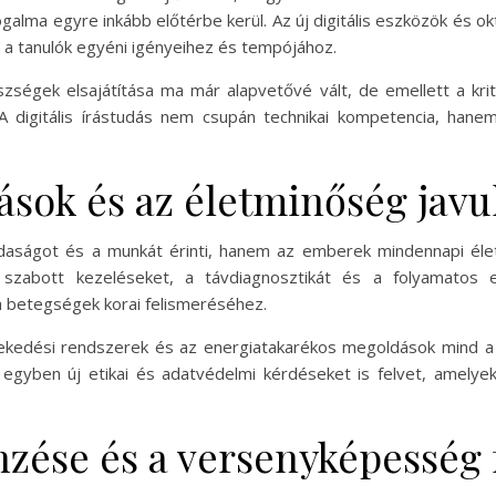
fogalma egyre inkább előtérbe kerül. Az új digitális eszközök és o
k a tanulók egyéni igényeihez és tempójához.
készségek elsajátítása ma már alapvetővé vált, de emellett a k
. A digitális írástudás nem csupán technikai kompetencia, han
ások és az életminőség javu
daságot és a munkát érinti, hanem az emberek mindennapi életé
 szabott kezeléseket, a távdiagnosztikát és a folyamatos 
a betegségek korai felismeréséhez.
özlekedési rendszerek és az energiatakarékos megoldások mind
s egyben új etikai és adatvédelmi kérdéseket is felvet, amely
nzése és a versenyképesség 