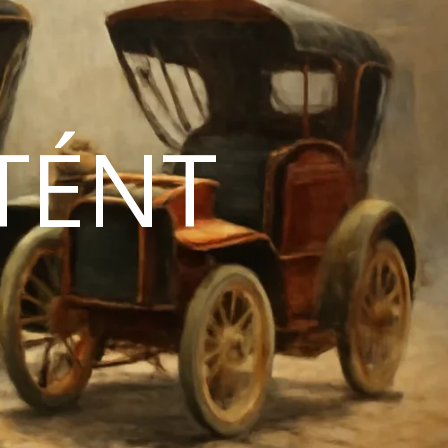
TÉNT
N