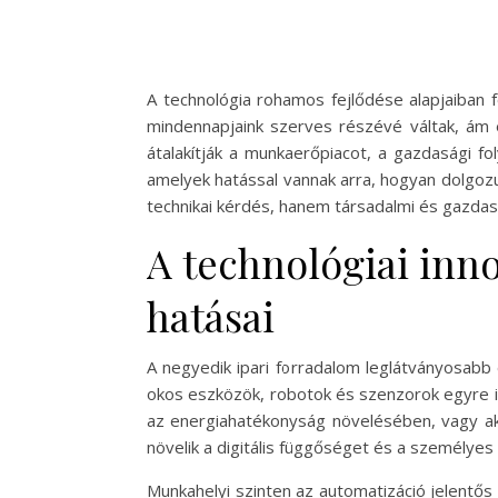
A technológia rohamos fejlődése alapjaiban f
mindennapjaink szerves részévé váltak, ám
átalakítják a munkaerőpiacot, a gazdasági fo
amelyek hatással vannak arra, hogyan dolgozu
technikai kérdés, hanem társadalmi és gazdaság
A technológiai inn
hatásai
A negyedik ipari forradalom leglátványosabb 
okos eszközök, robotok és szenzorok egyre i
az energiahatékonyság növelésében, vagy ak
növelik a digitális függőséget és a személyes
Munkahelyi szinten az automatizáció jelentős