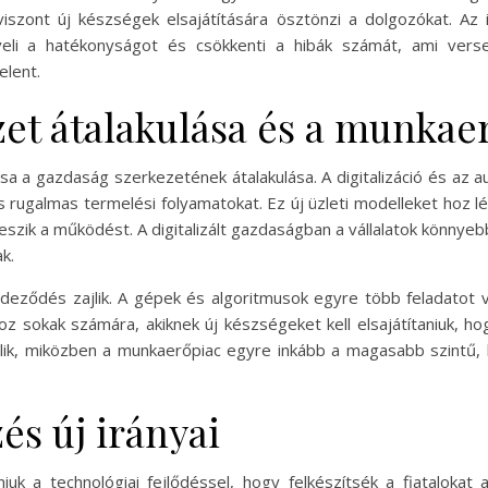
szont új készségek elsajátítására ösztönzi a dolgozókat. Az i
veli a hatékonyságot és csökkenti a hibák számát, ami verse
elent.
et átalakulása és a munkaer
sa a gazdaság szerkezetének átalakulása. A digitalizáció és az 
s rugalmas termelési folyamatokat. Ez új üzleti modelleket hoz l
zik a működést. A digitalizált gazdaságban a vállalatok könnyebbe
k.
deződés zajlik. A gépek és algoritmusok egyre több feladatot 
oz sokak számára, akiknek új készségeket kell elsajátítaniuk, 
válik, miközben a munkaerőpiac egyre inkább a magasabb szint
és új irányai
niuk a technológiai fejlődéssel, hogy felkészítsék a fiataloka