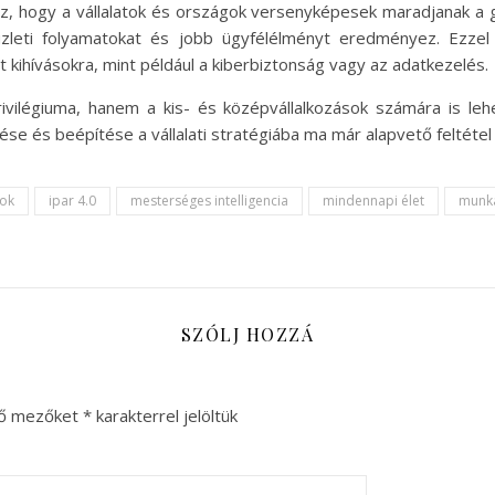
, hogy a vállalatok és országok versenyképesek maradjanak a gl
üzleti folyamatokat és jobb ügyfélélményt eredményez. Ezzel
ott kihívásokra, mint például a kiberbiztonság vagy az adatkezelés.
rivilégiuma, hanem a kis- és középvállalkozások számára is l
se és beépítése a vállalati stratégiába ma már alapvető feltétel 
sok
ipar 4.0
mesterséges intelligencia
mindennapi élet
munk
SZÓLJ HOZZÁ
ző mezőket
*
karakterrel jelöltük