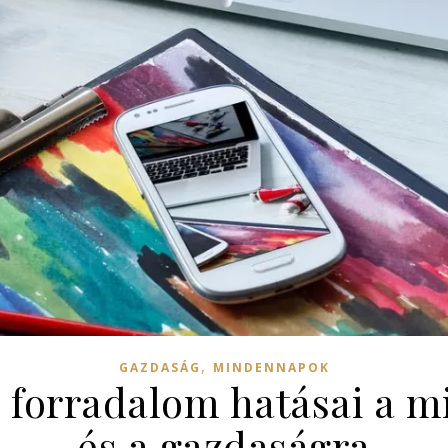
,
GAZDASÁG
MINDENNAPOK
i forradalom hatásai a m
és a gazdaságra