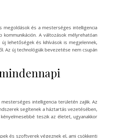
lis megoldások és a mesterséges intelligencia
b kommunikáción. A változások mélyrehatóan
n új lehetőségek és kihívások is megjelennek,
ről. Az új technológiák bevezetése nem csupán
ó mindennapi
esterséges intelligencia területén zajlik. Az
endszerek segítenek a háztartás vezetésében,
 kényelmesebbé teszik az életet, ugyanakkor
épek és szoftverek végeznek el, ami csökkenti