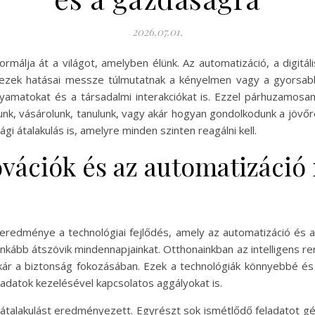
2026.07.01.
ormálja át a világot, amelyben élünk. Az automatizáció, a digitá
 ezek hatásai messze túlmutatnak a kényelmen vagy a gyorsab
lyamatokat és a társadalmi interakciókat is. Ezzel párhuzamosa
nk, vásárolunk, tanulunk, vagy akár hogyan gondolkodunk a jövő
i átalakulás is, amelyre minden szinten reagálni kell.
ovációk és az automatizáci
eredménye a technológiai fejlődés, amely az automatizáció és a m
nkább átszövik mindennapjainkat. Otthonainkban az intelligens r
ár a biztonság fokozásában. Ezek a technológiák könnyebbé és
 adatok kezelésével kapcsolatos aggályokat is.
 átalakulást eredményezett. Egyrészt sok ismétlődő feladatot g