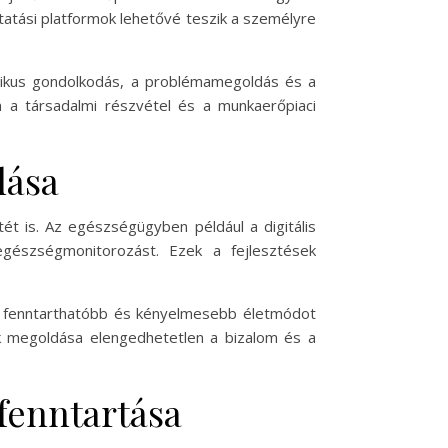
ktatási platformok lehetővé teszik a személyre
ritikus gondolkodás, a problémamegoldás és a
em a társadalmi részvétel és a munkaerőpiaci
lása
t is. Az egészségügyben például a digitális
egészségmonitorozást. Ezek a fejlesztések
 a fenntarthatóbb és kényelmesebb életmódot
ek megoldása elengedhetetlen a bizalom és a
fenntartása