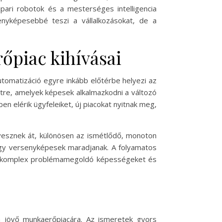
pari robotok és a mesterséges intelligencia
nyképesebbé teszi a vállalkozásokat, de a
őpiac kihívásai
automatizáció egyre inkább előtérbe helyezi az
étre, amelyek képesek alkalmazkodni a változó
n elérik ügyfeleiket, új piacokat nyitnak meg,
vesznek át, különösen az ismétlődő, monoton
hogy versenyképesek maradjanak. A folyamatos
ű, komplex problémamegoldó képességeket és
t a jövő munkaerőpiacára. Az ismeretek gyors