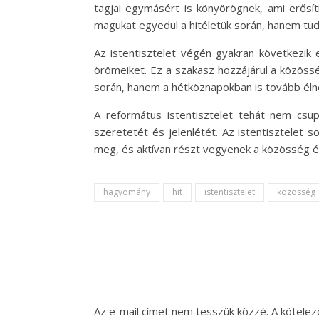
tagjai egymásért is könyörögnek, ami erősí
magukat egyedül a hitéletük során, hanem tud
Az istentisztelet végén gyakran következik 
örömeiket. Ez a szakasz hozzájárul a közöss
során, hanem a hétköznapokban is tovább élnek
A református istentisztelet tehát nem cs
szeretetét és jelenlétét. Az istentisztelet s
meg, és aktívan részt vegyenek a közösség é
hagyomány
hit
istentisztelet
közösség
Az e-mail címet nem tesszük közzé.
A kötele