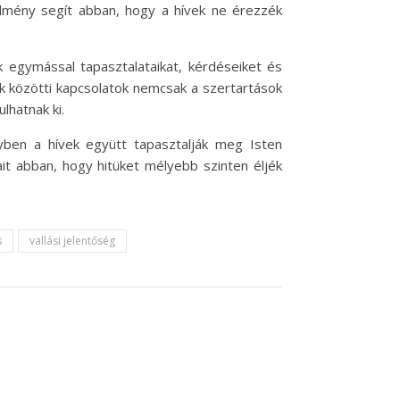
élmény segít abban, hogy a hívek ne érezzék
k egymással tapasztalataikat, kérdéseiket és
k közötti kapcsolatok nemcsak a szertartások
lhatnak ki.
ben a hívek együtt tapasztalják meg Isten
jait abban, hogy hitüket mélyebb szinten éljék
s
vallási jelentőség