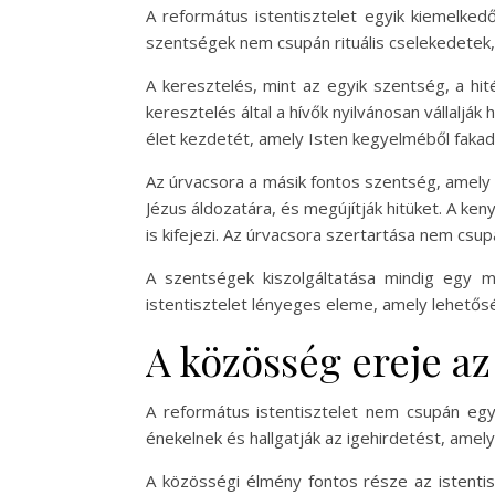
A református istentisztelet egyik kiemelked
szentségek nem csupán rituális cselekedetek
A keresztelés, mint az egyik szentség, a hi
keresztelés által a hívők nyilvánosan vállalják 
élet kezdetét, amely Isten kegyelméből fakad
Az úrvacsora a másik fontos szentség, amely 
Jézus áldozatára, és megújítják hitüket. A ken
is kifejezi. Az úrvacsora szertartása nem cs
A szentségek kiszolgáltatása mindig egy me
istentisztelet lényeges eleme, amely lehetős
A közösség ereje az
A református istentisztelet nem csupán egy
énekelnek és hallgatják az igehirdetést, amely
A közösségi élmény fontos része az istentis