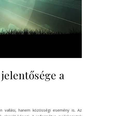
 jelentősége a
n vallási, hanem közösségi esemény is. Az