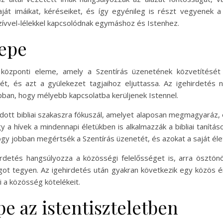
ját imáikat, kéréseiket, és így egyénileg is részt vegyenek a
zívvel-lélekkel kapcsolódnak egymáshoz és Istenhez.
repe
 központi eleme, amely a Szentírás üzenetének közvetítését sz
ét, és azt a gyülekezet tagjaihoz eljuttassa. Az igehirdetés 
 abban, hogy mélyebb kapcsolatba kerüljenek Istennel.
 adott bibliai szakaszra fókuszál, amelyet alaposan megmagyaráz,
 a hívek a mindennapi életükben is alkalmazzák a bibliai tanítás
gy jobban megértsék a Szentírás üzenetét, és azokat a saját életü
irdetés hangsúlyozza a közösségi felelősséget is, arra ösztön
ot tegyen. Az igehirdetés után gyakran következik egy közös é
 a közösség kötelékeit.
e az istentiszteletben