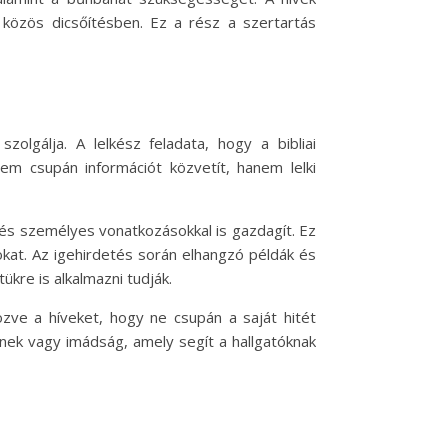
 közös dicsőítésben. Ez a rész a szertartás
olgálja. A lelkész feladata, hogy a bibliai
nem csupán információt közvetít, hanem lelki
 és személyes vonatkozásokkal is gazdagít. Ez
okat. Az igehirdetés során elhangzó példák és
kre is alkalmazni tudják.
özve a híveket, hogy ne csupán a saját hitét
nek vagy imádság, amely segít a hallgatóknak