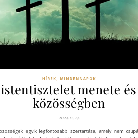
,
HÍREK
MINDENNAPOK
istentisztelet menete és
közösségben
2024.12.24.
 közösségek egyik legfontosabb szertartása, amely nem csupá