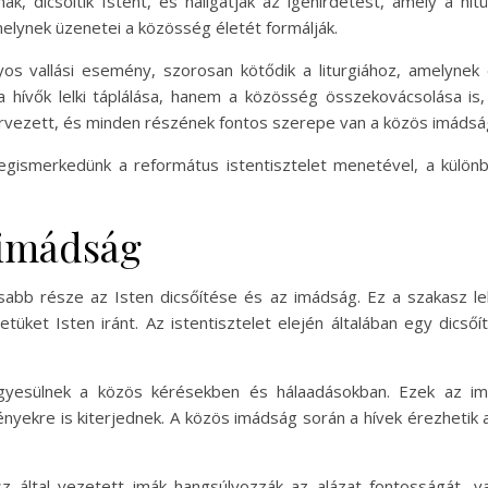
ak, dicsőítik Istent, és hallgatják az igehirdetést, amely a hi
melynek üzenetei a közösség életét formálják.
os vallási esemény, szorosan kötődik a liturgiához, amelynek 
a hívők lelki táplálása, hanem a közösség összekovácsolása is
tervezett, és minden részének fontos szerepe van a közös imádsá
ismerkedünk a református istentisztelet menetével, a különb
 imádság
osabb része az Isten dicsőítése és az imádság. Ez a szakasz 
tetüket Isten iránt. Az istentisztelet elején általában egy dics
gyesülnek a közös kérésekben és hálaadásokban. Ezek az i
ényekre is kiterjednek. A közös imádság során a hívek érezhetik 
ész által vezetett imák hangsúlyozzák az alázat fontosságát, 