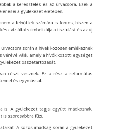
sabbak a keresztelés és az úrvacsora. Ezek a
lenései a gyülekezet életében.
anem a felnőttek számára is fontos, hiszen a
ész víz által szimbolizálja a tisztulást és az új
Az úrvacsora során a hívek közösen emlékeznek
és vérévé válik, amely a hívők közötti egységet
 gyülekezet összetartozását.
tívan részt vesznek. Ez a rész a református
stennel és egymással.
 is. A gyülekezet tagjai együtt imádkoznak,
t is szorosabbra fűzi.
nataikat. A közös imádság során a gyülekezet