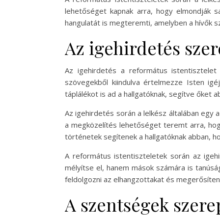
lehetőséget kapnak arra, hogy elmondják sa
hangulatát is megteremti, amelyben a hívők s
Az igehirdetés sze
Az igehirdetés a református istentisztelet
szövegekből kiindulva értelmezze Isten igéj
táplálékot is ad a hallgatóknak, segítve őket
Az igehirdetés során a lelkész általában egy
a megközelítés lehetőséget teremt arra, hogy
történetek segítenek a hallgatóknak abban, ho
A református istentiszteletek során az igeh
mélyítse el, hanem mások számára is tanúság
feldolgozni az elhangzottakat és megerősíteni
A szentségek szerep