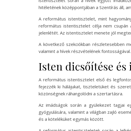
istentisztelet során a hívek együtt imádkozn
hitéletének középpontjában a Szentírás áll, a
A református istentisztelet, mint hagyomány
református istentisztelet célja nem csupán 
jelenlétét. Az istentisztelet menete jól meg
A következő szekciókban részletesebben meg
valamint a hívek részvételének fontosságával.
Isten dicsőítése és
A református istentisztelet első és legfont
fejezzék ki hálájukat, tiszteletüket és szere
közönségnek ráhangolódni a szertartásra.
Az imádságok során a gyülekezet tagjai e
gyógyulására, valamint a világban zajló esem
és a köteléküket egymás között.
A református istentiszteletek során a lelk