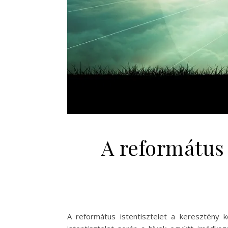
A református 
A református istentisztelet a keresztény