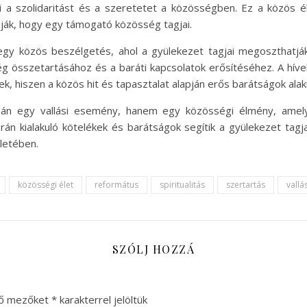
ti a szolidaritást és a szeretetet a közösségben. Ez a közös 
ják, hogy egy támogató közösség tagjai.
egy közös beszélgetés, ahol a gyülekezet tagjai megoszthatjá
ég összetartásához és a baráti kapcsolatok erősítéséhez. A híve
, hiszen a közös hit és tapasztalat alapján erős barátságok alaku
upán egy vallási esemény, hanem egy közösségi élmény, amely
orán kialakuló kötelékek és barátságok segítik a gyülekezet tag
letében.
közösségi élet
református
spiritualitás
szertartás
vallá
SZÓLJ HOZZÁ
ző mezőket
*
karakterrel jelöltük