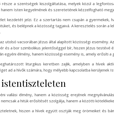
ő része a szentségek kiszolgáltatása, melyek közül a legfonto
, hanem Isten kegyelmének és szeretetének kézzelfogható megje
télet kezdetét jelzi. Ez a szertartás nem csupán a gyermekek, h
hitüket, és belépnek a közösség tagjaivá. A keresztelés során a lelk
.
az utolsó vacsorában Jézus által alapított közösségi esemény. 
yér és a bor szimbolikus jelentőséggel bír, hiszen Jézus testévé 
upán egyéni élmény, hanem közösségi esemény is, amely erősíti a
ghatározott liturgikus keretben zajlik, amelyben a hívek ak
éget ad a hívők számára, hogy mélyebb kapcsolatba kerüljenek I
 istentiszteleten
éni vallási élmény, hanem a közösség erejének megnyilvánulása
 nemcsak a hitük erősítését szolgálja, hanem a közötti kötelékeke
zteletnek, hiszen a hívek együtt osztják meg örömeiket és bá