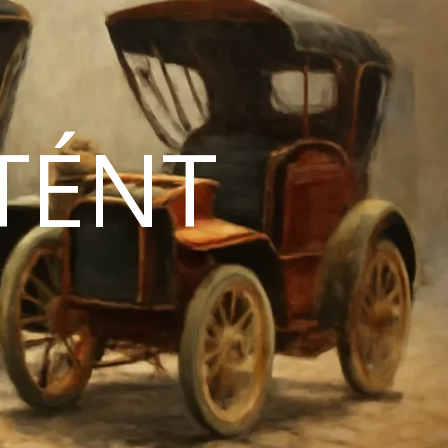
TÉNT
N