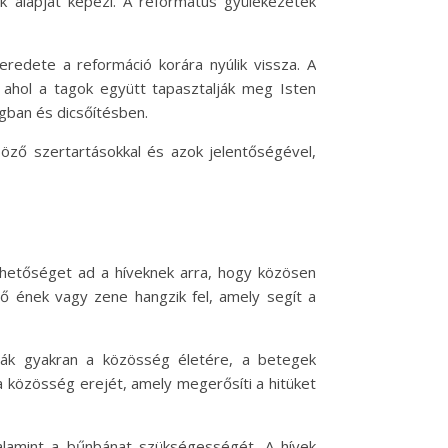
tük alapját képezi. A református gyülekezetek
eredete a reformáció korára nyúlik vissza. A
, ahol a tagok együtt tapasztalják meg Isten
gban és dicsőítésben.
öző szertartásokkal és azok jelentőségével,
lehetőséget ad a híveknek arra, hogy közösen
őítő ének vagy zene hangzik fel, amely segít a
mák gyakran a közösség életére, a betegek
a közösség erejét, amely megerősíti a hitüket
valamint a bűnbánat szükségességét. A hívek