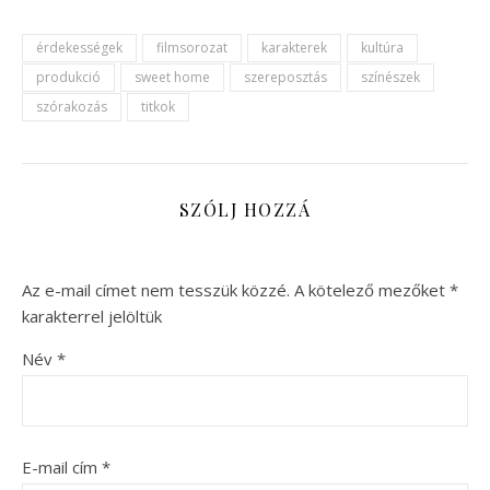
érdekességek
filmsorozat
karakterek
kultúra
produkció
sweet home
szereposztás
színészek
szórakozás
titkok
SZÓLJ HOZZÁ
Az e-mail címet nem tesszük közzé.
A kötelező mezőket
*
karakterrel jelöltük
Név
*
E-mail cím
*