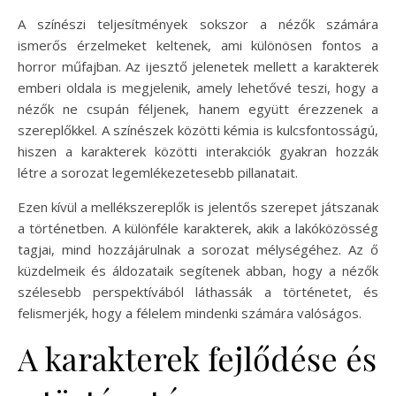
A színészi teljesítmények sokszor a nézők számára
ismerős érzelmeket keltenek, ami különösen fontos a
horror műfajban. Az ijesztő jelenetek mellett a karakterek
emberi oldala is megjelenik, amely lehetővé teszi, hogy a
nézők ne csupán féljenek, hanem együtt érezzenek a
szereplőkkel. A színészek közötti kémia is kulcsfontosságú,
hiszen a karakterek közötti interakciók gyakran hozzák
létre a sorozat legemlékezetesebb pillanatait.
Ezen kívül a mellékszereplők is jelentős szerepet játszanak
a történetben. A különféle karakterek, akik a lakóközösség
tagjai, mind hozzájárulnak a sorozat mélységéhez. Az ő
küzdelmeik és áldozataik segítenek abban, hogy a nézők
szélesebb perspektívából láthassák a történetet, és
felismerjék, hogy a félelem mindenki számára valóságos.
A karakterek fejlődése és