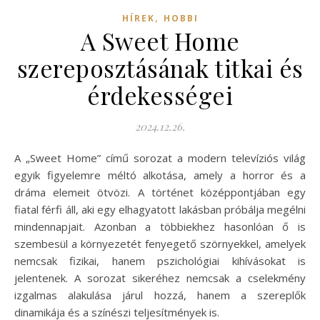
,
HÍREK
HOBBI
A Sweet Home
szereposztásának titkai és
érdekességei
2024.12.26.
A „Sweet Home” című sorozat a modern televíziós világ
egyik figyelemre méltó alkotása, amely a horror és a
dráma elemeit ötvözi. A történet középpontjában egy
fiatal férfi áll, aki egy elhagyatott lakásban próbálja megélni
mindennapjait. Azonban a többiekhez hasonlóan ő is
szembesül a környezetét fenyegető szörnyekkel, amelyek
nemcsak fizikai, hanem pszichológiai kihívásokat is
jelentenek. A sorozat sikeréhez nemcsak a cselekmény
izgalmas alakulása járul hozzá, hanem a szereplők
dinamikája és a színészi teljesítmények is.