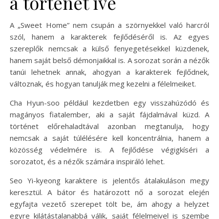
a történet íve
A „Sweet Home” nem csupán a szörnyekkel való harcról
szól, hanem a karakterek fejlődéséről is. Az egyes
szereplők nemcsak a külső fenyegetésekkel küzdenek,
hanem saját belső démonjaikkal is. A sorozat során a nézők
tanúi lehetnek annak, ahogyan a karakterek fejlődnek,
változnak, és hogyan tanulják meg kezelni a félelmeiket.
Cha Hyun-soo például kezdetben egy visszahúzódó és
magányos fiatalember, aki a saját fájdalmával küzd. A
történet előrehaladtával azonban megtanulja, hogy
nemcsak a saját túlélésére kell koncentrálnia, hanem a
közösség védelmére is. A fejlődése végigkíséri a
sorozatot, és a nézők számára inspiráló lehet.
Seo Yi-kyeong karaktere is jelentős átalakuláson megy
keresztül. A bátor és határozott nő a sorozat elején
egyfajta vezető szerepet tölt be, ám ahogy a helyzet
egyre kilátástalanabbá válik, saját félelmeivel is szembe