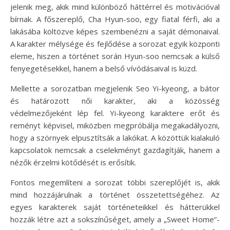
jelenik meg, akik mind különböző háttérrel és motivációval
bírnak. A főszereplő, Cha Hyun-soo, egy fiatal férfi, aki a
lakásába költözve képes szembenézni a saját démonaival.
A karakter mélysége és fejlődése a sorozat egyik központi
eleme, hiszen a történet során Hyun-soo nemcsak a külső
fenyegetésekkel, hanem a belső vívódásaival is küzd.
Mellette a sorozatban megjelenik Seo Yi-kyeong, a bátor
és határozott női karakter, aki a közösség
védelmezőjeként lép fel. Yi-kyeong karaktere erőt és
reményt képvisel, miközben megpróbálja megakadályozni,
hogy a szörnyek elpusztítsák a lakókat. A közöttük kialakuló
kapcsolatok nemcsak a cselekményt gazdagítják, hanem a
nézők érzelmi kötődését is erősítik.
Fontos megemlíteni a sorozat többi szereplőjét is, akik
mind hozzájárulnak a történet összetettségéhez. Az
egyes karakterek saját történeteikkel és hátterükkel
hozzák létre azt a sokszínűséget, amely a „Sweet Home”-