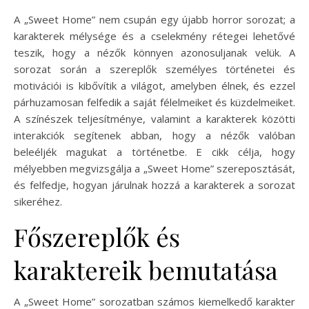
A „Sweet Home” nem csupán egy újabb horror sorozat; a
karakterek mélysége és a cselekmény rétegei lehetővé
teszik, hogy a nézők könnyen azonosuljanak velük. A
sorozat során a szereplők személyes történetei és
motivációi is kibővítik a világot, amelyben élnek, és ezzel
párhuzamosan felfedik a saját félelmeiket és küzdelmeiket.
A színészek teljesítménye, valamint a karakterek közötti
interakciók segítenek abban, hogy a nézők valóban
beleéljék magukat a történetbe. E cikk célja, hogy
mélyebben megvizsgálja a „Sweet Home” szereposztását,
és felfedje, hogyan járulnak hozzá a karakterek a sorozat
sikeréhez.
Főszereplők és
karaktereik bemutatása
A „Sweet Home” sorozatban számos kiemelkedő karakter