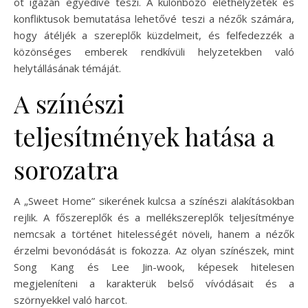
ot igazán egyedivé teszi. A különböző élethelyzetek és
konfliktusok bemutatása lehetővé teszi a nézők számára,
hogy átéljék a szereplők küzdelmeit, és felfedezzék a
közönséges emberek rendkívüli helyzetekben való
helytállásának témáját.
A színészi
teljesítmények hatása a
sorozatra
A „Sweet Home” sikerének kulcsa a színészi alakításokban
rejlik. A főszereplők és a mellékszereplők teljesítménye
nemcsak a történet hitelességét növeli, hanem a nézők
érzelmi bevonódását is fokozza. Az olyan színészek, mint
Song Kang és Lee Jin-wook, képesek hitelesen
megjeleníteni a karakterük belső vívódásait és a
szörnyekkel való harcot.