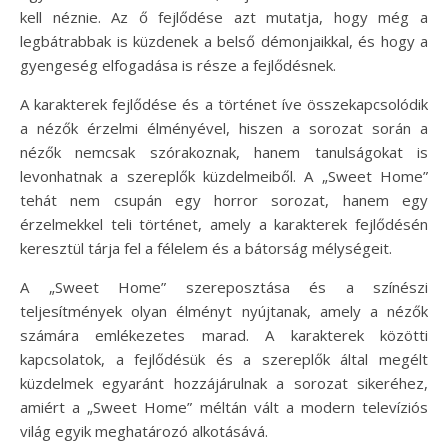
kell néznie. Az ő fejlődése azt mutatja, hogy még a
legbátrabbak is küzdenek a belső démonjaikkal, és hogy a
gyengeség elfogadása is része a fejlődésnek.
A karakterek fejlődése és a történet íve összekapcsolódik
a nézők érzelmi élményével, hiszen a sorozat során a
nézők nemcsak szórakoznak, hanem tanulságokat is
levonhatnak a szereplők küzdelmeiből. A „Sweet Home”
tehát nem csupán egy horror sorozat, hanem egy
érzelmekkel teli történet, amely a karakterek fejlődésén
keresztül tárja fel a félelem és a bátorság mélységeit.
A „Sweet Home” szereposztása és a színészi
teljesítmények olyan élményt nyújtanak, amely a nézők
számára emlékezetes marad. A karakterek közötti
kapcsolatok, a fejlődésük és a szereplők által megélt
küzdelmek egyaránt hozzájárulnak a sorozat sikeréhez,
amiért a „Sweet Home” méltán vált a modern televíziós
világ egyik meghatározó alkotásává.