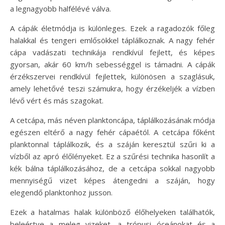
a legnagyobb halfélévé válva.
A cápák életmódja is különleges. Ezek a ragadozók főleg
halakkal és tengeri emlősökkel táplálkoznak. A nagy fehér
cápa vadászati technikája rendkívül fejlett, és képes
gyorsan, akár 60 km/h sebességgel is támadni. A cápák
érzékszervei rendkívül fejlettek, különösen a szaglásuk,
amely lehetővé teszi számukra, hogy érzékeljék a vízben
lévő vért és más szagokat.
A cetcápa, más néven planktoncápa, táplálkozásának módja
egészen eltérő a nagy fehér cápaétól. A cetcápa főként
planktonnal táplálkozik, és a száján keresztül szűri ki a
vízből az apró élőlényeket. Ez a szűrési technika hasonlít a
kék bálna táplálkozásához, de a cetcápa sokkal nagyobb
mennyiségű vizet képes átengedni a száján, hogy
elegendő planktonhoz jusson.
Ezek a hatalmas halak különböző élőhelyeken találhatók,
beleértve a meleg vizeket, a trópusi óceánokat és a