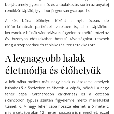
borját, amely gyorsan nő, és a táplálkozás során az anyatej
rendkívül tápláló, így a borjú gyorsan gyarapodik.
A kék bálna élőhelye főként a nyílt óceán, de
előfordulhatnak partközeli vizekben is, ahol táplálékot
keresnek. A bálnák vándorlása is figyelemre méltó, mivel az
év bizonyos időszakaiban hosszú távolságokat tesznek
meg a szaporodási és táplálkozási területek között.
A legnagyobb halak
életmódja és élőhelyük
A kék bálna mellett más nagy halak is léteznek, amelyek
különböző élőhelyeken találhatók. A cápák, például a nagy
fehér cápa (Carcharodon carcharias) és a cetcápa
(Rhincodon typus) szintén figyelemre méltó méretükkel
tűnnek ki. A nagy fehér cápa hossza elérheti a 6 métert,
míg a cetcápa akár 12 méter hosszúra is megnőhet, ezzel