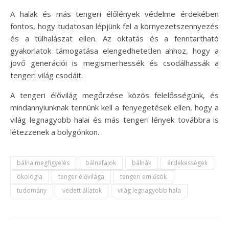
A halak és más tengeri élőlények védelme érdekében
fontos, hogy tudatosan lépjünk fel a környezetszennyezés
és a túlhalászat ellen. Az oktatás és a fenntartható
gyakorlatok támogatása elengedhetetlen ahhoz, hogy a
jövő generációi is megismerhessék és csodálhassák a
tengeri világ csodáit.
A tengeri élővilág megőrzése közös felelősségünk, és
mindannyiunknak tennünk kell a fenyegetések ellen, hogy a
világ legnagyobb halai és más tengeri lények továbbra is
létezzenek a bolygónkon.
bálna megfigyelés
bálnafajok
bálnák
érdekességek
ökológia
tenger élővilága
tengeri emlősök
tudomány
védett állatok
világ legnagyobb hala