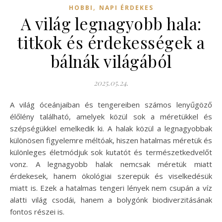
,
HOBBI
NAPI ÉRDEKES
A világ legnagyobb hala:
titkok és érdekességek a
bálnák világából
2025.05.24.
A világ óceánjaiban és tengereiben számos lenyűgöző
élőlény található, amelyek közül sok a méretükkel és
szépségükkel emelkedik ki. A halak közül a legnagyobbak
különösen figyelemre méltóak, hiszen hatalmas méretük és
különleges életmódjuk sok kutatót és természetkedvelőt
vonz. A legnagyobb halak nemcsak méretük miatt
érdekesek, hanem ökológiai szerepük és viselkedésük
miatt is. Ezek a hatalmas tengeri lények nem csupán a víz
alatti világ csodái, hanem a bolygónk biodiverzitásának
fontos részei is.