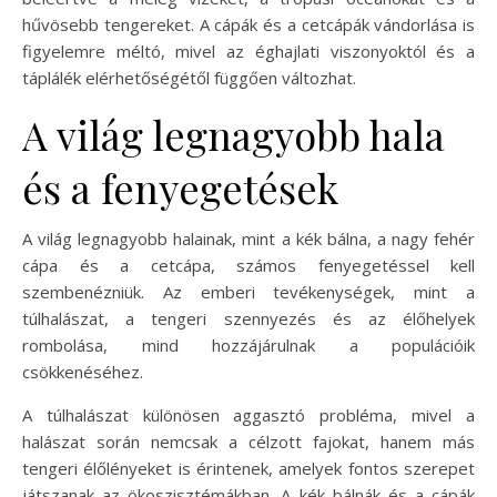
hűvösebb tengereket. A cápák és a cetcápák vándorlása is
figyelemre méltó, mivel az éghajlati viszonyoktól és a
táplálék elérhetőségétől függően változhat.
A világ legnagyobb hala
és a fenyegetések
A világ legnagyobb halainak, mint a kék bálna, a nagy fehér
cápa és a cetcápa, számos fenyegetéssel kell
szembenézniük. Az emberi tevékenységek, mint a
túlhalászat, a tengeri szennyezés és az élőhelyek
rombolása, mind hozzájárulnak a populációik
csökkenéséhez.
A túlhalászat különösen aggasztó probléma, mivel a
halászat során nemcsak a célzott fajokat, hanem más
tengeri élőlényeket is érintenek, amelyek fontos szerepet
játszanak az ökoszisztémákban. A kék bálnák és a cápák