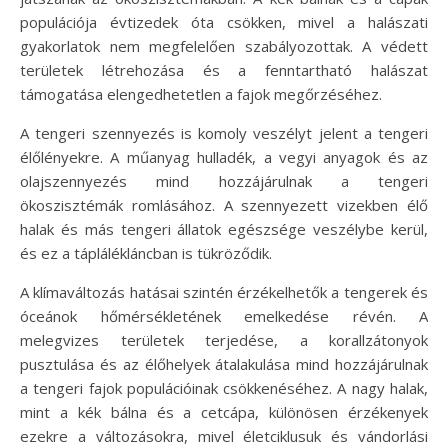
populációja évtizedek óta csökken, mivel a halászati
gyakorlatok nem megfelelően szabályozottak. A védett
területek létrehozása és a fenntartható halászat
támogatása elengedhetetlen a fajok megőrzéséhez.
A tengeri szennyezés is komoly veszélyt jelent a tengeri
élőlényekre. A műanyag hulladék, a vegyi anyagok és az
olajszennyezés mind hozzájárulnak a tengeri
ökoszisztémák romlásához. A szennyezett vizekben élő
halak és más tengeri állatok egészsége veszélybe kerül,
és ez a táplálékláncban is tükröződik.
A klímaváltozás hatásai szintén érzékelhetők a tengerek és
óceánok hőmérsékletének emelkedése révén. A
melegvizes területek terjedése, a korallzátonyok
pusztulása és az élőhelyek átalakulása mind hozzájárulnak
a tengeri fajok populációinak csökkenéséhez. A nagy halak,
mint a kék bálna és a cetcápa, különösen érzékenyek
ezekre a változásokra, mivel életciklusuk és vándorlási