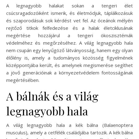
A legnagyobb halakat sokan a tengeri élet
csúcsragadozóiként ismerik, és életmódjuk, táplálkozásuk
és szaporodásuk sok kérdést vet fel. Az óceánok mélyén
rejtőző titkok felfedezése és a halak életciklusának
megértése hozzájárul a tengeri ökoszisztémák
védelméhez és megőrzéséhez. A világ legnagyobb hala
nem csupán egy lenyűgöző látványosság, hanem egy olyan
élőlény is, amely a tudományos közösség figyelmének
középpontjába került, és amelynek megismerése segíthet
a jövő generációinak a környezetvédelem fontosságának
megértésében.
A bálnák és a világ
legnagyobb hala
A világ legnagyobb hala a kék bálna (Balaenoptera
musculus), amely a cetfélék családjába tartozik. A kék bálna