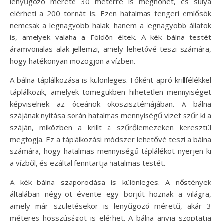
lenyűgöző mérete 30 méterre is megnőhet, és súlya
elérheti a 200 tonnát is. Ezen hatalmas tengeri emlősök
nemcsak a legnagyobb halak, hanem a legnagyobb állatok
is, amelyek valaha a Földön éltek. A kék bálna testét
áramvonalas alak jellemzi, amely lehetővé teszi számára,
hogy hatékonyan mozogjon a vízben.
A bálna táplálkozása is különleges. Főként apró krillfélékkel
táplálkozik, amelyek tömegükben hihetetlen mennyiséget
képviselnek az óceánok ökoszisztémájában. A bálna
szájának nyitása során hatalmas mennyiségű vizet szűr ki a
száján, miközben a krillt a szűrőlemezeken keresztül
megfogja. Ez a táplálkozási módszer lehetővé teszi a bálna
számára, hogy hatalmas mennyiségű táplálékot nyerjen ki
a vízből, és ezáltal fenntartja hatalmas testét.
A kék bálna szaporodása is különleges. A nőstények
általában négy-öt évente egy borjút hoznak a világra,
amely már születésekor is lenyűgöző méretű, akár 3
méteres hosszúságot is elérhet. A bálna anyja szoptatja