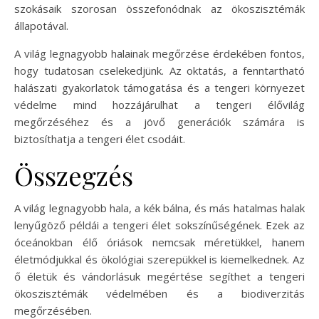
szokásaik szorosan összefonódnak az ökoszisztémák
állapotával.
A világ legnagyobb halainak megőrzése érdekében fontos,
hogy tudatosan cselekedjünk. Az oktatás, a fenntartható
halászati gyakorlatok támogatása és a tengeri környezet
védelme mind hozzájárulhat a tengeri élővilág
megőrzéséhez és a jövő generációk számára is
biztosíthatja a tengeri élet csodáit.
Összegzés
A világ legnagyobb hala, a kék bálna, és más hatalmas halak
lenyűgöző példái a tengeri élet sokszínűségének. Ezek az
óceánokban élő óriások nemcsak méretükkel, hanem
életmódjukkal és ökológiai szerepükkel is kiemelkednek. Az
ő életük és vándorlásuk megértése segíthet a tengeri
ökoszisztémák védelmében és a biodiverzitás
megőrzésében.