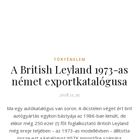
TÖRTÉNELEM
A British Leyland 1973-as
német exportkatalógusa
2018.11.29.
Ma egy autókatalógus van soron. A dicstelen véget ért brit
autógyártás egykori bástyája az 1986-ban kimúlt, de
ekkor még 250 ezer (!) főt foglalkoztató British Leyland
még ereje teljében – az 1973-as modellévben – állította
össze ezt a katalógust NSZK importőre számára.