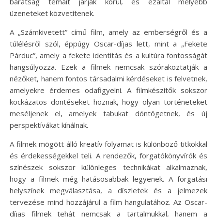
barátság témáit járják körül, és ezáltal mélyebb
üzeneteket közvetítenek.
A „Számkivetett” című film, amely az emberségről és a
túlélésről szól, éppúgy Oscar-díjas lett, mint a „Fekete
Párduc”, amely a fekete identitás és a kultúra fontosságát
hangsúlyozza. Ezek a filmek nemcsak szórakoztatják a
nézőket, hanem fontos társadalmi kérdéseket is felvetnek,
amelyekre érdemes odafigyelni. A filmkészítők sokszor
kockázatos döntéseket hoznak, hogy olyan történeteket
meséljenek el, amelyek tabukat döntögetnek, és új
perspektívákat kínálnak.
A filmek mögött álló kreatív folyamat is különböző titkokkal
és érdekességekkel teli. A rendezők, forgatókönyvírók és
színészek sokszor különleges technikákat alkalmaznak,
hogy a filmek még hatásosabbak legyenek. A forgatási
helyszínek megválasztása, a díszletek és a jelmezek
tervezése mind hozzájárul a film hangulatához. Az Oscar-
díjas filmek tehát nemcsak a tartalmukkal, hanem a