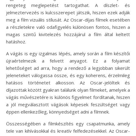
rengeteg meglepetést tartogathat. A díszlet- és
jelmeztervezés is kulcsszerepet játszik, hiszen ezek adják
meg a film vizuális stílusát. Az Oscar-díjas filmek esetében
a részletekre való odafigyelés különösen fontos, hiszen a
magas szintű kivitelezés hozzájárul a film által keltett
hatáshoz.
A vágás is egy izgalmas lépés, amely során a film készítői
újraértelmezik a felvett anyagot. Ez a folyamat
lehetőséget ad arra, hogy a rendező a legjobban sikerült
jeleneteket válogassa össze, és egy koherens, érzelmileg
hatásos történetet alkosson. Az Oscar-jelöltek és
díjazottak között gyakran találunk olyan filmeket, amelyek a
vágás művészetére is különös figyelmet fordítanak, hiszen
a jól megválasztott vágások képesek feszültséget vagy
éppen ellenkezőleg, könnyedséget adni a filmnek.
Összességében a filmkészítés egy csapatmunka, amely
tele van kihívásokkal és kreatív felfedezésekkel. Az Oscar-