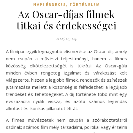
,
NAPI ÉRDEKES
TÖRTÉNELEM
Az Oscar-díjas filmek
titkai és érdekességei
2025.03.04.
A filmipar egyik legnagyobb elismerése az Oscar-díj, amely
nem csupán a művészi teljesítményt, hanem a filmes
közösség elkötelezettségét is tükrözi. Az Oscar-gála
minden évben rengeteg izgalmat és várakozást kelt
világszerte, hiszen a legjobb filmek, rendezők és színészek
jutalmazása mellett a közönség is felfedezheti a legújabb
trendeket és tehetségeket. A díj története több mint egy
évszázadra nyúlik vissza, és azóta számos legendás
alkotást és ikonikus pillanatot élt át.
A filmes művészetek nem csupán a szórakoztatásról
szólnak; számos film mély társadalmi, politikai vagy érzelmi