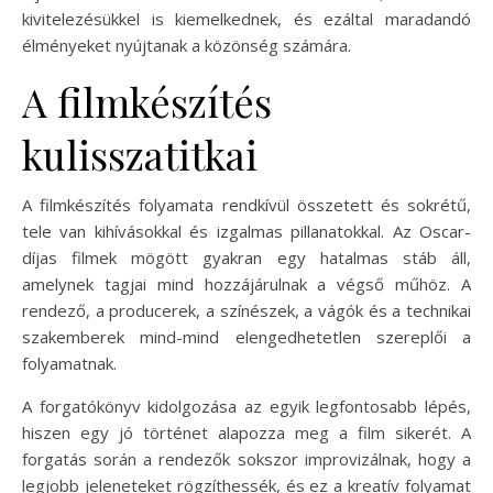
kivitelezésükkel is kiemelkednek, és ezáltal maradandó
élményeket nyújtanak a közönség számára.
A filmkészítés
kulisszatitkai
A filmkészítés folyamata rendkívül összetett és sokrétű,
tele van kihívásokkal és izgalmas pillanatokkal. Az Oscar-
díjas filmek mögött gyakran egy hatalmas stáb áll,
amelynek tagjai mind hozzájárulnak a végső műhöz. A
rendező, a producerek, a színészek, a vágók és a technikai
szakemberek mind-mind elengedhetetlen szereplői a
folyamatnak.
A forgatókönyv kidolgozása az egyik legfontosabb lépés,
hiszen egy jó történet alapozza meg a film sikerét. A
forgatás során a rendezők sokszor improvizálnak, hogy a
legjobb jeleneteket rögzíthessék, és ez a kreatív folyamat