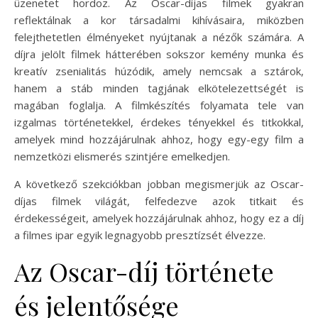
üzenetet hordoz. Az Oscar-díjas filmek gyakran
reflektálnak a kor társadalmi kihívásaira, miközben
felejthetetlen élményeket nyújtanak a nézők számára. A
díjra jelölt filmek hátterében sokszor kemény munka és
kreatív zsenialitás húzódik, amely nemcsak a sztárok,
hanem a stáb minden tagjának elkötelezettségét is
magában foglalja. A filmkészítés folyamata tele van
izgalmas történetekkel, érdekes tényekkel és titkokkal,
amelyek mind hozzájárulnak ahhoz, hogy egy-egy film a
nemzetközi elismerés szintjére emelkedjen.
A következő szekciókban jobban megismerjük az Oscar-
díjas filmek világát, felfedezve azok titkait és
érdekességeit, amelyek hozzájárulnak ahhoz, hogy ez a díj
a filmes ipar egyik legnagyobb presztízsét élvezze.
Az Oscar-díj története
és jelentősége