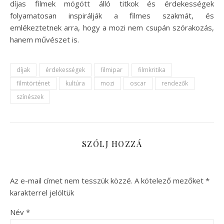
díjas filmek mögött álló titkok és érdekességek
folyamatosan inspirálják a filmes szakmát, és
emlékeztetnek arra, hogy a mozi nem csupán szórakozás,
hanem művészet is.
díjak
érdekességek
filmipar
filmkritika
filmtörténet
kultúra
mozi
oscar
rendezők
színészek
SZÓLJ HOZZÁ
Az e-mail címet nem tesszük közzé.
A kötelező mezőket
*
karakterrel jelöltük
Név
*