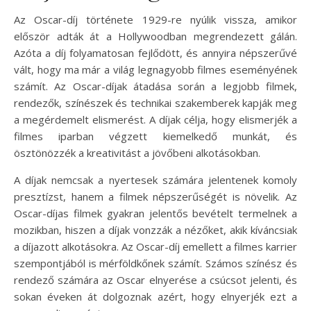
Az Oscar-díj története 1929-re nyúlik vissza, amikor
először adták át a Hollywoodban megrendezett gálán.
Azóta a díj folyamatosan fejlődött, és annyira népszerűvé
vált, hogy ma már a világ legnagyobb filmes eseményének
számít. Az Oscar-díjak átadása során a legjobb filmek,
rendezők, színészek és technikai szakemberek kapják meg
a megérdemelt elismerést. A díjak célja, hogy elismerjék a
filmes iparban végzett kiemelkedő munkát, és
ösztönözzék a kreativitást a jövőbeni alkotásokban.
A díjak nemcsak a nyertesek számára jelentenek komoly
presztízst, hanem a filmek népszerűségét is növelik. Az
Oscar-díjas filmek gyakran jelentős bevételt termelnek a
mozikban, hiszen a díjak vonzzák a nézőket, akik kíváncsiak
a díjazott alkotásokra. Az Oscar-díj emellett a filmes karrier
szempontjából is mérföldkőnek számít. Számos színész és
rendező számára az Oscar elnyerése a csúcsot jelenti, és
sokan éveken át dolgoznak azért, hogy elnyerjék ezt a