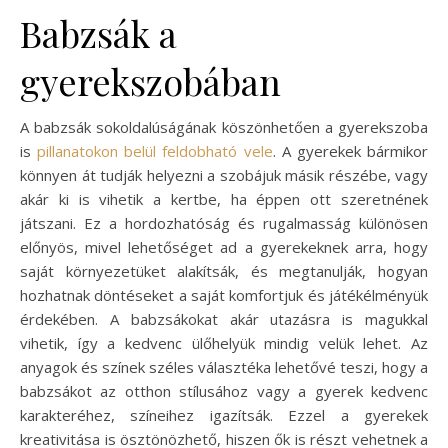
Babzsák a
gyerekszobában
A babzsák sokoldalúságának köszönhetően a gyerekszoba
is
pillanatokon belül feldobható vele
. A gyerekek bármikor
könnyen át tudják helyezni a szobájuk másik részébe, vagy
akár ki is vihetik a kertbe, ha éppen ott szeretnének
játszani. Ez a hordozhatóság és rugalmasság különösen
előnyös, mivel lehetőséget ad a gyerekeknek arra, hogy
saját környezetüket alakítsák, és megtanulják, hogyan
hozhatnak döntéseket a saját komfortjuk és játékélményük
érdekében. A babzsákokat akár utazásra is magukkal
vihetik, így a kedvenc ülőhelyük mindig velük lehet. Az
anyagok és színek széles választéka lehetővé teszi, hogy a
babzsákot az otthon stílusához vagy a gyerek kedvenc
karakteréhez, színeihez igazítsák. Ezzel a gyerekek
kreativitása is ösztönözhető, hiszen ők is részt vehetnek a