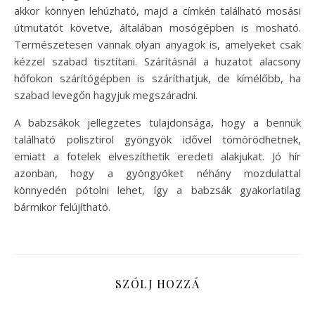
akkor könnyen lehúzható, majd a címkén található mosási
útmutatót követve, általában mosógépben is mosható.
Természetesen vannak olyan anyagok is, amelyeket csak
kézzel szabad tisztítani. Szárításnál a huzatot alacsony
hőfokon szárítógépben is száríthatjuk, de kímélőbb, ha
szabad levegőn hagyjuk megszáradni.
A babzsákok jellegzetes tulajdonsága, hogy a bennük
található polisztirol gyöngyök idővel tömörödhetnek,
emiatt a fotelek elveszíthetik eredeti alakjukat. Jó hír
azonban, hogy a gyöngyöket néhány mozdulattal
könnyedén pótolni lehet, így a babzsák gyakorlatilag
bármikor felújítható.
SZÓLJ HOZZÁ