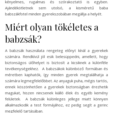
kényelmes, rugalmas és szórakoztató is egyben.
Ajándékötletnek sem utolsó, a kisméretű baba
babszákfotel minden gyerekszobában megállja a helyét.
Miért olyan tökéletes a
babzsák?
A babzsák használata rengeteg előnyt kínál a gyerekek
számára. Rendkívül jól esik belesüppedni, amellett, hogy
biztonságos ülőhelyet is biztosít a kicsiknek a különféle
tevékenységekhez. A babzsákok különböző formában és
méretben kaphatók, így minden gyerek megtalálhatja a
számára legmegfelelőbbet. Az anyaguk puha, mégis tartós,
ennek köszönhetően a gyerekek biztonságban érezhetik
magukat, hiszen nincsenek kiálló élek és egyéb kemény
felületek. A babzsák különleges jellege miatt könnyen
alkalmazkodik a test formájához, ez pedig segít a gerinc
megfelelő tartásában.