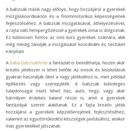
A babzsák másik nagy előnye, hogy hozzájárul a gyerekek
mozgáskoordinációs és a finommotorikus képességeinek
fejlesztéséhez. A babzsák mozgatásával, áthelyezésével,
a rajta való hempergőzéssel a gyerekek izmai is dolgoznak.
Ez különösen fontos az ovis korú gyerekek számára, akik
még mindig tanulják a mozgásukat koordinálni és testüket
irányítani.
A
baba babzsákfotel
a fantáziát is beindíthatja, hiszen akár
kreatív játékszer is lehet belőle. Az ovisok és kisiskolások
gyakran használják őket a nagy játékokhoz is, mint például
építkezés vagy szerepjáték. A babzsák különleges
tulajdonságai miatt lehet ház, autó, hegy, vagy akár
bármilyen érdekes kaland része is, amit a gyerekek
fantáziájuk szerint alakítanak. Ez a fajta kreatív játék
hozzájárul a gyerekek képzelőerejének fejlesztéséhez,
valamint az együttműködési készségek javításához, amikor
más gyerekekkel játszanak.