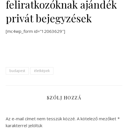
feliratkozóknak ajándék
privát bejegyzések
[mc4wp_form id=”12063629″]
budapest
életképek
SZÓLJ HOZZÁ
Az e-mail címet nem tesszük közzé.
A kötelező mezőket
*
karakterrel jelöltük