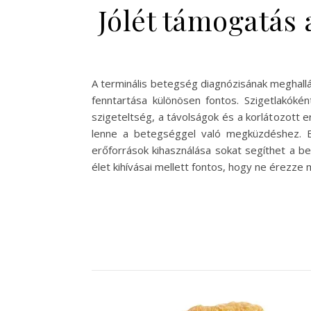
Jólét támogatás 
A terminális betegség diagnózisának meghallás
fenntartása különösen fontos. Szigetlakóké
szigeteltség, a távolságok és a korlátozott
lenne a betegséggel való megküzdéshez. E
erőforrások kihasználása sokat segíthet a 
élet kihívásai mellett fontos, hogy ne érezz