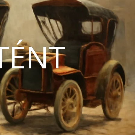
TÉNT
N