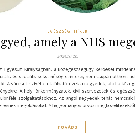
,
EGÉSZSÉG
HÍREK
egyed, amely a NHS megol
2025.10.26.
z Egyesült Királyságban, a közegészségügy kérdései mindennap
urális és szociális sokszínűség színterei, nem csupán otthont a
 ki. A városok szívében található ezek a negyedek, ahol a k
igényekre. A helyi önkormányzatok, civil szervezetek és egés
ülönféle szolgáltatásokhoz. Az angol negyedek tehát nemcsak l
keresnek megoldásokat. A hagyományos orvosi megközelítésektől
TOVÁBB