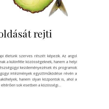
dását rejti
i életünk szerves részét képezik. Az angol
dnak a különféle közösségeknek, hanem a helyi
özegészségügyi kezdeményezések és programok
zségügyi intézmények együttműködése révén a
akóhelyek, hanem olyan központok is, ahol a
 eltérően sok esetben a közösségi…