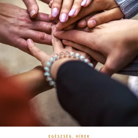
,
EGÉSZSÉG
HÍREK