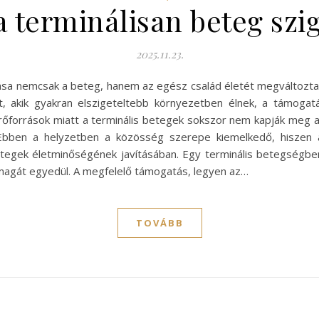
a terminálisan beteg sz
2025.11.23.
a nemcsak a beteg, hanem az egész család életét megváltoztatja. 
nt, akik gyakran elszigeteltebb környezetben élnek, a támog
 erőforrások miatt a terminális betegek sokszor nem kapják meg
bben a helyzetben a közösség szerepe kiemelkedő, hiszen a 
betegek életminőségének javításában. Egy terminális betegségb
e magát egyedül. A megfelelő támogatás, legyen az…
TOVÁBB