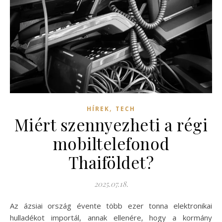
,
HÍREK
TECH
Miért szennyezheti a régi
mobiltelefonod
Thaiföldet?
2025.07.18.
Az ázsiai ország évente több ezer tonna elektronikai
hulladékot importál, annak ellenére, hogy a kormány