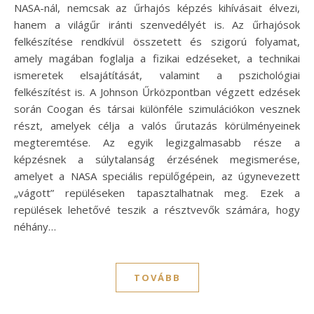
NASA-nál, nemcsak az űrhajós képzés kihívásait élvezi,
hanem a világűr iránti szenvedélyét is. Az űrhajósok
felkészítése rendkívül összetett és szigorú folyamat,
amely magában foglalja a fizikai edzéseket, a technikai
ismeretek elsajátítását, valamint a pszichológiai
felkészítést is. A Johnson Űrközpontban végzett edzések
során Coogan és társai különféle szimulációkon vesznek
részt, amelyek célja a valós űrutazás körülményeinek
megteremtése. Az egyik legizgalmasabb része a
képzésnek a súlytalanság érzésének megismerése,
amelyet a NASA speciális repülőgépein, az úgynevezett
„vágott” repüléseken tapasztalhatnak meg. Ezek a
repülések lehetővé teszik a résztvevők számára, hogy
néhány…
TOVÁBB