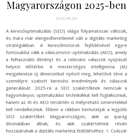
Magyarországon 2025-ben
2025.06.30.
A keresőoptimalizálás (SEO) világa folyamatosan változik,
és mára már elengedhetetlenné vált a digitális marketing
stratégiákban. A keresőmotorok fejlődésével egyre
fontosabbá válik a válaszmotor-optimalizálás (AEO), amely
a felhasználói élményt és a releváns válaszok nyújtását
helyezi előtérbe. A mesterséges intelligencia (AI)
megjelenése új dimenziókat nyitott meg, lehetővé téve a
személyre szabott keresési eredmények és válaszok
generálását. 2025-re a SEO szakértőknek nemcsak a
hagyományos optimalizálási technikákkal kell foglalkozniuk,
hanem az AI és AEO területén is mélyreható ismeretekkel
kell rendelkezniük. Ebben a cikkben bemutatjuk a legjobb
SEO szakértőket Magyarországon, akik az iparág
élvonalában állnak, és akik szakértelmük révén
hozzájárulnak a digitális marketing fejlődéséhez. 1. Császár