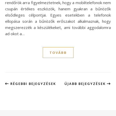
rendőrök arra figyelmeztetnek, hogy a mobiltelefonok nem
csupán értékes eszközök, hanem gyakran a bűnözők
elsődleges célpontjai. Egyes esetekben a telefonok
ellopása során a bűnözők erőszakot alkalmaznak, hogy
megszerezzék a készülékeket, ami további aggodalomra
ad okot a…
TOVÁBB
RÉGEBBI BEJEGYZÉSEK
ÚJABB BEJEGYZÉSEK