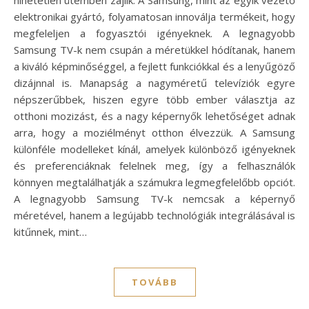
elektronikai gyártó, folyamatosan innoválja termékeit, hogy
megfeleljen a fogyasztói igényeknek. A legnagyobb
Samsung TV-k nem csupán a méretükkel hódítanak, hanem
a kiváló képminőséggel, a fejlett funkciókkal és a lenyűgöző
dizájnnal is. Manapság a nagyméretű televíziók egyre
népszerűbbek, hiszen egyre több ember választja az
otthoni mozizást, és a nagy képernyők lehetőséget adnak
arra, hogy a moziélményt otthon élvezzük. A Samsung
különféle modelleket kínál, amelyek különböző igényeknek
és preferenciáknak felelnek meg, így a felhasználók
könnyen megtalálhatják a számukra legmegfelelőbb opciót.
A legnagyobb Samsung TV-k nemcsak a képernyő
méretével, hanem a legújabb technológiák integrálásával is
kitűnnek, mint…
TOVÁBB