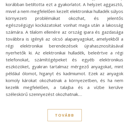
korábban betiltotta ezt a gyakorlatot. A helyzet aggasztó,
mivel a nem megfelelően kezelt elektronikai hulladék súlyos
környezeti problémákat okozhat, és jelentős
egészségügyi kockázatokat vonhat maga után a lakosság
számára. A tilalom ellenére az ország ipara és gazdasága
továbbra is igényli az olcsó alapanyagokat, amelyekből a
régi elektronikai berendezések újrahasznosításával
nyerhetők ki. Az elektronikai hulladék, beleértve a régi
telefonokat, számítógépeket és egyéb elektronikus
eszközöket, gyakran tartalmaz mérgező anyagokat, mint
például ólomot, higanyt és kadmiumot. Ezek az anyagok
komoly károkat okozhatnak a környezetben, és ha nem
kezelik megfelelően, a talajba és a vízbe kerülve
széleskörű szennyezést okozhatnak.…
TOVÁBB