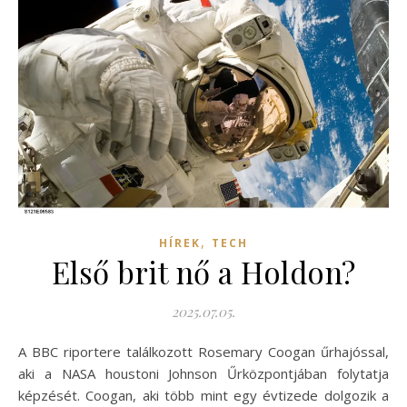
,
HÍREK
TECH
Első brit nő a Holdon?
2025.07.05.
A BBC riportere találkozott Rosemary Coogan űrhajóssal,
aki a NASA houstoni Johnson Űrközpontjában folytatja
képzését. Coogan, aki több mint egy évtizede dolgozik a