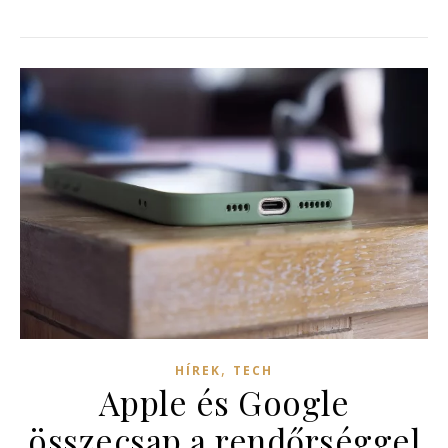
,
HÍREK
TECH
Apple és Google
összecsap a rendőrséggel