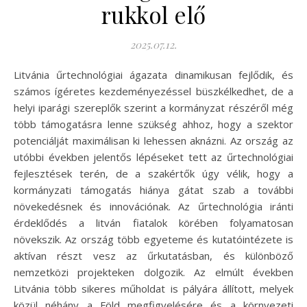
rukkol elő
2025.07.12.
Litvánia űrtechnológiai ágazata dinamikusan fejlődik, és
számos ígéretes kezdeményezéssel büszkélkedhet, de a
helyi iparági szereplők szerint a kormányzat részéről még
több támogatásra lenne szükség ahhoz, hogy a szektor
potenciálját maximálisan ki lehessen aknázni. Az ország az
utóbbi években jelentős lépéseket tett az űrtechnológiai
fejlesztések terén, de a szakértők úgy vélik, hogy a
kormányzati támogatás hiánya gátat szab a további
növekedésnek és innovációnak. Az űrtechnológia iránti
érdeklődés a litván fiatalok körében folyamatosan
növekszik. Az ország több egyeteme és kutatóintézete is
aktívan részt vesz az űrkutatásban, és különböző
nemzetközi projekteken dolgozik. Az elmúlt években
Litvánia több sikeres műholdat is pályára állított, melyek
közül néhány a Föld megfigyelésére és a környezeti