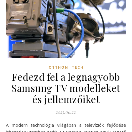
,
OTTHON
TECH
Fedezd fel a legnagyobb
Samsung TV modelleket
és jellemzőiket
2025.06.22.
A modern technológia világában a televíziók fejlődése
hihetetlen ütemben zajlik. A Samsung, mint az egyik vezető