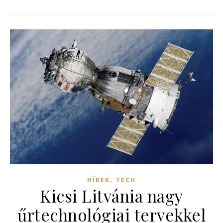
,
HÍREK
TECH
Kicsi Litvánia nagy
űrtechnológiai tervekkel