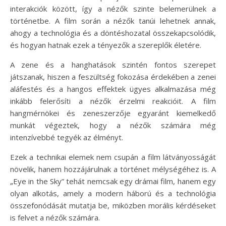
interakciók között, így a nézők szinte belemerülnek a
történetbe. A film során a nézők tanúi lehetnek annak,
ahogy a technológia és a döntéshozatal összekapcsolódik,
és hogyan hatnak ezek a tényezők a szereplők életére.
A zene és a hanghatások szintén fontos szerepet
játszanak, hiszen a feszültség fokozása érdekében a zenei
aláfestés és a hangos effektek ügyes alkalmazása még
inkább felerősíti a nézők érzelmi reakcióit. A film
hangmérnökei és zeneszerzője egyaránt kiemelkedő
munkát végeztek, hogy a nézők számára még
intenzívebbé tegyék az élményt.
Ezek a technikai elemek nem csupán a film látványosságát
növelik, hanem hozzájárulnak a történet mélységéhez is. A
„Eye in the Sky” tehát nemcsak egy drámai film, hanem egy
olyan alkotás, amely a modern háború és a technológia
összefonódását mutatja be, miközben morális kérdéseket
is felvet a nézők számára.