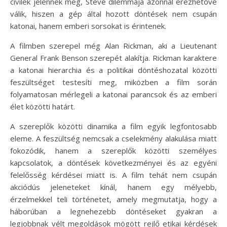
civilek jelennek meg, Steve dilemmája azonnal érezhetővé
válik, hiszen a gép által hozott döntések nem csupán
katonai, hanem emberi sorsokat is érintenek.
A filmben szerepel még Alan Rickman, aki a Lieutenant
General Frank Benson szerepét alakítja. Rickman karaktere
a katonai hierarchia és a politikai döntéshozatal közötti
feszültséget testesíti meg, miközben a film során
folyamatosan mérlegeli a katonai parancsok és az emberi
élet közötti határt.
A szereplők közötti dinamika a film egyik legfontosabb
eleme. A feszültség nemcsak a cselekmény alakulása miatt
fokozódik, hanem a szereplők közötti személyes
kapcsolatok, a döntések következményei és az egyéni
felelősség kérdései miatt is. A film tehát nem csupán
akciódús jeleneteket kínál, hanem egy mélyebb,
érzelmekkel teli történetet, amely megmutatja, hogy a
háborúban a legnehezebb döntéseket gyakran a
legjobbnak vélt megoldások mögött rejlő etikai kérdések