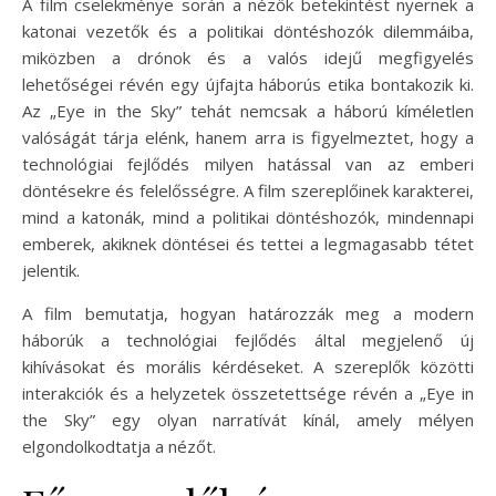
A film cselekménye során a nézők betekintést nyernek a
katonai vezetők és a politikai döntéshozók dilemmáiba,
miközben a drónok és a valós idejű megfigyelés
lehetőségei révén egy újfajta háborús etika bontakozik ki.
Az „Eye in the Sky” tehát nemcsak a háború kíméletlen
valóságát tárja elénk, hanem arra is figyelmeztet, hogy a
technológiai fejlődés milyen hatással van az emberi
döntésekre és felelősségre. A film szereplőinek karakterei,
mind a katonák, mind a politikai döntéshozók, mindennapi
emberek, akiknek döntései és tettei a legmagasabb tétet
jelentik.
A film bemutatja, hogyan határozzák meg a modern
háborúk a technológiai fejlődés által megjelenő új
kihívásokat és morális kérdéseket. A szereplők közötti
interakciók és a helyzetek összetettsége révén a „Eye in
the Sky” egy olyan narratívát kínál, amely mélyen
elgondolkodtatja a nézőt.