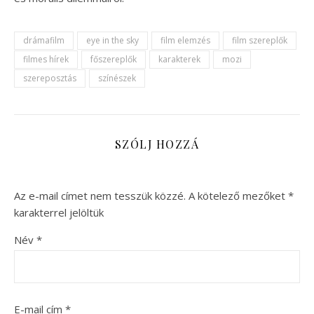
drámafilm
eye in the sky
film elemzés
film szereplők
filmes hírek
főszereplők
karakterek
mozi
szereposztás
színészek
SZÓLJ HOZZÁ
Az e-mail címet nem tesszük közzé.
A kötelező mezőket
*
karakterrel jelöltük
Név
*
E-mail cím
*