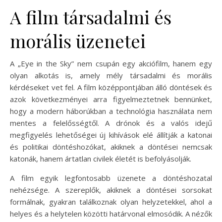
A film társadalmi és
morális üzenetei
A „Eye in the Sky” nem csupán egy akciófilm, hanem egy
olyan alkotás is, amely mély társadalmi és morális
kérdéseket vet fel. A film középpontjában álló döntések és
azok következményei arra figyelmeztetnek bennünket,
hogy a modern háborúkban a technológia használata nem
mentes a felelősségtől. A drónok és a valós idejű
megfigyelés lehetőségei új kihívások elé állítják a katonai
és politikai döntéshozókat, akiknek a döntései nemcsak
katonák, hanem ártatlan civilek életét is befolyásolják.
A film egyik legfontosabb üzenete a döntéshozatal
nehézsége. A szereplők, akiknek a döntései sorsokat
formálnak, gyakran találkoznak olyan helyzetekkel, ahol a
helyes és a helytelen közötti határvonal elmosódik. A nézők