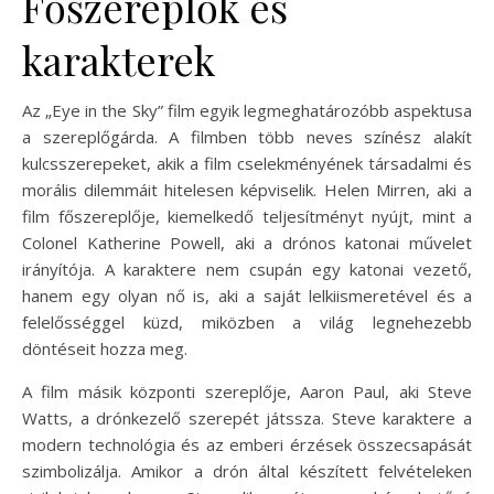
Főszereplők és
karakterek
Az „Eye in the Sky” film egyik legmeghatározóbb aspektusa
a szereplőgárda. A filmben több neves színész alakít
kulcsszerepeket, akik a film cselekményének társadalmi és
morális dilemmáit hitelesen képviselik. Helen Mirren, aki a
film főszereplője, kiemelkedő teljesítményt nyújt, mint a
Colonel Katherine Powell, aki a drónos katonai művelet
irányítója. A karaktere nem csupán egy katonai vezető,
hanem egy olyan nő is, aki a saját lelkiismeretével és a
felelősséggel küzd, miközben a világ legnehezebb
döntéseit hozza meg.
A film másik központi szereplője, Aaron Paul, aki Steve
Watts, a drónkezelő szerepét játssza. Steve karaktere a
modern technológia és az emberi érzések összecsapását
szimbolizálja. Amikor a drón által készített felvételeken