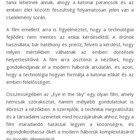
tanúi lehetnek annak, ahogy a katonai parancsok és az
emberi élet közötti feszültség folyamatosan jelen van a
cselekmény során.
A film emellett arra is figyelmeztet, hogy a technológiai
fejlődés nem mentes az etikai kérdésektől. A drónok
használata, bár hatékony és precíz, felveti a kérdést, hogy
milyen mértékben válhatnak az emberi döntések
helyettesítőivé. A film arra ösztönzi a nézőket, hogy
gondolkodjanak el a modern háborúk arculatán, és azon,
hogy a technológia hogyan formálja a katonai etikát és az
emberi felelősséget.
Összességében az „Eye in the Sky” egy olyan film, amely
nemcsak szórakoztat, hanem mélyebb gondolatokat is
ébreszt a nézőkben. A szereplők, a technikai megvalósítás
és a társadalmi üzenetek mind hozzájárulnak ahhoz, hogy a
film maradandó hatással legyen a közönségre, és
elgondolkodtassa őket a modern háborúk komplexitásáról
és morális dilemmáiról.