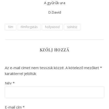
A gyűrűk ura
D.David
film
filmforgatás
hollywood
színész
SZÓLJ HOZZÁ
Az e-mail címet nem tesszük közzé.
A kötelező mezőket
*
karakterrel jelöltük
Név
*
E-mail cím
*