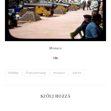
Monaco
via
életkép
franciaország
monaco
párizs
SZÓLJ HOZZÁ