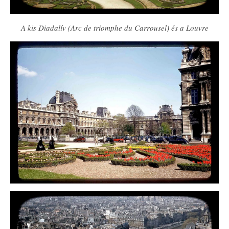
A kis Diadalív (Arc de triomphe du Carrousel) és a Louvre