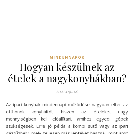
MINDENNAPOK
Hogyan készülnek az
ételek a nagykonyhákban?
2021.09.08.
Az ipari konyhák mindennapi működése nagyban eltér az
otthonok konyháitól, hiszen az ételeket nagy
mennyiségben kell előállítani, amihez egyedi gépek
szükségesek. Erre jó példa a kombi sütő vagy az ipari
gáztűzhely, mely teljesen más léptéket használ, mint amit