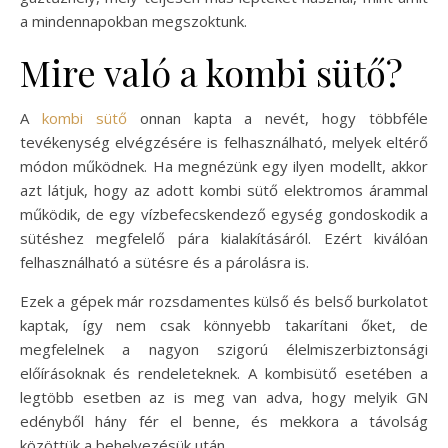
a mindennapokban megszoktunk.
Mire való a kombi sütő?
A
kombi sütő
onnan kapta a nevét, hogy többféle
tevékenység elvégzésére is felhasználható, melyek eltérő
módon működnek. Ha megnézünk egy ilyen modellt, akkor
azt látjuk, hogy az adott kombi sütő elektromos árammal
működik, de egy vízbefecskendező egység gondoskodik a
sütéshez megfelelő pára kialakításáról. Ezért kiválóan
felhasználható a sütésre és a párolásra is.
Ezek a gépek már rozsdamentes külső és belső burkolatot
kaptak, így nem csak könnyebb takarítani őket, de
megfelelnek a nagyon szigorú élelmiszerbiztonsági
előírásoknak és rendeleteknek. A kombisütő esetében a
legtöbb esetben az is meg van adva, hogy melyik GN
edényből hány fér el benne, és mekkora a távolság
közöttük a behelyezésük után.