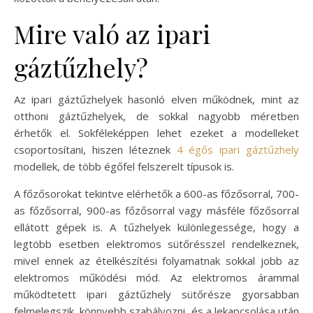
Mire való az ipari
gáztűzhely?
Az ipari gáztűzhelyek hasonló elven működnek, mint az
otthoni gáztűzhelyek, de sokkal nagyobb méretben
érhetők el. Sokféleképpen lehet ezeket a modelleket
csoportosítani, hiszen léteznek
4 égős ipari gáztűzhely
modellek, de több égőfel felszerelt típusok is.
A főzősorokat tekintve elérhetők a 600-as főzősorral, 700-
as főzősorral, 900-as főzősorral vagy másféle főzősorral
ellátott gépek is. A tűzhelyek különlegessége, hogy a
legtöbb esetben elektromos sütőrésszel rendelkeznek,
mivel ennek az ételkészítési folyamatnak sokkal jobb az
elektromos működési mód. Az elektromos árammal
működtetett ipari gáztűzhely sütőrésze gyorsabban
felmelegszik, könnyebb szabályozni, és a lekapcsolása után