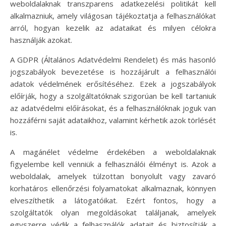
weboldalaknak transzparens adatkezelési politikát kell
alkalmazniuk, amely világosan tájékoztatja a felhasználókat
arról, hogyan kezelik az adataikat és milyen célokra
használják azokat.
A GDPR (Általános Adatvédelmi Rendelet) és más hasonló
jogszabályok bevezetése is hozzájárult a felhasználói
adatok védelmének erősítéséhez. Ezek a jogszabályok
előírják, hogy a szolgáltatóknak szigorúan be kell tartaniuk
az adatvédelmi előírásokat, és a felhasználóknak joguk van
hozzáférni saját adataikhoz, valamint kérhetik azok törlését
is.
A magánélet védelme érdekében a weboldalaknak
figyelembe kell venniük a felhasználói élményt is. Azok a
weboldalak, amelyek túlzottan bonyolult vagy zavaró
korhatáros ellenőrzési folyamatokat alkalmaznak, könnyen
elveszíthetik a látogatóikat. Ezért fontos, hogy a
szolgáltatók olyan megoldásokat találjanak, amelyek
egyszerre védik a felhasználók adatait és biztosítják a