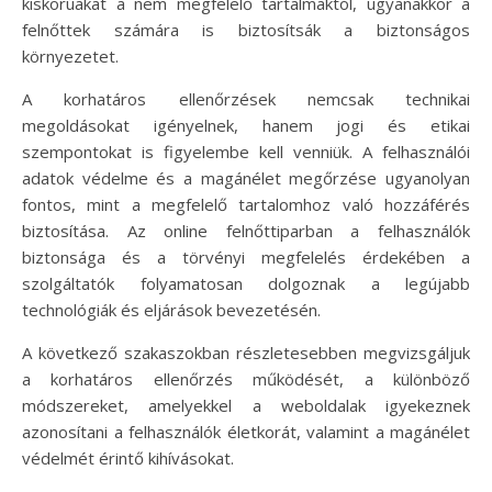
kiskorúakat a nem megfelelő tartalmaktól, ugyanakkor a
felnőttek számára is biztosítsák a biztonságos
környezetet.
A korhatáros ellenőrzések nemcsak technikai
megoldásokat igényelnek, hanem jogi és etikai
szempontokat is figyelembe kell venniük. A felhasználói
adatok védelme és a magánélet megőrzése ugyanolyan
fontos, mint a megfelelő tartalomhoz való hozzáférés
biztosítása. Az online felnőttiparban a felhasználók
biztonsága és a törvényi megfelelés érdekében a
szolgáltatók folyamatosan dolgoznak a legújabb
technológiák és eljárások bevezetésén.
A következő szakaszokban részletesebben megvizsgáljuk
a korhatáros ellenőrzés működését, a különböző
módszereket, amelyekkel a weboldalak igyekeznek
azonosítani a felhasználók életkorát, valamint a magánélet
védelmét érintő kihívásokat.