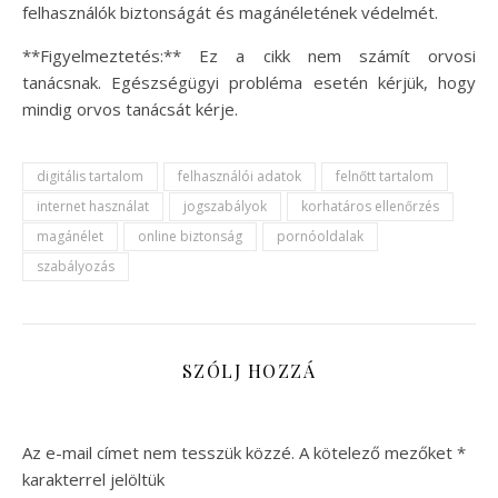
felhasználók biztonságát és magánéletének védelmét.
**Figyelmeztetés:** Ez a cikk nem számít orvosi
tanácsnak. Egészségügyi probléma esetén kérjük, hogy
mindig orvos tanácsát kérje.
digitális tartalom
felhasználói adatok
felnőtt tartalom
internet használat
jogszabályok
korhatáros ellenőrzés
magánélet
online biztonság
pornóoldalak
szabályozás
SZÓLJ HOZZÁ
Az e-mail címet nem tesszük közzé.
A kötelező mezőket
*
karakterrel jelöltük