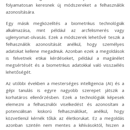
folyamatosan keresnek új módszereket a felhasználók
azonosítására.
Egy másik megközelítés a biometrikus technológiák
alkalmazása, mint például az arcfelismerés vagy
ujjlenyomat-olvasás. Ezek a módszerek lehetővé teszik a
felhasználók azonosítását anélkül, hogy személyes
adatokat kellene megadniuk. Azonban ezek a megoldások
is felvetnek etikai kérdéseket, például a magánélet
megsértését és a biometrikus adatokkal való visszaélés
lehetőségét.
Az utóbbi években a mesterséges intelligencia (AI) és a
gépi tanulás is egyre nagyobb szerepet játszik a
korhatáros ellenőrzésben. Ezek a technológiák képesek
elemezni a felhasználói viselkedést és azonosítani a
potenciálisan kiskorú felhasználókat, anélkül, hogy
közvetlenül kérnék tőlük az életkorukat. Ez a megoldás
azonban szintén nem mentes a kihívásoktól, hiszen a