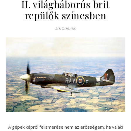
II. világháborús brit
repülők színesben
2017.09.08.
A gépek képről felismerése nem az erősségem, ha valaki