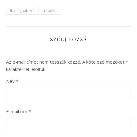
II. világháború
repülés
SZÓLJ HOZZÁ
Az e-mail címet nem tesszük közzé.
A kötelező mezőket
*
karakterrel jelöltük
Név
*
E-mail cím
*