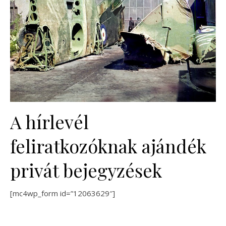
A hírlevél
feliratkozóknak ajándék
privát bejegyzések
[mc4wp_form id=”12063629″]