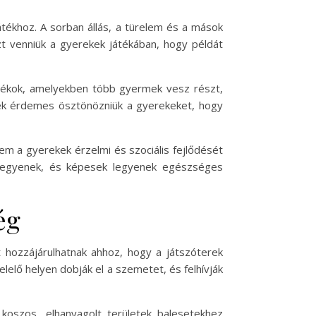
tékhoz. A sorban állás, a türelem és a mások
szt venniük a gyerekek játékában, hogy példát
átékok, amelyekben több gyermek vesz részt,
knek érdemes ösztönözniük a gyerekeket, hogy
m a gyerekek érzelmi és szociális fejlődését
 legyenek, és képesek legyenek egészséges
ég
 hozzájárulhatnak ahhoz, hogy a játszóterek
lelő helyen dobják el a szemetet, és felhívják
koszos, elhanyagolt területek balesetekhez