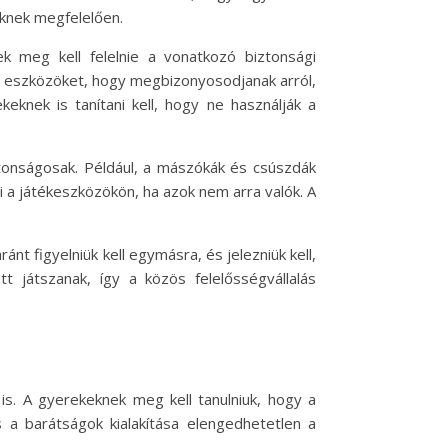
üknek megfelelően.
k meg kell felelnie a vonatkozó biztonsági
tó eszközöket, hogy megbizonyosodjanak arról,
eknek is tanítani kell, hogy ne használják a
ztonságosak. Például, a mászókák és csúszdák
 a játékeszközökön, ha azok nem arra valók. A
 figyelniük kell egymásra, és jelezniük kell,
t játszanak, így a közös felelősségvállalás
i is. A gyerekeknek meg kell tanulniuk, hogy a
s a barátságok kialakítása elengedhetetlen a