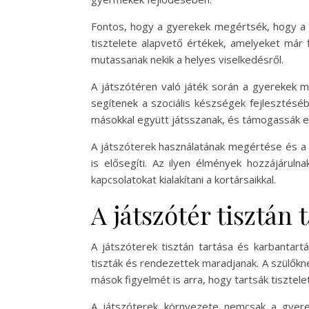
Fontos, hogy a gyerekek megértsék, hogy a j
tisztelete alapvető értékek, amelyeket már f
mutassanak nekik a helyes viselkedésről.
A játszótéren való játék során a gyerekek 
segítenek a szociális készségek fejlesztésé
másokkal együtt játsszanak, és támogassák e
A játszóterek használatának megértése és a 
is elősegíti. Az ilyen élmények hozzájár
kapcsolatokat kialakítani a kortársaikkal.
A játszótér tisztán 
A játszóterek tisztán tartása és karbantar
tiszták és rendezettek maradjanak. A szülőkne
mások figyelmét is arra, hogy tartsák tisztel
A játszóterek környezete nemcsak a gyerek