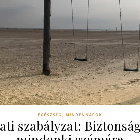
,
EGÉSZSÉG
MINDENNAPOK
lati szabályzat: Biztonsá
mindenki számára