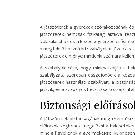
A játszóterek a gyerekek szórakozásának és f
játszóterek nemcsak fizikailag aktívvá tes
kialakulásához és a közösségi érzés erősíté
a megfelelő használati szabályokat. Ezek a sz
játszóterek élménye mindenki számára kellem
A szabályok célja, hogy minimalizálják a b
szabályzata szorosan összefonódik a közöss
játszóterek használati szabályait, a bizton
játszik, és a szabályok betartása hozzájárul
Biztonsági előíráso
A játszóterek biztonságának megteremtése ér
előírások segítenek megelőzni a baleseteket
mindig figyeljenek a gyermekeikre, különösen