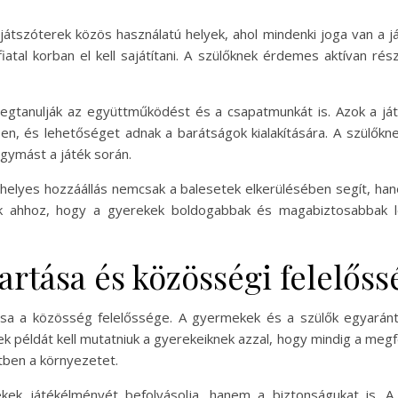
átszóterek közös használatú helyek, ahol mindenki joga van a já
iatal korban el kell sajátítani. A szülőknek érdemes aktívan ré
megtanulják az együttműködést és a csapatmunkát is. Azok a j
ben, és lehetőséget adnak a barátságok kialakítására. A szülő
gymást a játék során.
helyes hozzáállás nemcsak a balesetek elkerülésében segít, hane
ulnak ahhoz, hogy a gyerekek boldogabbak és magabiztosabbak
tartása és közösségi felelőss
tása a közösség felelőssége. A gyermekek és a szülők egyaránt
k példát kell mutatniuk a gyerekeiknek azzal, hogy mindig a megfe
etben a környezetet.
ek játékélményét befolyásolja, hanem a biztonságukat is. A 