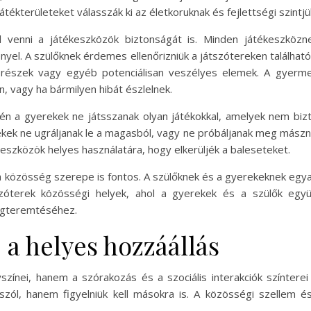
tékterületeket válasszák ki az életkoruknak és fejlettségi szintj
l venni a játékeszközök biztonságát is. Minden játékeszközne
ényel. A szülőknek érdemes ellenőrizniük a játszótereken találha
 részek vagy egyéb potenciálisan veszélyes elemek. A gyermek
 vagy ha bármilyen hibát észlelnek.
etén a gyerekek ne játsszanak olyan játékokkal, amelyek nem bi
kek ne ugráljanak le a magasból, vagy ne próbáljanak meg mászni
 eszközök helyes használatára, hogy elkerüljék a baleseteket.
özösség szerepe is fontos. A szülőknek és a gyerekeknek egyaránt
zóterek közösségi helyek, ahol a gyerekek és a szülők együt
egteremtéséhez.
 a helyes hozzáállás
yszínei, hanem a szórakozás és a szociális interakciók színtere
zól, hanem figyelniük kell másokra is. A közösségi szellem é