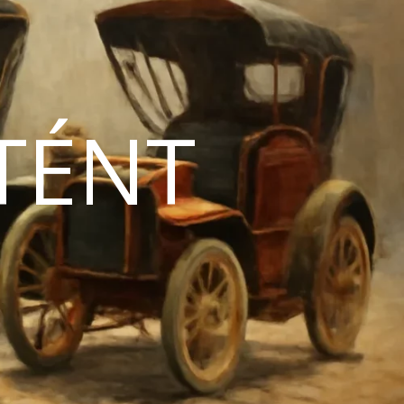
TÉNT
N