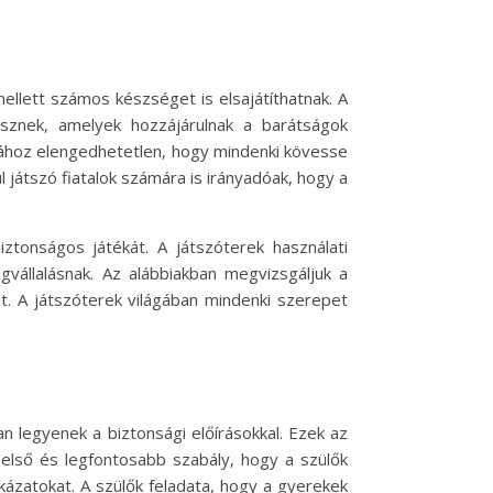
ellett számos készséget is elsajátíthatnak. A
tesznek, amelyek hozzájárulnak a barátságok
tához elengedhetetlen, hogy mindenki kövesse
 játszó fiatalok számára is irányadóak, hogy a
ztonságos játékát. A játszóterek használati
vállalásnak. Az alábbiakban megvizsgáljuk a
t. A játszóterek világában mindenki szerepet
 legyenek a biztonsági előírásokkal. Ezek az
 első és legfontosabb szabály, hogy a szülők
kázatokat. A szülők feladata, hogy a gyerekek