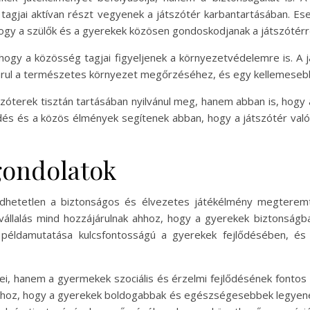
tagjai aktívan részt vegyenek a játszótér karbantartásában. 
hogy a szülők és a gyerekek közösen gondoskodjanak a játszótérrő
 hogy a közösség tagjai figyeljenek a környezetvédelemre is. A 
árul a természetes környezet megőrzéséhez, és egy kellemesebb
szóterek tisztán tartásában nyilvánul meg, hanem abban is, hog
dés és a közös élmények segítenek abban, hogy a játszótér valód
gondolatok
edhetetlen a biztonságos és élvezetes játékélmény megteremt
vállalás mind hozzájárulnak ahhoz, hogy a gyerekek biztonságb
 példamutatása kulcsfontosságú a gyerekek fejlődésében, és 
i, hanem a gyermekek szociális és érzelmi fejlődésének fontos 
 ahhoz, hogy a gyerekek boldogabbak és egészségesebbek legyenek