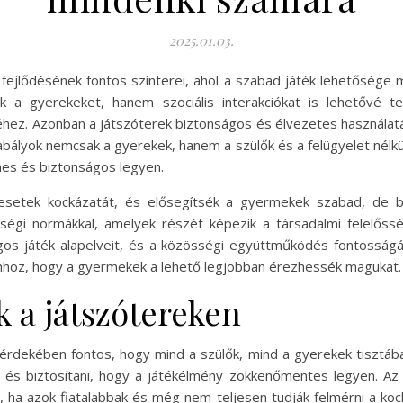
2025.01.03.
ejlődésének fontos színterei, ahol a szabad játék lehetősége m
zik a gyerekeket, hanem szociális interakciókat is lehetővé 
séhez. Azonban a játszóterek biztonságos és élvezetes használa
abályok nemcsak a gyerekek, hanem a szülők és a felügyelet nélkül
es és biztonságos legyen.
alesetek kockázatát, és elősegítsék a gyermekek szabad, de bi
égi normákkal, amelyek részét képezik a társadalmi felelősség
ságos játék alapelveit, és a közösségi együttműködés fontosságá
 ahhoz, hogy a gyermekek a lehető legjobban érezhessék magukat.
k a játszótereken
dekében fontos, hogy mind a szülők, mind a gyerekek tisztában
 és biztosítani, hogy a játékélmény zökkenőmentes legyen. Az
, ha azok fiatalabbak és még nem teljesen tudják felmérni a koc