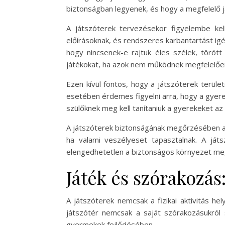
biztonságban legyenek, és hogy a megfelelő já
A játszóterek tervezésekor figyelembe kel
előírásoknak, és rendszeres karbantartást ig
hogy nincsenek-e rajtuk éles szélek, törött
játékokat, ha azok nem működnek megfelelően,
Ezen kívül fontos, hogy a játszóterek terül
esetében érdemes figyelni arra, hogy a gyere
szülőknek meg kell tanítaniuk a gyerekeket az
A játszóterek biztonságának megőrzésében a k
ha valami veszélyeset tapasztalnak. A játs
elengedhetetlen a biztonságos környezet m
Játék és szórakozás:
A játszóterek nemcsak a fizikai aktivitás hel
játszótér nemcsak a saját szórakozásukról s
gyermekek fejlődésében.