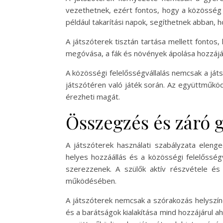
vezethetnek, ezért fontos, hogy a közösség 
például takarítási napok, segíthetnek abban, 
A játszóterek tisztán tartása mellett fontos,
megóvása, a fák és növények ápolása hozzáj
A közösségi felelősségvállalás nemcsak a ját
játszótéren való játék során. Az együttműkö
érezheti magát.
Összegzés és záró 
A játszóterek használati szabályzata eleng
helyes hozzáállás és a közösségi felelősség
szerezzenek. A szülők aktív részvétele és
működésében.
A játszóterek nemcsak a szórakozás helyszíne
és a barátságok kialakítása mind hozzájárul