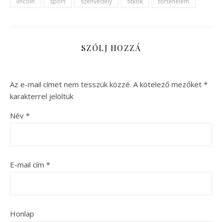
lincoln
sport
szenvedély
titkok
történelem
SZÓLJ HOZZÁ
Az e-mail címet nem tesszük közzé.
A kötelező mezőket
*
karakterrel jelöltük
Név
*
E-mail cím
*
Honlap