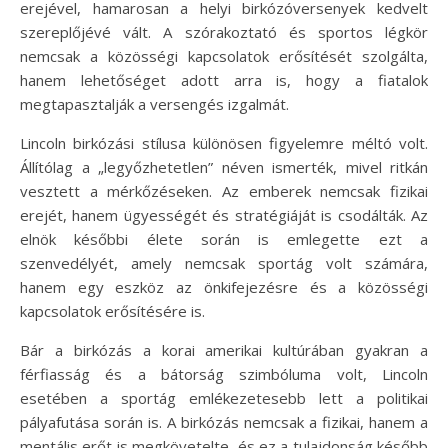
erejével, hamarosan a helyi birkózóversenyek kedvelt
szereplőjévé vált. A szórakoztató és sportos légkör
nemcsak a közösségi kapcsolatok erősítését szolgálta,
hanem lehetőséget adott arra is, hogy a fiatalok
megtapasztalják a versengés izgalmát.
Lincoln birkózási stílusa különösen figyelemre méltó volt.
Állítólag a „legyőzhetetlen” néven ismerték, mivel ritkán
vesztett a mérkőzéseken. Az emberek nemcsak fizikai
erejét, hanem ügyességét és stratégiáját is csodálták. Az
elnök későbbi élete során is emlegette ezt a
szenvedélyét, amely nemcsak sportág volt számára,
hanem egy eszköz az önkifejezésre és a közösségi
kapcsolatok erősítésére is.
Bár a birkózás a korai amerikai kultúrában gyakran a
férfiasság és a bátorság szimbóluma volt, Lincoln
esetében a sportág emlékezetesebb lett a politikai
pályafutása során is. A birkózás nemcsak a fizikai, hanem a
mentális erőt is megkövetelte, és ez a tulajdonság később