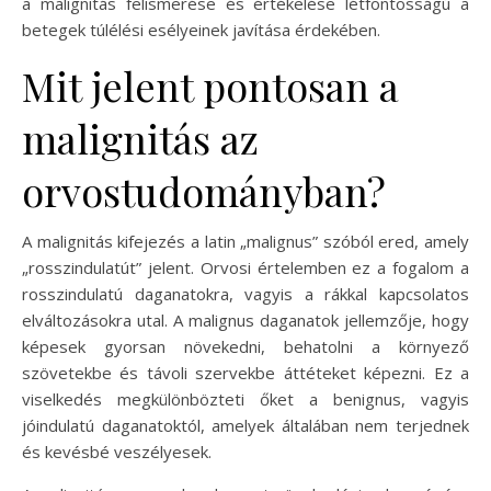
a malignitás felismerése és értékelése létfontosságú a
betegek túlélési esélyeinek javítása érdekében.
Mit jelent pontosan a
malignitás az
orvostudományban?
A malignitás kifejezés a latin „malignus” szóból ered, amely
„rosszindulatút” jelent. Orvosi értelemben ez a fogalom a
rosszindulatú daganatokra, vagyis a rákkal kapcsolatos
elváltozásokra utal. A malignus daganatok jellemzője, hogy
képesek gyorsan növekedni, behatolni a környező
szövetekbe és távoli szervekbe áttéteket képezni. Ez a
viselkedés megkülönbözteti őket a benignus, vagyis
jóindulatú daganatoktól, amelyek általában nem terjednek
és kevésbé veszélyesek.