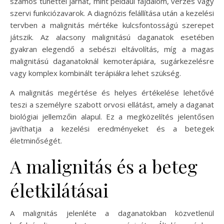
számos tünettel járhat, mint például fájdalom, vérzés vagy
szervi funkciózavarok. A diagnózis felállítása után a kezelési
tervben a malignitás mértéke kulcsfontosságú szerepet
játszik. Az alacsony malignitású daganatok esetében
gyakran elegendő a sebészi eltávolítás, míg a magas
malignitású daganatoknál kemoterápiára, sugárkezelésre
vagy komplex kombinált terápiákra lehet szükség.
A malignitás megértése és helyes értékelése lehetővé
teszi a személyre szabott orvosi ellátást, amely a daganat
biológiai jellemzőin alapul. Ez a megközelítés jelentősen
javíthatja a kezelési eredményeket és a betegek
életminőségét.
A malignitás és a beteg
életkilátásai
A malignitás jelenléte a daganatokban közvetlenül