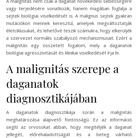
A malignitás nem csak a daganat növekedési sebességére
vagy terjedésére vonatkozik, hanem magában foglalja a
sejtek biológiai viselkedését is. A malignus sejtek gyakran
mutációkon mennek keresztül, amelyek megváltoztatják
életciklusukat, és lehetővé teszik számukra, hogy elkerüljék
a szervezet normális szabályozó mechanizmusait. Ezért a
malignitás egy összetett fogalom, mely a daganatok
biológiai agresszivitását és klinikai viselkedését írja le.
A malignitás szerepe a
daganatok
diagnosztikájában
A daganatok diagnosztikája során a malignitás
meghatározása alapvető fontosságú. Ez az információ
segíti az orvosokat abban, hogy megítéljék a daganat
jellegét, előrehaladottságát és a beteg várható