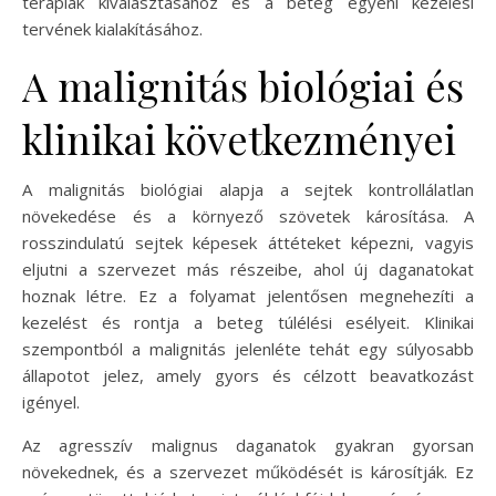
terápiák kiválasztásához és a beteg egyéni kezelési
tervének kialakításához.
A malignitás biológiai és
klinikai következményei
A malignitás biológiai alapja a sejtek kontrollálatlan
növekedése és a környező szövetek károsítása. A
rosszindulatú sejtek képesek áttéteket képezni, vagyis
eljutni a szervezet más részeibe, ahol új daganatokat
hoznak létre. Ez a folyamat jelentősen megnehezíti a
kezelést és rontja a beteg túlélési esélyeit. Klinikai
szempontból a malignitás jelenléte tehát egy súlyosabb
állapotot jelez, amely gyors és célzott beavatkozást
igényel.
Az agresszív malignus daganatok gyakran gyorsan
növekednek, és a szervezet működését is károsítják. Ez