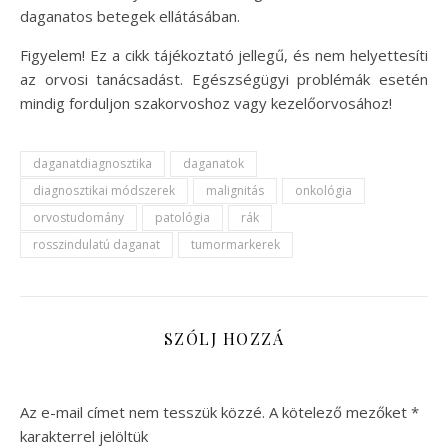
daganatos betegek ellátásában.
Figyelem! Ez a cikk tájékoztató jellegű, és nem helyettesíti
az orvosi tanácsadást. Egészségügyi problémák esetén
mindig forduljon szakorvoshoz vagy kezelőorvosához!
daganatdiagnosztika
daganatok
diagnosztikai módszerek
malignitás
onkológia
orvostudomány
patológia
rák
rosszindulatú daganat
tumormarkerek
SZÓLJ HOZZÁ
Az e-mail címet nem tesszük közzé.
A kötelező mezőket
*
karakterrel jelöltük