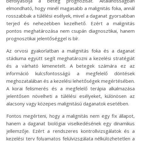
befolyásolja a beteg prognózisát. Általánosságban
elmondható, hogy minél magasabb a malignitás foka, annál
rosszabbak a túlélési esélyek, mivel a daganat gyorsabban
terjed és nehezebben kezelhető. Ezért a malignitás
pontos meghatározása nem csupán diagnosztikai, hanem
prognosztikai jelentőséggel is bír.
Az orvosi gyakorlatban a malignitás foka és a daganat
stádiuma együtt segít meghatározni a kezelési stratégiát
és a várható kimenetelt. A betegek számára ez az
információ kulcsfontosságú a megfelelő döntések
meghozatalában és a kezelési lehetőségek megértésében.
A korai felismerés és a megfelelő terápia alkalmazása
jelentősen növelheti a túlélési esélyeket, különösen az
alacsony vagy közepes malignitású daganatok esetében.
Fontos megérteni, hogy a malignitás nem egy fix állapot,
hanem a daganat biológiai viselkedésének egy dinamikus
jellemzője. Ezért a rendszeres kontrollvizsgálatok és a
kezelési terv folyamatos felülvizsgálata nélkülözhetetlen a