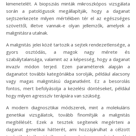
kimenetelét. A biopsziás minták mikroszkópos vizsgálata
során a patológusok megállapítják, hogy a daganat
sejtszerkezete milyen mértékben tér el az egészséges
szövettől, illetve vannak-e olyan jellemzők, amelyek a
malignitásra utalnak.
A malignitás jelei közé tartozik a sejtek rendezetlensége, a
gyors osztódás, a magok nagy mérete és
szabálytalansága, valamint az a képesség, hogy a daganat
invazív módon terjed. Ezen paraméterek alapján a
daganatot további kategóriákba sorolják, például alacsony
vagy magas malignitású daganatként. Ez a besorolás
fontos, mert befolyásolja a kezelési döntéseket, például
hogy milyen agresszív terápiára van szükség.
A modern diagnosztikai módszerek, mint a molekuláris
genetikai vizsgálatok, tovább finomítják a malignitás
megítélését. Ezek a tesztek segítenek megérteni a
daganat genetikai hátterét, ami hozzájárulhat a célzott