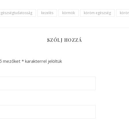
egészségtudatosság
kezelés
körmök
köröm egészség
körö
SZÓLJ HOZZÁ
ző mezőket
*
karakterrel jelöltük