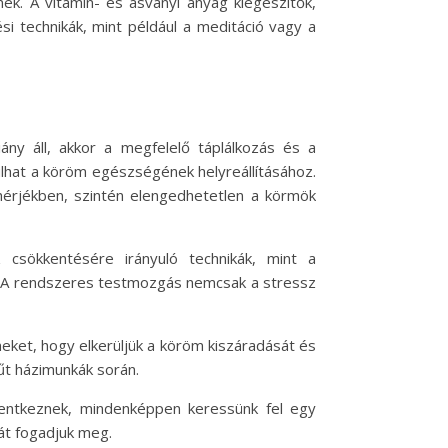
nek. A vitamin- és ásványi anyag kiegészítők,
si technikák, mint például a meditáció vagy a
ny áll, akkor a megfelelő táplálkozás és a
rulhat a köröm egészségének helyreállításához.
hérjékben, szintén elengedhetetlen a körmök
csökkentésére irányuló technikák, mint a
t. A rendszeres testmozgás nemcsak a stressz
eket, hogy elkerüljük a köröm kiszáradását és
űt házimunkák során.
lentkeznek, mindenképpen keressünk fel egy
át fogadjuk meg.