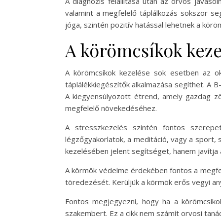
A diagnózis felállítása után az orvos javaso
valamint a megfelelő táplálkozás sokszor seg
jóga, szintén pozitív hatással lehetnek a kö
A körömcsíkok keze
A körömcsíkok kezelése sok esetben az oko
táplálékkiegészítők alkalmazása segíthet. A B
A kiegyensúlyozott étrend, amely gazdag zö
megfelelő növekedéséhez.
A stresszkezelés szintén fontos szerepe
légzőgyakorlatok, a meditáció, vagy a sport
kezelésében jelent segítséget, hanem javítja
A körmök védelme érdekében fontos a megfelel
töredezését. Kerüljük a körmök erős vegyi any
Fontos megjegyezni, hogy ha a körömcsíkok
szakembert. Ez a cikk nem számít orvosi tan