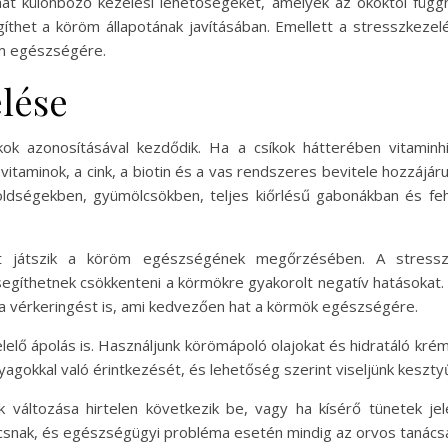
lhat különböző kezelési lehetőségeket, amelyek az okoktól függ
íthet a köröm állapotának javításában. Emellett a stresszkezelé
röm egészségére.
lése
k azonosításával kezdődik. Ha a csíkok hátterében vitaminhiá
-vitaminok, a cink, a biotin és a vas rendszeres bevitele hozzájá
ldségekben, gyümölcsökben, teljes kiőrlésű gabonákban és fe
t játszik a köröm egészségének megőrzésében. A stressz 
, segíthetnek csökkenteni a körmökre gyakorolt negatív hatásoka
 a vérkeringést is, ami kedvezően hat a körmök egészségére.
ő ápolás is. Használjunk körömápoló olajokat és hidratáló krém
agokkal való érintkezését, és lehetőség szerint viseljünk keszty
 változása hirtelen következik be, vagy ha kísérő tünetek je
ácsnak, és egészségügyi probléma esetén mindig az orvos tanács