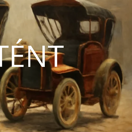
TÉNT
N