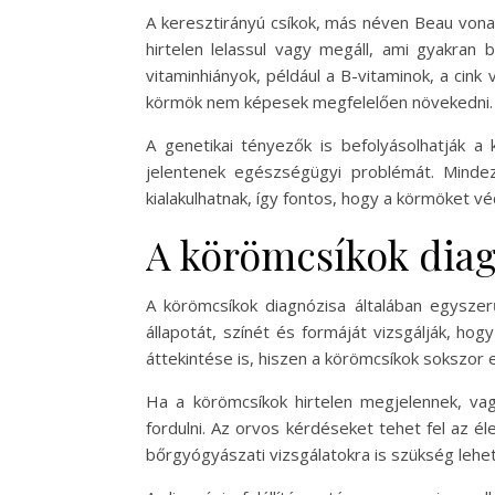
A keresztirányú csíkok, más néven Beau vona
hirtelen lelassul vagy megáll, ami gyakra
vitaminhiányok, például a B-vitaminok, a cin
körmök nem képesek megfelelően növekedni.
A genetikai tényezők is befolyásolhatják a
jelentenek egészségügyi problémát. Mindez
kialakulhatnak, így fontos, hogy a körmöket vé
A körömcsíkok dia
A körömcsíkok diagnózisa általában egysze
állapotát, színét és formáját vizsgálják, h
áttekintése is, hiszen a körömcsíkok sokszor
Ha a körömcsíkok hirtelen megjelennek, va
fordulni. Az orvos kérdéseket tehet fel az é
bőrgyógyászati vizsgálatokra is szükség lehet