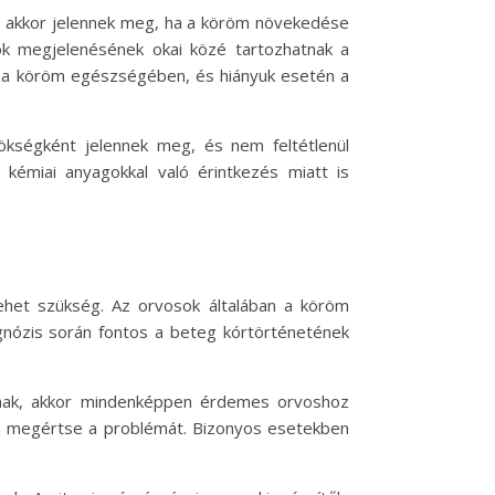
an akkor jelennek meg, ha a köröm növekedése
ok megjelenésének okai közé tartozhatnak a
nak a köröm egészségében, és hiányuk esetén a
rökségként jelennek meg, és nem feltétlenül
kémiai anyagokkal való érintkezés miatt is
ehet szükség. Az orvosok általában a köröm
agnózis során fontos a beteg kórtörténetének
árnak, akkor mindenképpen érdemes orvoshoz
bban megértse a problémát. Bizonyos esetekben