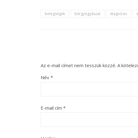
betegségek
bőrgyógyászat
diagnózis
Az e-mail címet nem tesszük közzé.
A kötele
Név
*
E-mail cím
*