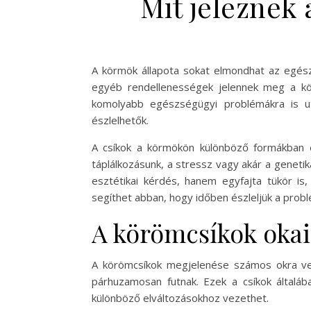
Mit jeleznek
A körmök állapota sokat elmondhat az egész
egyéb rendellenességek jelennek meg a kör
komolyabb egészségügyi problémákra is ut
észlelhetők.
A csíkok a körmökön különböző formákban é
táplálkozásunk, a stressz vagy akár a genet
esztétikai kérdés, hanem egyfajta tükör is
segíthet abban, hogy időben észleljük a pro
A körömcsíkok okai
A körömcsíkok megjelenése számos okra vez
párhuzamosan futnak. Ezek a csíkok általába
különböző elváltozásokhoz vezethet.