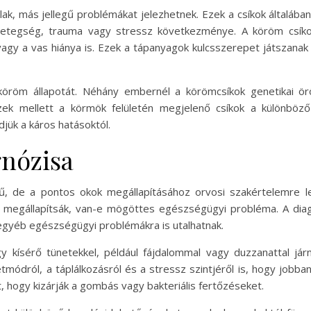
lak, más jellegű problémákat jelezhetnek. Ezek a csíkok általáb
n betegség, trauma vagy stressz következménye. A köröm csík
k vagy a vas hiánya is. Ezek a tápanyagok kulcsszerepet játsza
 köröm állapotát. Néhány embernél a körömcsíkok genetikai ö
ek mellett a körmök felületén megjelenő csíkok a különböző 
djük a káros hatásoktól.
gnózisa
rű, de a pontos okok megállapításához orvosi szakértelemre l
ogy megállapítsák, van-e mögöttes egészségügyi probléma. A di
 egyéb egészségügyi problémákra is utalhatnak.
gy kísérő tünetekkel, például fájdalommal vagy duzzanattal j
letmódról, a táplálkozásról és a stressz szintjéről is, hogy jo
, hogy kizárják a gombás vagy bakteriális fertőzéseket.