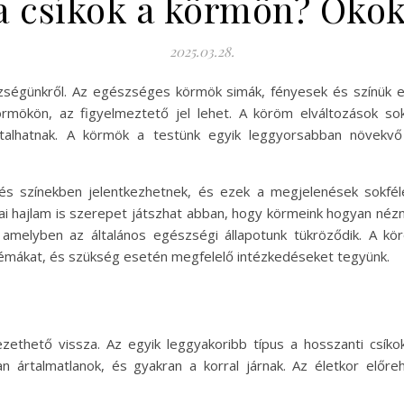
 a csíkok a körmön? Okok
2025.03.28.
ségünkről. Az egészséges körmök simák, fényesek és színük e
mökön, az figyelmeztető jel lehet. A köröm elváltozások so
alhatnak. A körmök a testünk egyik leggyorsabban növekvő r
s színekben jelentkezhetnek, és ezek a megjelenések sokfél
ikai hajlam is szerepet játszhat abban, hogy körmeink hogyan né
, amelyben az általános egészségi állapotunk tükröződik. A kö
blémákat, és szükség esetén megfelelő intézkedéseket tegyünk.
ethető vissza. Az egyik leggyakoribb típus a hosszanti csíko
n ártalmatlanok, és gyakran a korral járnak. Az életkor előr