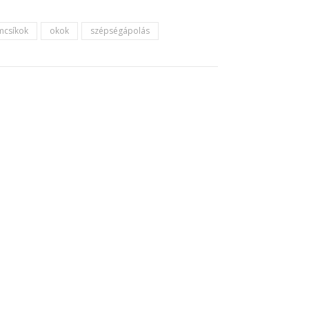
mcsíkok
okok
szépségápolás