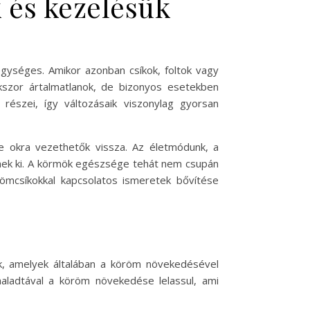
 és kezelésük
gységes. Amikor azonban csíkok, foltok vagy
kszor ártalmatlanok, de bizonyos esetekben
észei, így változásaik viszonylag gyorsan
e okra vezethetők vissza. Az életmódunk, a
znek ki. A körmök egészsége tehát nem csupán
römcsíkokkal kapcsolatos ismeretek bővítése
k, amelyek általában a köröm növekedésével
ehaladtával a köröm növekedése lelassul, ami