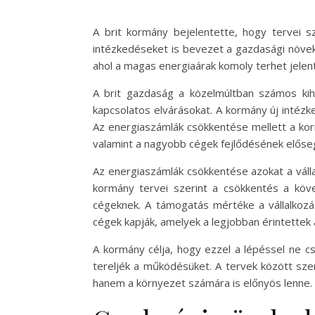
A brit kormány bejelentette, hogy tervei s
intézkedéseket is bevezet a gazdasági növek
ahol a magas energiaárak komoly terhet jelen
A brit gazdaság a közelmúltban számos kih
kapcsolatos elvárásokat. A kormány új intézk
Az energiaszámlák csökkentése mellett a kor
valamint a nagyobb cégek fejlődésének előse
Az energiaszámlák csökkentése azokat a vál
kormány tervei szerint a csökkentés a köv
cégeknek. A támogatás mértéke a vállalkozá
cégek kapják, amelyek a legjobban érintette
A kormány célja, hogy ezzel a lépéssel ne c
tereljék a működésüket. A tervek között sze
hanem a környezet számára is előnyös lenne.