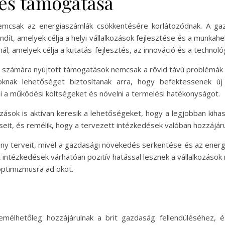
és támogatása
 nemcsak az energiaszámlák csökkentésére korlátozódnak. A g
ít, amelyek célja a helyi vállalkozások fejlesztése és a munka
ál, amelyek célja a kutatás-fejlesztés, az innováció és a technológ
k számára nyújtott támogatások nemcsak a rövid távú problémák
oknak lehetőséget biztosítanak arra, hogy befektessenek új
i a működési költségeket és növelni a termelési hatékonyságot.
zások is aktívan keresik a lehetőségeket, hogy a legjobban kiha
eit, és remélik, hogy a tervezett intézkedések valóban hozzájáru
mány terveit, mivel a gazdasági növekedés serkentése és az ene
tt intézkedések várhatóan pozitív hatással lesznek a vállalkozás
 optimizmusra ad okot.
emélhetőleg hozzájárulnak a brit gazdaság fellendüléséhez, 