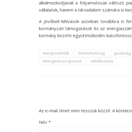
alkalmazkodjanak a folyamatosan változó pi
vállalatok, hanem a társadalom számára is ke
A jövőbeli kihívások azonban továbbra is fen
kormányzati támogatások és az energiaszámlá
kormány közötti együttműködés kulcsfontossá
energiaszámlák
fenntarthatóság
gazdasági
támogatási programok
vállalkozások
Az e-mail címet nem tesszük közzé.
A kötele
Név
*