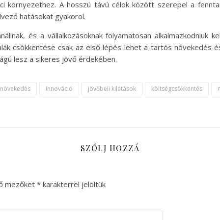
aci környezethez. A hosszú távú célok között szerepel a fenn
dvező hatásokat gyakorol.
nállnak, és a vállalkozásoknak folyamatosan alkalmazkodniuk ke
k csökkentése csak az első lépés lehet a tartós növekedés és 
gú lesz a sikeres jövő érdekében.
 növekedés
innováció
jövőbeli kilátások
költségcsökkentés
SZÓLJ HOZZÁ
ző mezőket
*
karakterrel jelöltük