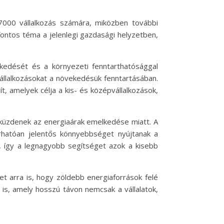
 7000 vállalkozás számára, miközben további
ontos téma a jelenlegi gazdasági helyzetben,
kedését és a környezeti fenntarthatósággal
vállalkozásokat a növekedésük fenntartásában.
 amelyek célja a kis- és középvállalkozások,
küzdenek az energiaárak emelkedése miatt. A
rhatóan jelentős könnyebbséget nyújtanak a
, így a legnagyobb segítséget azok a kisebb
t arra is, hogy zöldebb energiaforrások felé
is, amely hosszú távon nemcsak a vállalatok,