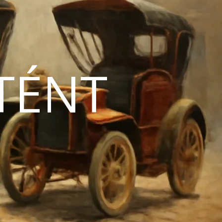
TÉNT
N