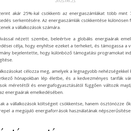
2025.06.23.
zerint akár 25%-kal csökkenti az energiaszámlákat több mint
edés serkentésére. Az energiaszámlák csökkentése különösen f
tenek a vállalkozások számára.
ívással nézett szembe, beleértve a globális energiaárak emel
edései célja, hogy enyhítse ezeket a terheket, és támogassa a 
mány bejelentette, hogy különböző támogatási programokat indít,
gítése.
lalkozásokat célozza meg, amelyek a legnagyobb nehézségekkel 
etkező hónapokban lép életbe, és a kedvezményes tarifák vá
sok méretétől és energiafogyasztásától függően változik majd
k az energiaárak emelkedésében.
sak a vállalkozások költségeit csökkentse, hanem ösztönözze őke
repel a megújuló energiaforrások használatának népszerűsítése 