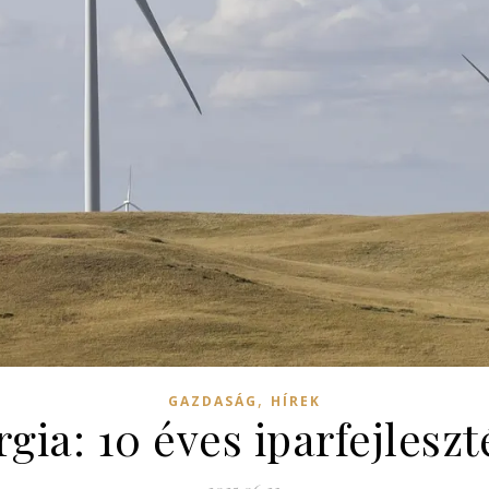
,
GAZDASÁG
HÍREK
gia: 10 éves iparfejleszté