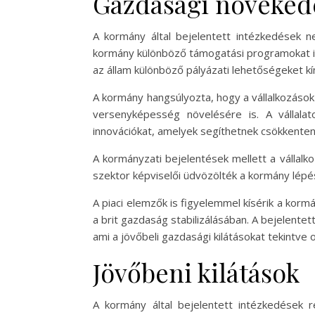
Gazdasági növeked
A kormány által bejelentett intézkedések
kormány különböző támogatási programokat ind
az állam különböző pályázati lehetőségeket kín
A kormány hangsúlyozta, hogy a vállalkozáso
versenyképesség növelésére is. A vállalat
innovációkat, amelyek segíthetnek csökkenten
A kormányzati bejelentések mellett a vállalko
szektor képviselői üdvözölték a kormány lépés
A piaci elemzők is figyelemmel kísérik a kor
a brit gazdaság stabilizálásában. A bejelente
ami a jövőbeli gazdasági kilátásokat tekintve
Jövőbeni kilátások
A kormány által bejelentett intézkedések r