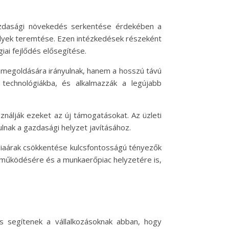
azdasági növekedés serkentése érdekében a
helyek teremtése. Ezen intézkedések részeként
iai fejlődés elősegítése.
 megoldására irányulnak, hanem a hosszú távú
 technológiákba, és alkalmazzák a legújabb
sználják ezeket az új támogatásokat. Az üzleti
lnak a gazdasági helyzet javításához.
rgiaárak csökkentése kulcsfontosságú tényezők
ok működésére és a munkaerőpiac helyzetére is,
és segítenek a vállalkozásoknak abban, hogy