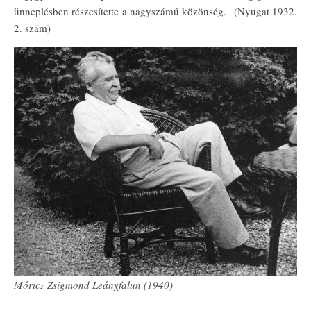
ünneplésben részesítette a nagyszámú közönség. (
Nyugat 1932.
2. szám)
Móricz Zsigmond Leányfalun (1940)