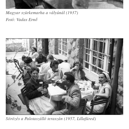
Magyar szürkemarha a vályúnál (1937)
Fotó: Vadas Ernő
Sörözés a Palotaszálló teraszán (1957, Lillafüred)