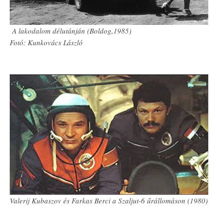
A lakodalom délutánján (Boldog,1985)
Fotó: Kunkovács László
Valerij Kubaszov és Farkas Berci a Szaljut-6 űrállomáson (1980)