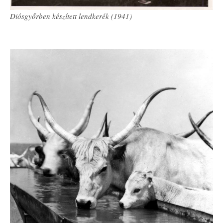
Diósgyőrben készített lendkerék (1941)