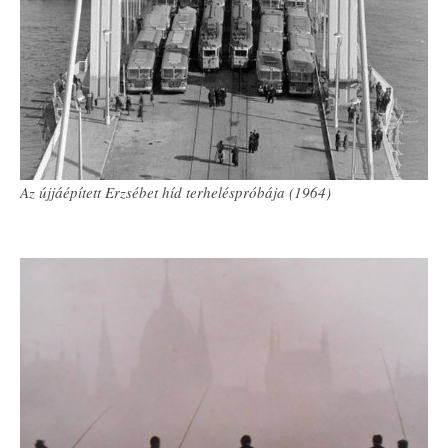
Az újjáépített Erzsébet híd terheléspróbája (1964)