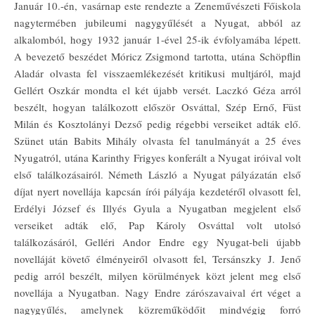
Január 10.-én, vasárnap este rendezte a Zeneművészeti Főiskola
nagytermében jubileumi nagygyűlését a Nyugat, abból az
alkalomból, hogy 1932 január 1-ével 25-ik évfolyamába lépett.
A bevezető beszédet Móricz Zsigmond tartotta, utána Schöpflin
Aladár olvasta fel visszaemlékezését kritikusi multjáról, majd
Gellért Oszkár mondta el két újabb versét. Laczkó Géza arról
beszélt, hogyan találkozott először Osváttal, Szép Ernő, Füst
Milán és Kosztolányi Dezső pedig régebbi verseiket adták elő.
Szünet után Babits Mihály olvasta fel tanulmányát a 25 éves
Nyugatról, utána Karinthy Frigyes konferált a Nyugat iróival volt
első találkozásairól. Németh László a Nyugat pályázatán első
díjat nyert novellája kapcsán írói pályája kezdetéről olvasott fel,
Erdélyi József és Illyés Gyula a Nyugatban megjelent első
verseiket adták elő, Pap Károly Osváttal volt utolsó
találkozásáról, Gelléri Andor Endre egy Nyugat-beli újabb
novelláját követő élményeiről olvasott fel, Tersánszky J. Jenő
pedig arról beszélt, milyen körülmények közt jelent meg első
novellája a Nyugatban. Nagy Endre zárószavaival ért véget a
nagygyűlés, amelynek közreműködőit mindvégig forró