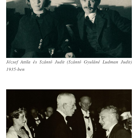
József Attila és Szántó Judit (Szántó Gyuláné Ludman Judit)
1935-ben