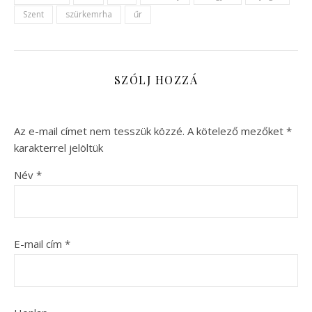
Szent
szürkemrha
űr
SZÓLJ HOZZÁ
Az e-mail címet nem tesszük közzé.
A kötelező mezőket
*
karakterrel jelöltük
Név
*
E-mail cím
*