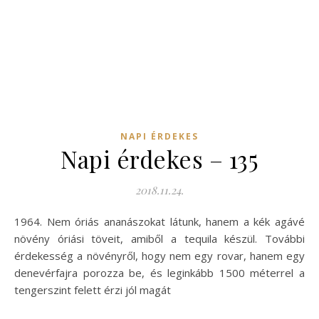
NAPI ÉRDEKES
Napi érdekes – 135
2018.11.24.
1964. Nem óriás ananászokat látunk, hanem a kék agávé
növény óriási töveit, amiből a tequila készül. További
érdekesség a növényről, hogy nem egy rovar, hanem egy
denevérfajra porozza be, és leginkább 1500 méterrel a
tengerszint felett érzi jól magát