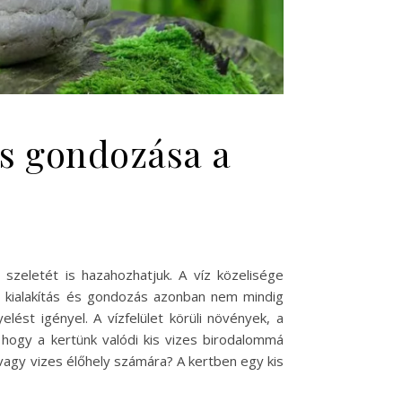
 és gondozása a
szeletét is hazahozhatjuk. A víz közelisége
ő kialakítás és gondozás azonban nem mindig
ést igényel. A vízfelület körüli növények, a
, hogy a kertünk valódi kis vizes birodalommá
 vagy vizes élőhely számára? A kertben egy kis