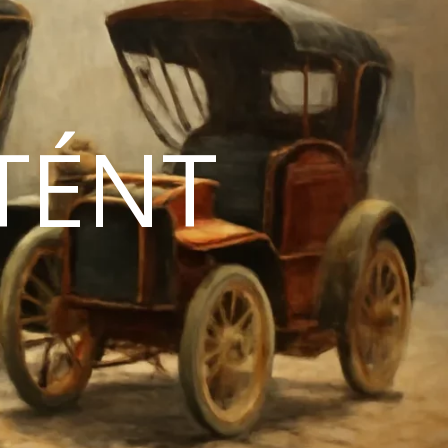
TÉNT
N