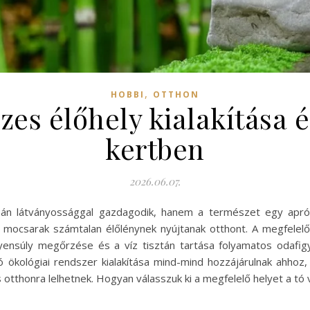
,
HOBBI
OTTHON
vizes élőhely kialakítása
kertben
2026.06.07.
pán látványossággal gazdagodik, hanem a természet egy apró 
mocsarak számtalan élőlénynek nyújtanak otthont. A megfelel
nsúly megőrzése és a víz tisztán tartása folyamatos odafigyel
ó ökológiai rendszer kialakítása mind-mind hozzájárulnak ahhoz
is otthonra lelhetnek. Hogyan válasszuk ki a megfelelő helyet a tó