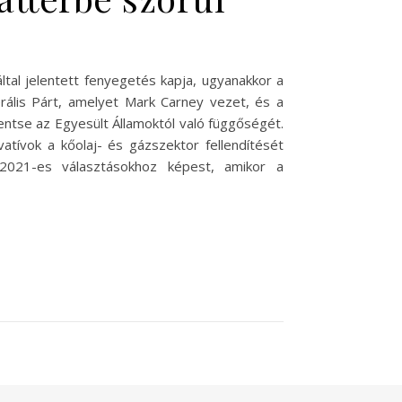
tal jelentett fenyegetés kapja, ugyanakkor a
berális Párt, amelyet Mark Carney vezet, és a
kentse az Egyesült Államoktól való függőségét.
tívok a kőolaj- és gázszektor fellendítését
a 2021-es választásokhoz képest, amikor a