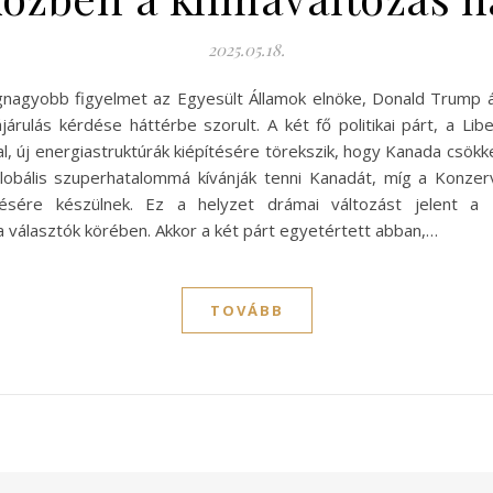
2025.05.18.
gnagyobb figyelmet az Egyesült Államok elnöke, Donald Trump ál
árulás kérdése háttérbe szorult. A két fő politikai párt, a Li
val, új energiastruktúrák kiépítésére törekszik, hogy Kanada csök
bális szuperhatalommá kívánják tenni Kanadát, míg a Konzerva
örlésére készülnek. Ez a helyzet drámai változást jelent 
 választók körében. Akkor a két párt egyetértett abban,…
TOVÁBB