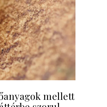
előanyagok mellett
áttérbe szorul