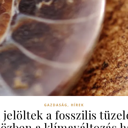
,
GAZDASÁG
HÍREK
 jelöltek a fosszilis tüz
özben a klímaváltozás h