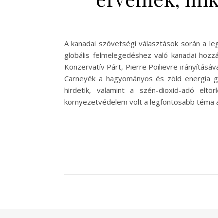
A kanadai szövetségi választások során a le
globális felmelegedéshez való kanadai hozzáj
Konzervatív Párt, Pierre Poilievre irányításá
Carneyék a hagyományos és zöld energia glo
hirdetik, valamint a szén-dioxid-adó elt
környezetvédelem volt a legfontosabb téma a