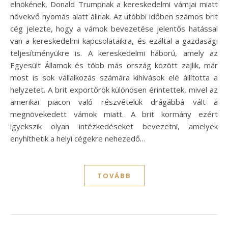
elnökének, Donald Trumpnak a kereskedelmi vámjai miatt
növekvő nyomás alatt állnak. Az utóbbi időben számos brit
cég jelezte, hogy a vámok bevezetése jelentős hatással
van a kereskedelmi kapcsolataikra, és ezáltal a gazdasági
teljesítményükre is. A kereskedelmi háború, amely az
Egyesült Államok és több más ország között zajlik, már
most is sok vállalkozás számára kihívások elé állította a
helyzetet. A brit exportőrök különösen érintettek, mivel az
amerikai piacon való részvételük drágábbá vált a
megnövekedett vámok miatt. A brit kormány ezért
igyekszik olyan intézkedéseket bevezetni, amelyek
enyhíthetik a helyi cégekre nehezedő…
TOVÁBB