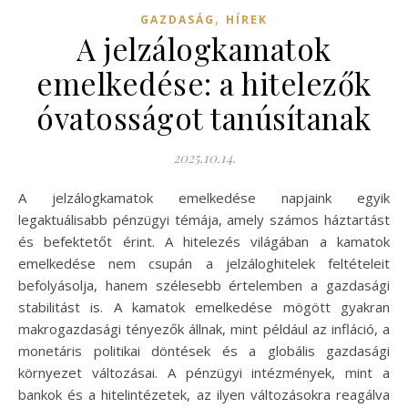
,
GAZDASÁG
HÍREK
A jelzálogkamatok
emelkedése: a hitelezők
óvatosságot tanúsítanak
2025.10.14.
A jelzálogkamatok emelkedése napjaink egyik
legaktuálisabb pénzügyi témája, amely számos háztartást
és befektetőt érint. A hitelezés világában a kamatok
emelkedése nem csupán a jelzáloghitelek feltételeit
befolyásolja, hanem szélesebb értelemben a gazdasági
stabilitást is. A kamatok emelkedése mögött gyakran
makrogazdasági tényezők állnak, mint például az infláció, a
monetáris politikai döntések és a globális gazdasági
környezet változásai. A pénzügyi intézmények, mint a
bankok és a hitelintézetek, az ilyen változásokra reagálva