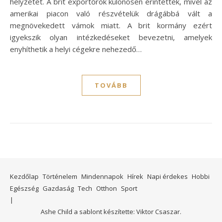
helyzetet. A brit exportőrök különösen érintettek, mivel az
amerikai piacon való részvételük drágábbá vált a
megnövekedett vámok miatt. A brit kormány ezért
igyekszik olyan intézkedéseket bevezetni, amelyek
enyhíthetik a helyi cégekre nehezedő…
TOVÁBB
Kezdőlap
Történelem
Mindennapok
Hírek
Napi érdekes
Hobbi
Egészség
Gazdaság
Tech
Otthon
Sport
Ashe Child a sablont készítette:
Viktor Csaszar.