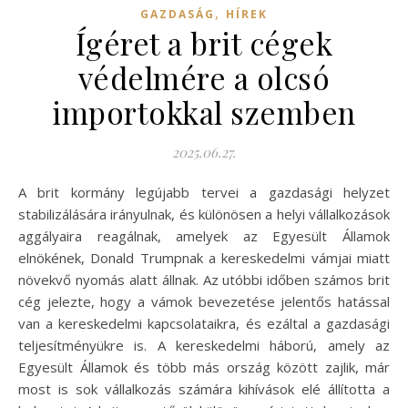
,
GAZDASÁG
HÍREK
Ígéret a brit cégek
védelmére a olcsó
importokkal szemben
2025.06.27.
A brit kormány legújabb tervei a gazdasági helyzet
stabilizálására irányulnak, és különösen a helyi vállalkozások
aggályaira reagálnak, amelyek az Egyesült Államok
elnökének, Donald Trumpnak a kereskedelmi vámjai miatt
növekvő nyomás alatt állnak. Az utóbbi időben számos brit
cég jelezte, hogy a vámok bevezetése jelentős hatással
van a kereskedelmi kapcsolataikra, és ezáltal a gazdasági
teljesítményükre is. A kereskedelmi háború, amely az
Egyesült Államok és több más ország között zajlik, már
most is sok vállalkozás számára kihívások elé állította a