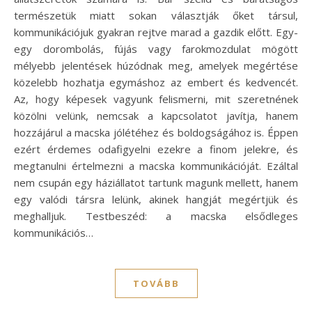
természetük miatt sokan választják őket társul,
kommunikációjuk gyakran rejtve marad a gazdik előtt. Egy-
egy dorombolás, fújás vagy farokmozdulat mögött
mélyebb jelentések húzódnak meg, amelyek megértése
közelebb hozhatja egymáshoz az embert és kedvencét.
Az, hogy képesek vagyunk felismerni, mit szeretnének
közölni velünk, nemcsak a kapcsolatot javítja, hanem
hozzájárul a macska jólétéhez és boldogságához is. Éppen
ezért érdemes odafigyelni ezekre a finom jelekre, és
megtanulni értelmezni a macska kommunikációját. Ezáltal
nem csupán egy háziállatot tartunk magunk mellett, hanem
egy valódi társra lelünk, akinek hangját megértjük és
meghalljuk. Testbeszéd: a macska elsődleges
kommunikációs…
TOVÁBB