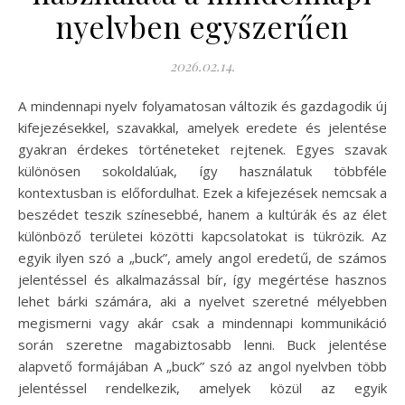
nyelvben egyszerűen
2026.02.14.
A mindennapi nyelv folyamatosan változik és gazdagodik új
kifejezésekkel, szavakkal, amelyek eredete és jelentése
gyakran érdekes történeteket rejtenek. Egyes szavak
különösen sokoldalúak, így használatuk többféle
kontextusban is előfordulhat. Ezek a kifejezések nemcsak a
beszédet teszik színesebbé, hanem a kultúrák és az élet
különböző területei közötti kapcsolatokat is tükrözik. Az
egyik ilyen szó a „buck”, amely angol eredetű, de számos
jelentéssel és alkalmazással bír, így megértése hasznos
lehet bárki számára, aki a nyelvet szeretné mélyebben
megismerni vagy akár csak a mindennapi kommunikáció
során szeretne magabiztosabb lenni. Buck jelentése
alapvető formájában A „buck” szó az angol nyelvben több
jelentéssel rendelkezik, amelyek közül az egyik