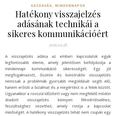
,
GAZDASÁG
MINDENNAPOK
Hatékony visszajelzés
adásának technikái a
sikeres kommunikációért
2026.05.28.
A visszajelzés adása az emberi kapcsolatok egyik
legfontosabb eleme, amely jelentősen befolyásolja a
mindennapi kommunikáció sikerességét. Egy jól
megfogalmazott, őszinte és konstruktív visszajelzés
nemcsak a problémák gyorsabb megoldását segíti elő,
hanem erősíti a bizalmat és a megértést is a felek között.
Ugyanakkor a rosszul időzített vagy nem megfelelő módon
átadott visszajelzés könnyen félreértésekhez,
feszültséghez vezethet, amely rontja a kapcsolat
minőségét. A hatékony visszajelzés tehát nem csupán egy