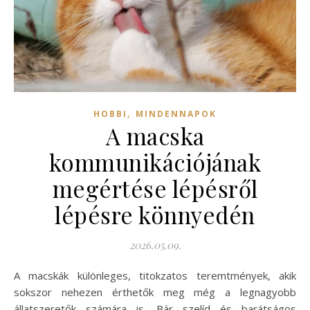
,
HOBBI
MINDENNAPOK
A macska
kommunikációjának
megértése lépésről
lépésre könnyedén
2026.05.09.
A macskák különleges, titokzatos teremtmények, akik
sokszor nehezen érthetők meg még a legnagyobb
állatszeretők számára is. Bár szelíd és barátságos