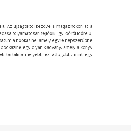
eit. Az újságoktól kezdve a magazinokon át a
sa folyamatosan fejlődik, így időről időre új
ormátum a bookazine, amely egyre népszerűbbé
A bookazine egy olyan kiadvány, amely a könyv
nek tartalma mélyebb és átfogóbb, mint egy