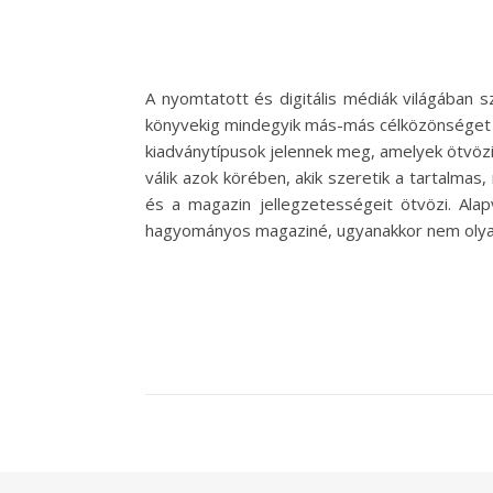
A nyomtatott és digitális médiák világában 
könyvekig mindegyik más-más célközönséget és
kiadványtípusok jelennek meg, amelyek ötvöz
válik azok körében, akik szeretik a tartalma
és a magazin jellegzetességeit ötvözi. Al
hagyományos magaziné, ugyanakkor nem olyan