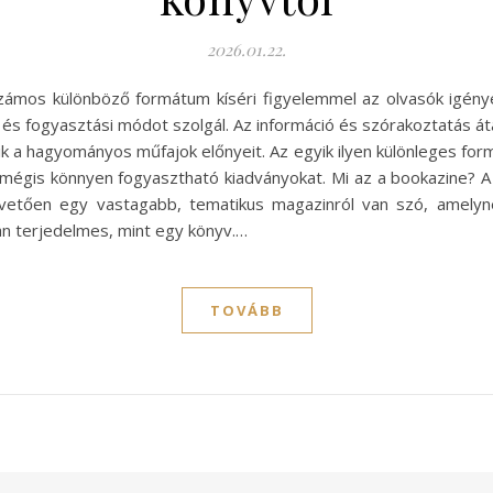
2026.01.22.
számos különböző formátum kíséri figyelemmel az olvasók igény
 fogyasztási módot szolgál. Az információ és szórakoztatás átadá
ik a hagyományos műfajok előnyeit. Az egyik ilyen különleges f
s, mégis könnyen fogyasztható kiadványokat. Mi az a bookazine? 
apvetően egy vastagabb, tematikus magazinról van szó, amely
 terjedelmes, mint egy könyv.…
TOVÁBB