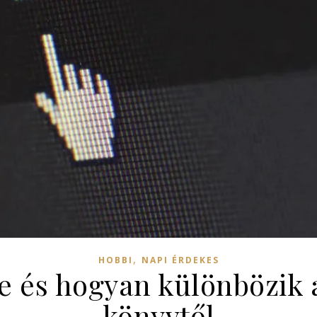
,
HOBBI
NAPI ÉRDEKES
e és hogyan különbözik 
könyvtől