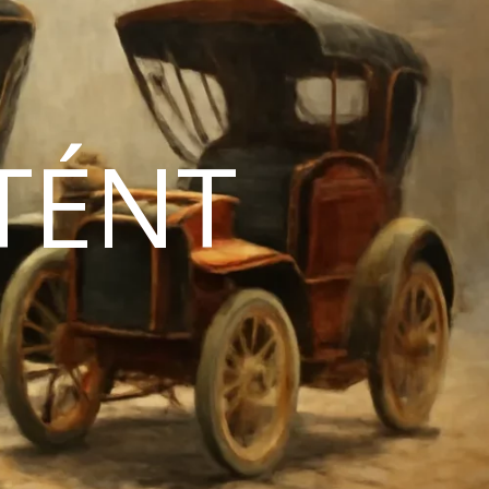
TÉNT
N