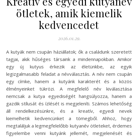
Kreatív és egyedi kutyanév
ötletek, amik kiemelik
kedvencedet
2026.01.29.
A kutyák nem csupán háziállatok; ők a családunk szeretett
tagjai, akik hűséges társaink a mindennapokban. Amikor
egy új kutyus érkezik az életünkbe, az egyik
legizgalmasabb feladat a névválasztás. A név nem csupán
egy címke, hanem a kutyánk karakterét és a közös
élményeinket tükrözi. A megfelelő név kiválasztása
nemcsak a kutya egyediségét hangsúlyozza, hanem a
gazdik stílusát és ízlését is megjeleníti. Számos lehetőség
áll rendelkezésünkre, és a kreatív, egyedi nevek
kiemelhetik kedvencünket a tömegből. Ahhoz, hogy
megtaláljuk a legmegfelelőbb kutyanév ötleteket, érdemes
figyelembe venni kutyánk jellemét, megjelenését és