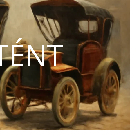
TÉNT
N