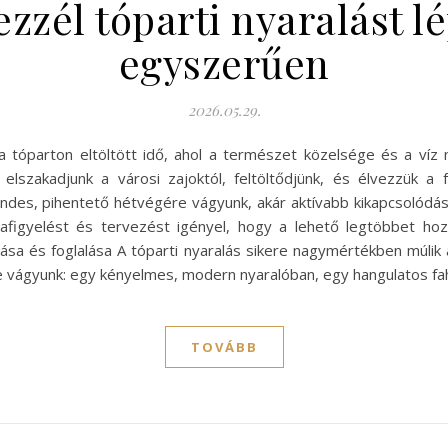
zzél tóparti nyaralást lé
egyszerűen
2026.05.29.
a tóparton eltöltött idő, ahol a természet közelsége és a víz 
elszakadjunk a városi zajoktól, feltöltődjünk, és élvezzük a 
des, pihentető hétvégére vágyunk, akár aktívabb kikapcsolódás
igyelést és tervezést igényel, hogy a lehető legtöbbet hozh
tása és foglalása A tóparti nyaralás sikere nagymértékben múlik 
re vágyunk: egy kényelmes, modern nyaralóban, egy hangulatos f
TOVÁBB