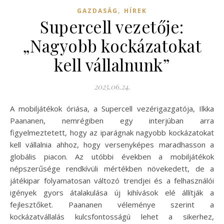
,
GAZDASÁG
HÍREK
Supercell vezetője:
„Nagyobb kockázatokat
kell vállalnunk”
2025.06.24.
A mobiljátékok óriása, a Supercell vezérigazgatója, Ilkka
Paananen, nemrégiben egy interjúban arra
figyelmeztetett, hogy az iparágnak nagyobb kockázatokat
kell vállalnia ahhoz, hogy versenyképes maradhasson a
globális piacon. Az utóbbi években a mobiljátékok
népszerűsége rendkívüli mértékben növekedett, de a
játékipar folyamatosan változó trendjei és a felhasználói
igények gyors átalakulása új kihívások elé állítják a
fejlesztőket. Paananen véleménye szerint a
kockázatvállalás kulcsfontosságú lehet a sikerhez,