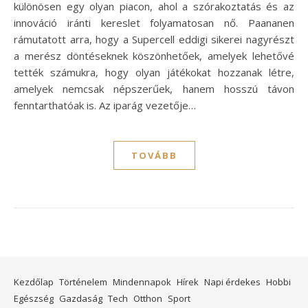
különösen egy olyan piacon, ahol a szórakoztatás és az
innováció iránti kereslet folyamatosan nő. Paananen
rámutatott arra, hogy a Supercell eddigi sikerei nagyrészt
a merész döntéseknek köszönhetőek, amelyek lehetővé
tették számukra, hogy olyan játékokat hozzanak létre,
amelyek nemcsak népszerűek, hanem hosszú távon
fenntarthatóak is. Az iparág vezetője…
TOVÁBB
Kezdőlap
Történelem
Mindennapok
Hírek
Napi érdekes
Hobbi
Egészség
Gazdaság
Tech
Otthon
Sport