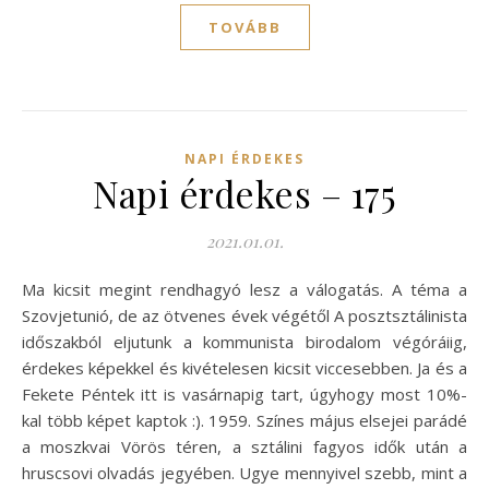
TOVÁBB
NAPI ÉRDEKES
Napi érdekes – 175
2021.01.01.
Ma kicsit megint rendhagyó lesz a válogatás. A téma a
Szovjetunió, de az ötvenes évek végétől A posztsztálinista
időszakból eljutunk a kommunista birodalom végóráiig,
érdekes képekkel és kivételesen kicsit viccesebben. Ja és a
Fekete Péntek itt is vasárnapig tart, úgyhogy most 10%-
kal több képet kaptok :). 1959. Színes május elsejei parádé
a moszkvai Vörös téren, a sztálini fagyos idők után a
hruscsovi olvadás jegyében. Ugye mennyivel szebb, mint a