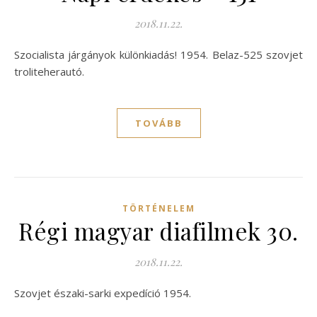
2018.11.22.
Szocialista járgányok különkiadás! 1954. Belaz-525 szovjet
troliteherautó.
TOVÁBB
TÖRTÉNELEM
Régi magyar diafilmek 30.
2018.11.22.
Szovjet északi-sarki expedíció 1954.