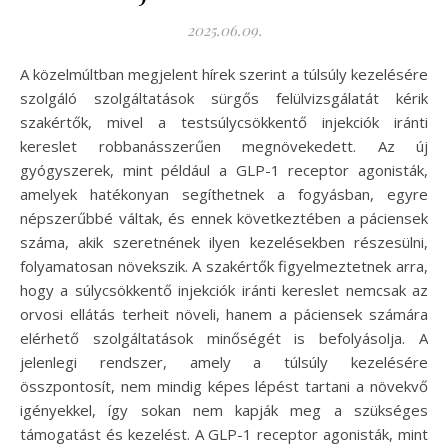
2025.06.09.
A közelmúltban megjelent hírek szerint a túlsúly kezelésére
szolgáló szolgáltatások sürgős felülvizsgálatát kérik
szakértők, mivel a testsúlycsökkentő injekciók iránti
kereslet robbanásszerűen megnövekedett. Az új
gyógyszerek, mint például a GLP-1 receptor agonisták,
amelyek hatékonyan segíthetnek a fogyásban, egyre
népszerűbbé váltak, és ennek következtében a páciensek
száma, akik szeretnének ilyen kezelésekben részesülni,
folyamatosan növekszik. A szakértők figyelmeztetnek arra,
hogy a súlycsökkentő injekciók iránti kereslet nemcsak az
orvosi ellátás terheit növeli, hanem a páciensek számára
elérhető szolgáltatások minőségét is befolyásolja. A
jelenlegi rendszer, amely a túlsúly kezelésére
összpontosít, nem mindig képes lépést tartani a növekvő
igényekkel, így sokan nem kapják meg a szükséges
támogatást és kezelést. A GLP-1 receptor agonisták, mint