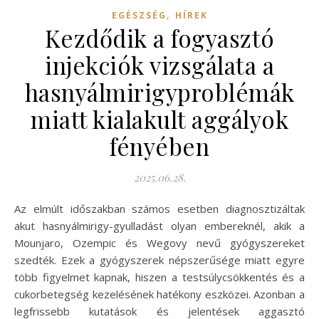
,
EGÉSZSÉG
HÍREK
Kezdődik a fogyasztó
injekciók vizsgálata a
hasnyálmirigyproblémák
miatt kialakult aggályok
fényében
2025.06.28.
Az elmúlt időszakban számos esetben diagnosztizáltak
akut hasnyálmirigy-gyulladást olyan embereknél, akik a
Mounjaro, Ozempic és Wegovy nevű gyógyszereket
szedték. Ezek a gyógyszerek népszerűsége miatt egyre
több figyelmet kapnak, hiszen a testsúlycsökkentés és a
cukorbetegség kezelésének hatékony eszközei. Azonban a
legfrissebb kutatások és jelentések aggasztó