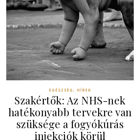
,
EGÉSZSÉG
HÍREK
Szakértők: Az NHS-nek
hatékonyabb tervekre van
szüksége a fogyókúrás
injekciók körül