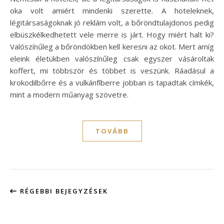
oka volt amiért mindenki szerette. A hoteleknek,
légitársaságoknak jó reklám volt, a bőröndtulajdonos pedig
elbüszkélkedhetett vele merre is járt. Hogy miért halt ki?
Valószínűleg a bőröndökben kell keresni az okot. Mert amíg
eleink életükben valószínűleg csak egyszer vásároltak
koffert, mi többször és többet is veszünk. Ráadásul a
krokodilbőrre és a vulkánfíberre jobban is tapadtak címkék,
mint a modern műanyag szövetre.
TOVÁBB
RÉGEBBI BEJEGYZÉSEK