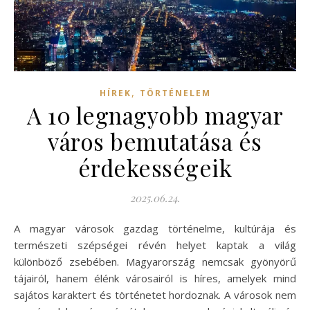
,
HÍREK
TÖRTÉNELEM
A 10 legnagyobb magyar
város bemutatása és
érdekességeik
2025.06.24.
A magyar városok gazdag történelme, kultúrája és
természeti szépségei révén helyet kaptak a világ
különböző zsebében. Magyarország nemcsak gyönyörű
tájairól, hanem élénk városairól is híres, amelyek mind
sajátos karaktert és történetet hordoznak. A városok nem