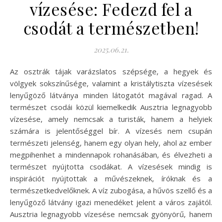
vízesése: Fedezd fel a
csodát a természetben!
2025.06.21.
Az osztrák tájak varázslatos szépsége, a hegyek és
völgyek sokszínűsége, valamint a kristálytiszta vízesések
lenyűgöző látványa minden látogatót magával ragad. A
természet csodái közül kiemelkedik Ausztria legnagyobb
vízesése, amely nemcsak a turisták, hanem a helyiek
számára is jelentőséggel bír. A vízesés nem csupán
természeti jelenség, hanem egy olyan hely, ahol az ember
megpihenhet a mindennapok rohanásában, és élvezheti a
természet nyújtotta csodákat. A vízesések mindig is
inspirációt nyújtottak a művészeknek, íróknak és a
természetkedvelőknek. A víz zubogása, a hűvös szellő és a
lenyűgöző látvány igazi menedéket jelent a város zajától.
Ausztria legnagyobb vízesése nemcsak gyönyörű, hanem