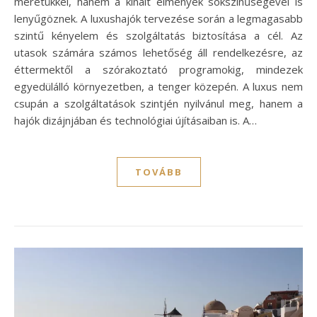
méretükkel, hanem a kínált élmények sokszínűségével is
lenyűgöznek. A luxushajók tervezése során a legmagasabb
szintű kényelem és szolgáltatás biztosítása a cél. Az
utasok számára számos lehetőség áll rendelkezésre, az
éttermektől a szórakoztató programokig, mindezek
egyedülálló környezetben, a tenger közepén. A luxus nem
csupán a szolgáltatások szintjén nyilvánul meg, hanem a
hajók dizájnjában és technológiai újításaiban is. A…
TOVÁBB