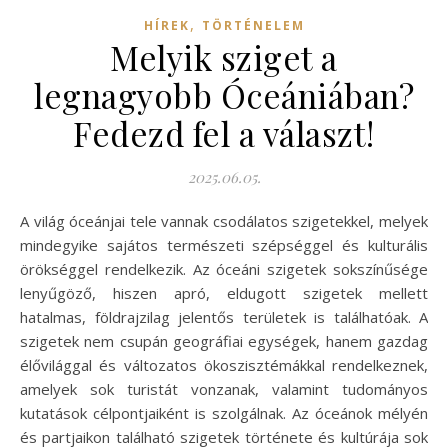
,
HÍREK
TÖRTÉNELEM
Melyik sziget a
legnagyobb Óceániában?
Fedezd fel a választ!
2025.06.05.
A világ óceánjai tele vannak csodálatos szigetekkel, melyek
mindegyike sajátos természeti szépséggel és kulturális
örökséggel rendelkezik. Az óceáni szigetek sokszínűsége
lenyűgöző, hiszen apró, eldugott szigetek mellett
hatalmas, földrajzilag jelentős területek is találhatóak. A
szigetek nem csupán geográfiai egységek, hanem gazdag
élővilággal és változatos ökoszisztémákkal rendelkeznek,
amelyek sok turistát vonzanak, valamint tudományos
kutatások célpontjaiként is szolgálnak. Az óceánok mélyén
és partjaikon található szigetek története és kultúrája sok