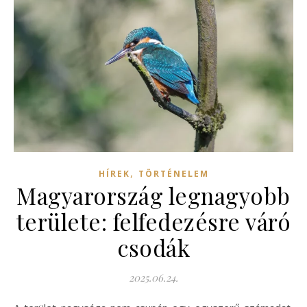
,
HÍREK
TÖRTÉNELEM
Magyarország legnagyobb
területe: felfedezésre váró
csodák
2025.06.24.