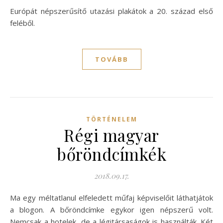
Európát népszerűsítő utazási plakátok a 20. század első
feléből.
TOVÁBB
TÖRTÉNELEM
Régi magyar
bőröndcímkék
2018.09.17.
Ma egy méltatlanul elfeledett műfaj képviselőit láthatjátok
a blogon. A bőröndcímke egykor igen népszerű volt.
Nemcsak a hotelek, de a légitársaságok is használták. Két