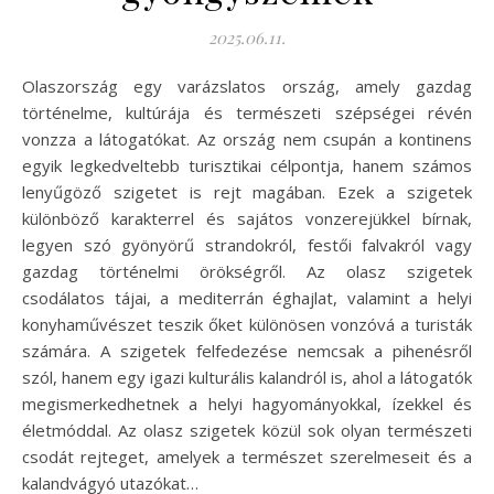
2025.06.11.
Olaszország egy varázslatos ország, amely gazdag
történelme, kultúrája és természeti szépségei révén
vonzza a látogatókat. Az ország nem csupán a kontinens
egyik legkedveltebb turisztikai célpontja, hanem számos
lenyűgöző szigetet is rejt magában. Ezek a szigetek
különböző karakterrel és sajátos vonzerejükkel bírnak,
legyen szó gyönyörű strandokról, festői falvakról vagy
gazdag történelmi örökségről. Az olasz szigetek
csodálatos tájai, a mediterrán éghajlat, valamint a helyi
konyhaművészet teszik őket különösen vonzóvá a turisták
számára. A szigetek felfedezése nemcsak a pihenésről
szól, hanem egy igazi kulturális kalandról is, ahol a látogatók
megismerkedhetnek a helyi hagyományokkal, ízekkel és
életmóddal. Az olasz szigetek közül sok olyan természeti
csodát rejteget, amelyek a természet szerelmeseit és a
kalandvágyó utazókat…