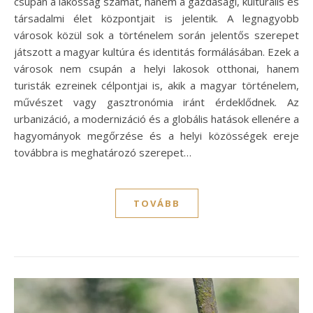
csupán a lakosság számát, hanem a gazdasági, kulturális és
társadalmi élet központjait is jelentik. A legnagyobb
városok közül sok a történelem során jelentős szerepet
játszott a magyar kultúra és identitás formálásában. Ezek a
városok nem csupán a helyi lakosok otthonai, hanem
turisták ezreinek célpontjai is, akik a magyar történelem,
művészet vagy gasztronómia iránt érdeklődnek. Az
urbanizáció, a modernizáció és a globális hatások ellenére a
hagyományok megőrzése és a helyi közösségek ereje
továbbra is meghatározó szerepet…
TOVÁBB