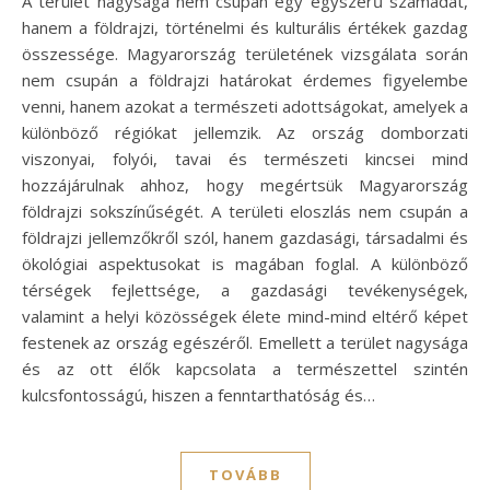
A terület nagysága nem csupán egy egyszerű számadat,
hanem a földrajzi, történelmi és kulturális értékek gazdag
összessége. Magyarország területének vizsgálata során
nem csupán a földrajzi határokat érdemes figyelembe
venni, hanem azokat a természeti adottságokat, amelyek a
különböző régiókat jellemzik. Az ország domborzati
viszonyai, folyói, tavai és természeti kincsei mind
hozzájárulnak ahhoz, hogy megértsük Magyarország
földrajzi sokszínűségét. A területi eloszlás nem csupán a
földrajzi jellemzőkről szól, hanem gazdasági, társadalmi és
ökológiai aspektusokat is magában foglal. A különböző
térségek fejlettsége, a gazdasági tevékenységek,
valamint a helyi közösségek élete mind-mind eltérő képet
festenek az ország egészéről. Emellett a terület nagysága
és az ott élők kapcsolata a természettel szintén
kulcsfontosságú, hiszen a fenntarthatóság és…
TOVÁBB