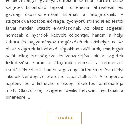
Földközi-tenger gyöngyszemeként számon tartott olasz
szigetek különböző tájakat, történelmi látnivalókat és
gazdag ökoszisztémákat kínálnak a látogatóknak. A
szigetek változatos élővilága, gyönyörű strandjai és festői
falvai minden utazót elvarázsolnak. Az olasz szigetek
nemcsak a nyaralók kedvelt célpontjai, hanem a helyi
kultúra és hagyományok megőrzésének színhelyei is. Az
olasz szigetek különböző régiókban találhatók, mindegyik
saját jellegzetességeivel és vonzerejével bír. A szigetek
felfedezése során a látogatók nemcsak a természet
csodáit élvezhetik, hanem a gazdag történelmet és a helyi
lakosok vendégszeretetét is tapasztalhatják. A tenger, a
napfény és a kulturális örökség tökéletes kombinációja
miatt Olaszország szigetei ideális helyszínt nyújtanak a
pihenésre,…
TOVÁBB