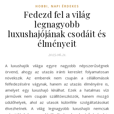
,
HOBBI
NAPI ÉRDEKES
Fedezd fel a világ
legnagyobb
luxushajójának csodáit és
élményeit
2025.06.21.
A luxushajók világa egyre nagyobb népszerűségnek
örvend, ahogy az utazás iránti kereslet folyamatosan
növekszik. Az emberek nem csupán a célállomások
felfedezésére vágynak, hanem az utazás élményére is,
amelyet egy luxushajó kínálhat. Ezek a hatalmas vízi
járművek nem csupán szállítóeszközök, hanem mozgó
üdülőhelyek, ahol az utasok különféle szolgáltatásokat
élvezhetnek. A világ legnagyobb luxushajói nemcsak