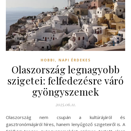
,
HOBBI
NAPI ÉRDEKES
Olaszország legnagyobb
szigetei: felfedezésre váró
gyöngyszemek
2025.06.11.
Olaszország nem csupán a kultúrájáról és
gasztronómiájáról híres, hanem lenyűgöző szigeteiről is. A