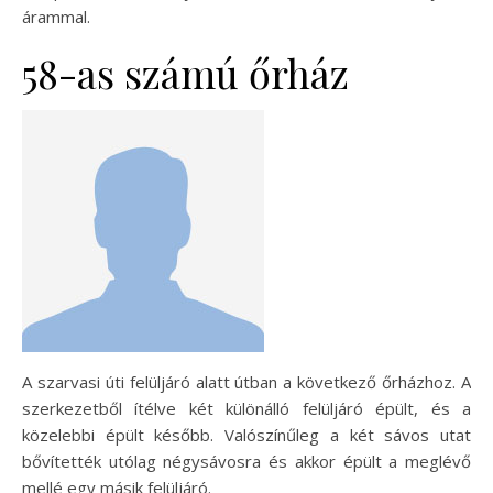
árammal.
58-as számú őrház
A szarvasi úti felüljáró alatt útban a következő őrházhoz. A
szerkezetből ítélve két különálló felüljáró épült, és a
közelebbi épült később. Valószínűleg a két sávos utat
bővítették utólag négysávosra és akkor épült a meglévő
mellé egy másik felüljáró.