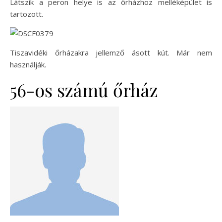
Látszik a peron helye is az őrházhoz melléképület is
tartozott.
Tiszavidéki őrházakra jellemző ásott kút. Már nem
használják.
56-os számú őrház