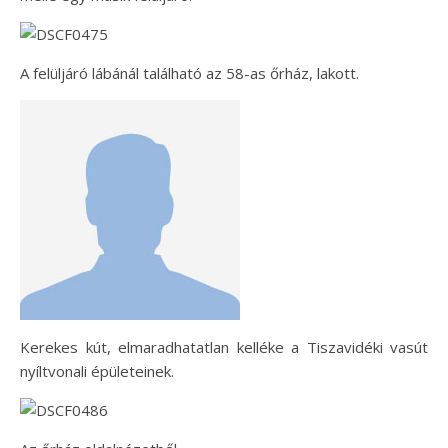
A felüljáró lábánál található az 58-as őrház, lakott.
Kerekes kút, elmaradhatatlan kelléke a Tiszavidéki vasút
nyíltvonali épületeinek.