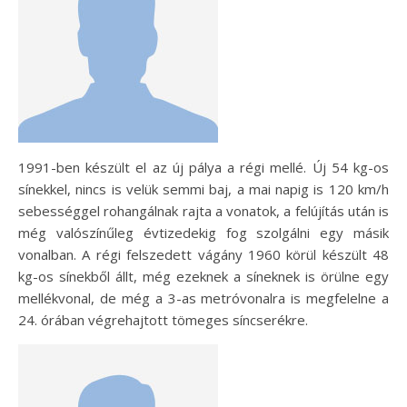
1991-ben készült el az új pálya a régi mellé. Új 54 kg-os
sínekkel, nincs is velük semmi baj, a mai napig is 120 km/h
sebességgel rohangálnak rajta a vonatok, a felújítás után is
még valószínűleg évtizedekig fog szolgálni egy másik
vonalban. A régi felszedett vágány 1960 körül készült 48
kg-os sínekből állt, még ezeknek a síneknek is örülne egy
mellékvonal, de még a 3-as metróvonalra is megfelelne a
24. órában végrehajtott tömeges síncserékre.