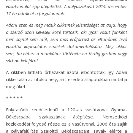
vasútvonalat épp átépítették. A pályaszakaszt 2014. december
17-én adták át a forgalomnak.
Adani ezen és még másik cikkeinek jelentőségét az adja, hogy
a szerző azon kevesek közé tartozik, aki igazi vasút fanként
nem sajnál sem időt, sem más erőforrást az eltünőben lévő
vasúttal kapcsolatos emlékek dokumentálására. Még akkor
sem, ha ehhez a munkához történetesen térdig gazban vagy
sárban kell járni.
A cikkben látható őrházakat azóta elbontották, így Adani
cikke talán az utolsó hely, ami eredeti állapotukban mutatja
meg őket.
* * * * *
Folytatódik rendületlenül a 120-as vasútvonal Gyoma-
Békéscsaba szakaszának átépítése. Nemzetközi
közlekedési folyosó része ez a vasútvonal, 2006 óta zajlik
a pályafelújítás Szajoltól Békéscsabáig. Tavaly elérte a