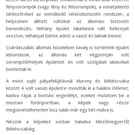
fénysorompók (vagy fény és félsorompók), a vonatjelentő
térközőröket az önműködő térközbiztosító rendszer, a
helyszínen állított váltókat az állomási biztosító
berendezés. Néhány épület lakatlanná vált funkcióját
vesztve, néhányat bérbe adott a vasút és laknak benne.
Csárdaszállás állomás közelében tavaly is történtek épület
lebontások, az állomás két végpontján volt
sorompóőrhelyek épületeit és volt szolgálati lakásokat
bontottak le.
A most zajló pályafelújításnál Murony és Békéscsaba
között 4 volt vasúti épületre mondták ki a halálos ítéletet,
kiadva rájuk a bontási engedélyt, ezeket mutatom be a
mostani fotóriportban, a képek nagy része
megismételhetetlen lesz talán már egy hét múlva is.
Nézzük a képeket sorban haladva Mezőmegyertől
Békéscsabáig.