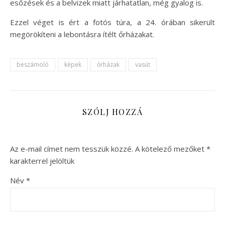
esőzések és a belvizek miatt járhatatlan, még gyalog is.
Ezzel véget is ért a fotós túra, a 24. órában sikerült
megörökíteni a lebontásra ítélt őrházakat.
beszámoló
képek
őrházak
vasút
SZÓLJ HOZZÁ
Az e-mail címet nem tesszük közzé.
A kötelező mezőket
*
karakterrel jelöltük
Név
*