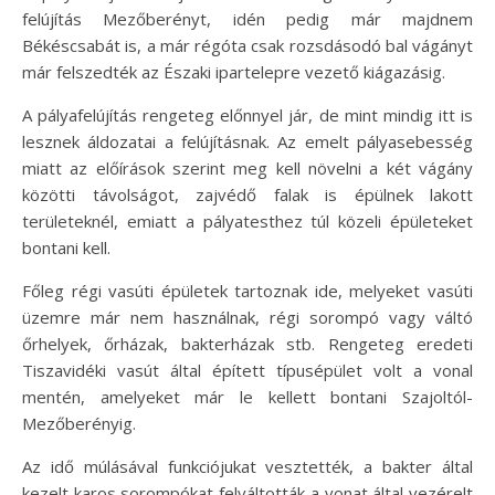
felújítás Mezőberényt, idén pedig már majdnem
Békéscsabát is, a már régóta csak rozsdásodó bal vágányt
már felszedték az Északi ipartelepre vezető kiágazásig.
A pályafelújítás rengeteg előnnyel jár, de mint mindig itt is
lesznek áldozatai a felújításnak. Az emelt pályasebesség
miatt az előírások szerint meg kell növelni a két vágány
közötti távolságot, zajvédő falak is épülnek lakott
területeknél, emiatt a pályatesthez túl közeli épületeket
bontani kell.
Főleg régi vasúti épületek tartoznak ide, melyeket vasúti
üzemre már nem használnak, régi sorompó vagy váltó
őrhelyek, őrházak, bakterházak stb. Rengeteg eredeti
Tiszavidéki vasút által épített típusépület volt a vonal
mentén, amelyeket már le kellett bontani Szajoltól-
Mezőberényig.
Az idő múlásával funkciójukat vesztették, a bakter által
kezelt karos sorompókat felváltották a vonat által vezérelt