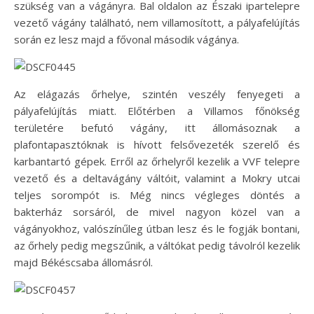
szükség van a vágányra. Bal oldalon az Északi ipartelepre
vezető vágány található, nem villamosított, a pályafelújítás
során ez lesz majd a fővonal második vágánya.
Az elágazás őrhelye, szintén veszély fenyegeti a
pályafelújítás miatt. Előtérben a Villamos főnökség
területére befutó vágány, itt állomásoznak a
plafontapasztóknak is hívott felsővezeték szerelő és
karbantartó gépek. Erről az őrhelyről kezelik a VVF telepre
vezető és a deltavágány váltóit, valamint a Mokry utcai
teljes sorompót is. Még nincs végleges döntés a
bakterház sorsáról, de mivel nagyon közel van a
vágányokhoz, valószínűleg útban lesz és le fogják bontani,
az őrhely pedig megszűnik, a váltókat pedig távolról kezelik
majd Békéscsaba állomásról.