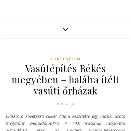
TÖRTÉNELEM
Vasútépítés Békés
megyében – halálra ítélt
vasúti őrházak
2016.12.31.
Előszó: a következő cikket Adani készítette egy másik, azóta
megszűnt weboldalunkra. A cikk írásának időpontja
2013.04.12., ekkor az említett Gyoma-Békéscsaba