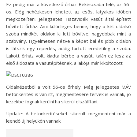
Ez pedig már a következő őrház Békéscsaba felé, az 56-
os. Elég nehézkesen lehetett az esős, latyakos időben
megközelíteni. Jellegzetes Tiszavidéki vasút által épített
bővített őrház. Ami különleges benne, hogy a két oldalsó
szoba mindkét oldalon ki lett bővítve, nagyobbak mint a
szabvány. Figyelmesen nézve a képet bal és jobb oldalon
is látszik egy repedés, addig tartott eredetileg a szoba.
Lakott őrház volt, kiadta bérbe a vasút, talán ez lesz az
első áldozata a vasútépítésnek, a lakója már kiköltözött.
Oldalnézetből a volt 56-os őrhely. Még jellegzetes MÁV
betonkerítés is van itt, megmentésére tervek is vannak, jó
kezekbe fognak kerülni ha sikerül elszállítani.
Update: A betonkerítéseket sikerült megmenteni már a
leendő új helyükön vannak.