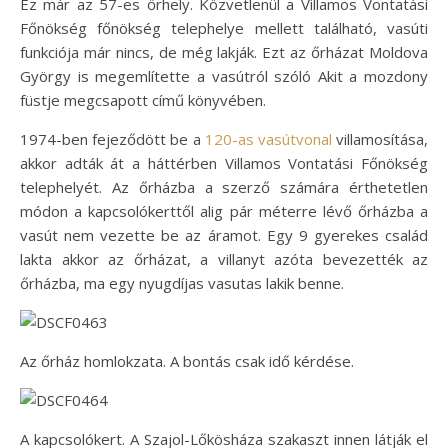
Ez már az 57-es őrhely. Közvetlenül a Villamos Vontatási
Főnökség főnökség telephelye mellett található, vasúti
funkciója már nincs, de még lakják. Ezt az őrházat Moldova
György is megemlítette a vasútról szóló Akit a mozdony
füstje megcsapott című könyvében.
1974-ben fejeződött be a
120-as vasútvonal
villamosítása,
akkor adták át a háttérben Villamos Vontatási Főnökség
telephelyét. Az őrházba a szerző számára érthetetlen
módon a kapcsolókerttől alig pár méterre lévő őrházba a
vasút nem vezette be az áramot. Egy 9 gyerekes család
lakta akkor az őrházat, a villanyt azóta bevezették az
őrházba, ma egy nyugdíjas vasutas lakik benne.
Az őrház homlokzata. A bontás csak idő kérdése.
A kapcsolókert. A Szajol-Lőkösháza szakaszt innen látják el