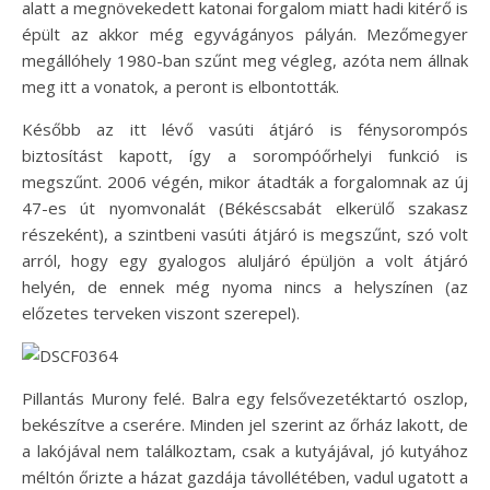
alatt a megnövekedett katonai forgalom miatt hadi kitérő is
épült az akkor még egyvágányos pályán. Mezőmegyer
megállóhely 1980-ban szűnt meg végleg, azóta nem állnak
meg itt a vonatok, a peront is elbontották.
Később az itt lévő vasúti átjáró is fénysorompós
biztosítást kapott, így a sorompóőrhelyi funkció is
megszűnt. 2006 végén, mikor átadták a forgalomnak az új
47-es út nyomvonalát (Békéscsabát elkerülő szakasz
részeként), a szintbeni vasúti átjáró is megszűnt, szó volt
arról, hogy egy gyalogos aluljáró épüljön a volt átjáró
helyén, de ennek még nyoma nincs a helyszínen (az
előzetes terveken viszont szerepel).
Pillantás Murony felé. Balra egy felsővezetéktartó oszlop,
bekészítve a cserére. Minden jel szerint az őrház lakott, de
a lakójával nem találkoztam, csak a kutyájával, jó kutyához
méltón őrizte a házat gazdája távollétében, vadul ugatott a