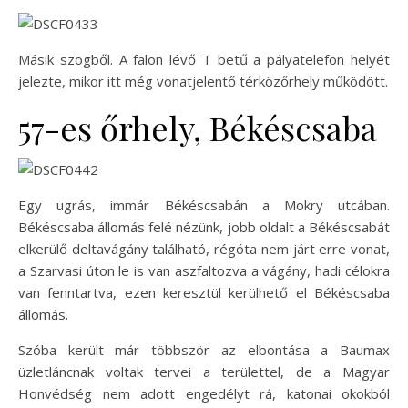
Másik szögből. A falon lévő T betű a pályatelefon helyét
jelezte, mikor itt még vonatjelentő térközőrhely működött.
57-es őrhely, Békéscsaba
Egy ugrás, immár Békéscsabán a Mokry utcában.
Békéscsaba állomás felé nézünk, jobb oldalt a Békéscsabát
elkerülő deltavágány található, régóta nem járt erre vonat,
a Szarvasi úton le is van aszfaltozva a vágány, hadi célokra
van fenntartva, ezen keresztül kerülhető el Békéscsaba
állomás.
Szóba került már többször az elbontása a Baumax
üzletláncnak voltak tervei a területtel, de a Magyar
Honvédség nem adott engedélyt rá, katonai okokból