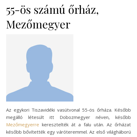
55-ös számú őrház,
Mezőmegyer
Az egykori Tiszavidéki vasútvonal 55-ös őrháza. Később
megálló létesült itt Dobozmegyer néven, később
Mezőmegyerre
keresztelték át a falu után. Az őrházat
később bővítették egy váróteremmel. Az első világháború