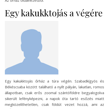
Az őrház oldalnézetből.
Egy kakukktojás a végére
Egy kakukktojás őrház a túra végén. Szabadkígyós és
Békéscsaba között található a nyílt pályán, lakatlan, romos
állapotban, csak erős zoomal szántóföldre begyalogolva
sikerült lefényképezni, a napok óta tartó esőzés miatt
megközelíthetetlen, csak földút vezet hozzá, ami az