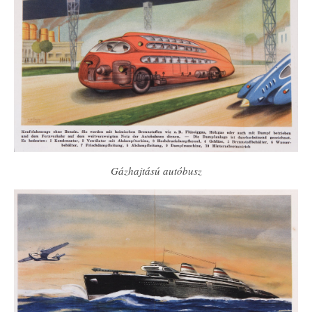
Gázhajtású autóbusz