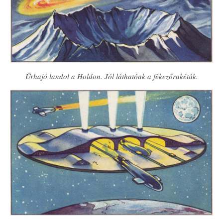
Űrhajó landol a Holdon. Jól láthatóak a fékezőrakéták.