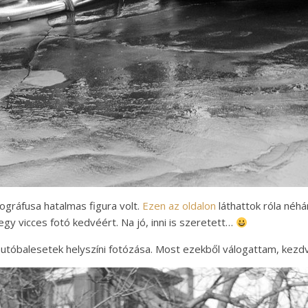
ográfusa hatalmas figura volt.
Ezen az oldalon
láthattok róla néh
gy vicces fotó kedvéért. Na jó, inni is szeretett…
 autóbalesetek helyszíni fotózása. Most ezekből válogattam, kezd