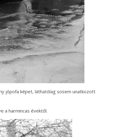
ány jópofa képet, láthatólag sosem unatkozott
ve a harmincas évektől.