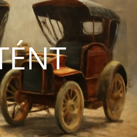
TÉNT
N