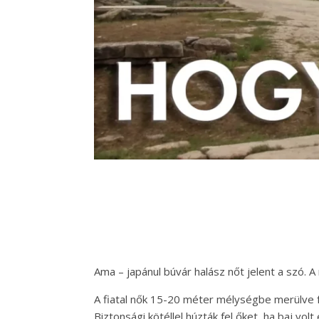
Ama – japánul búvár halász nőt jelent a szó. 
A fiatal nők 15-20 méter mélységbe merülve f
Biztonsági kötéllel húzták fel őket, ha baj vol