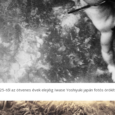
25-től az ötvenes évek elejéig Iwase Yoshiyuki japán fotós örök