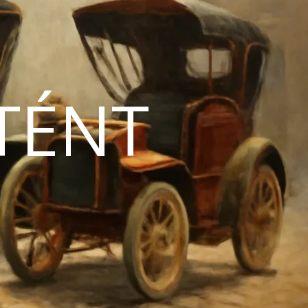
TÉNT
N