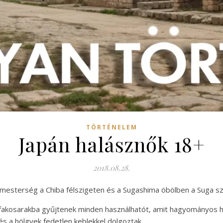
TÖRTÉNELEM
Japán halásznők 18+
2018.08.28.
A mesterség a Chiba félszigeten és a Sugashima öbölben a Suga szi
akosarakba gyűjtenek minden használhatót, amit hagyományos halá
t és a hölgyek fedetlen keblekkel dolgoztak.