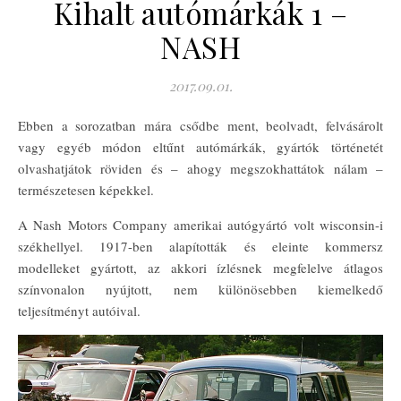
Kihalt autómárkák 1 –
NASH
2017.09.01.
Ebben a sorozatban mára csődbe ment, beolvadt, felvásárolt
vagy egyéb módon eltűnt autómárkák, gyártók történetét
olvashatjátok röviden és – ahogy megszokhattátok nálam –
természetesen képekkel.
A Nash Motors Company amerikai autógyártó volt wisconsin-i
székhellyel. 1917-ben alapították és eleinte kommersz
modelleket gyártott, az akkori ízlésnek megfelelve átlagos
színvonalon nyújtott, nem különösebben kiemelkedő
teljesítményt autóival.