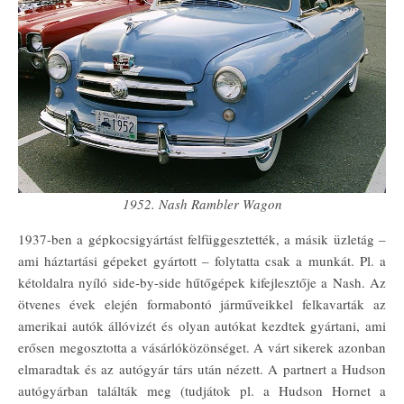
1952. Nash Rambler Wagon
1937-ben a gépkocsigyártást felfüggesztették, a másik üzletág –
ami háztartási gépeket gyártott – folytatta csak a munkát. Pl. a
kétoldalra nyíló side-by-side hűtőgépek kifejlesztője a Nash. Az
ötvenes évek elején formabontó járműveikkel felkavarták az
amerikai autók állóvizét és olyan autókat kezdtek gyártani, ami
erősen megosztotta a vásárlóközönséget. A várt sikerek azonban
elmaradtak és az autógyár társ után nézett. A partnert a Hudson
autógyárban találták meg (tudjátok pl. a Hudson Hornet a