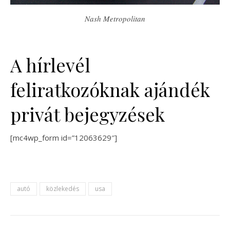
Nash Metropolitan
A hírlevél
feliratkozóknak ajándék
privát bejegyzések
[mc4wp_form id=”12063629″]
autó
közlekedés
usa