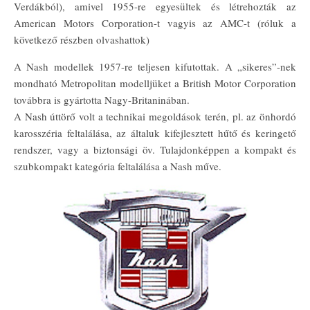
Verdákból), amivel 1955-re egyesültek és létrehozták az
American Motors Corporation-t vagyis az AMC-t (róluk a
következő részben olvashattok)
A Nash modellek 1957-re teljesen kifutottak. A „sikeres”-nek
mondható Metropolitan modelljüket a British Motor Corporation
továbbra is gyártotta Nagy-Britaninában.
A Nash úttörő volt a technikai megoldások terén, pl. az önhordó
karosszéria feltalálása, az általuk kifejlesztett hűtő és keringető
rendszer, vagy a biztonsági öv. Tulajdonképpen a kompakt és
szubkompakt kategória feltalálása a Nash műve.