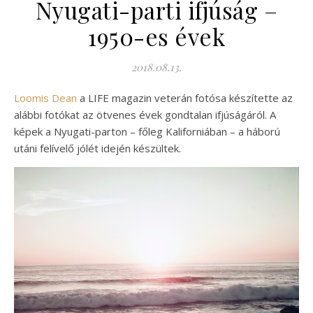
Nyugati-parti ifjúság –
1950-es évek
2018.08.13.
Loomis Dean
a LIFE magazin veterán fotósa készítette az
alábbi fotókat az ötvenes évek gondtalan ifjúságáról. A
képek a Nyugati-parton – főleg Kaliforniában – a háború
utáni felívelő jólét idején készültek.