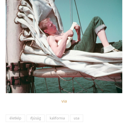
via
életkép
ifjúság
kalifornia
usa