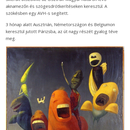
aknamezőn és szögesdrótkerítéseken keresztül. A
szökésben egy AVH-s segített.
3 hónap alatt Ausztrián, Németországon és Belgiumon
keresztül jutott Párizsba, az út nagy részét gyalog téve
meg.