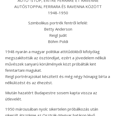
AUTO -STOP, ENTRE FERRARE ET RAVENNE
AUTÓSTOPPAL FERRARA ÉS RAVENNA KÖZÖTT
1948-1950
Szimbolikus portrék fentről lefelé:
Betty Anderson
Reigl Judit
Böhm Poldi
1948 nyarán a magyar politikai attitűdökből kifolyólag
megszakították az ösztöndíjat, ezért a jövedelem nélküli
művészek sanyarú körülmények közt próbálták kint
fenntartani magukat.
Reigl portrérajzokat készített és még négy hónapig bírta a
nélkülözést és az éhezést.
Miután hazatért Budapestre sosem kapta vissza az
útlevelét.
1950 márciusában nyolc sikertelen próbálkozás után
sikerült átszöknie az Osztrák-Magyar határon lévő