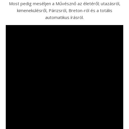
Most pedig meséljen a Művésznő az életéről; utazásról,
kimenekülésről, Párizsról, Breton-ról és a totális
automatikus írásról.