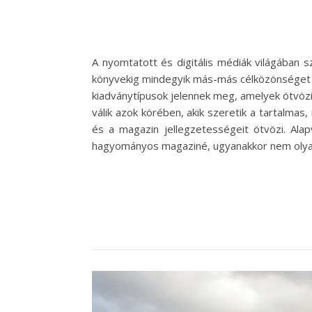
A nyomtatott és digitális médiák világában 
könyvekig mindegyik más-más célközönséget és
kiadványtípusok jelennek meg, amelyek ötvöz
válik azok körében, akik szeretik a tartalma
és a magazin jellegzetességeit ötvözi. Al
hagyományos magaziné, ugyanakkor nem olyan