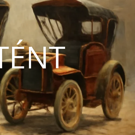
TÉNT
N