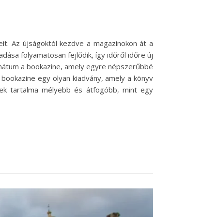
eit. Az újságoktól kezdve a magazinokon át a
sa folyamatosan fejlődik, így időről időre új
ormátum a bookazine, amely egyre népszerűbbé
A bookazine egy olyan kiadvány, amely a könyv
nek tartalma mélyebb és átfogóbb, mint egy