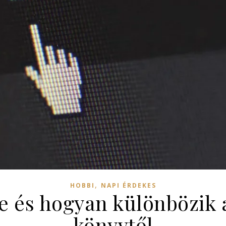
,
HOBBI
NAPI ÉRDEKES
e és hogyan különbözik 
könyvtől