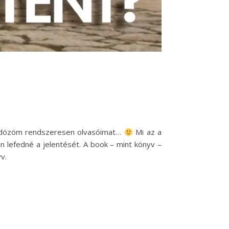
 üldözöm rendszeresen olvasóimat…
Mi az a
n lefedné a jelentését. A book – mint könyv –
v.