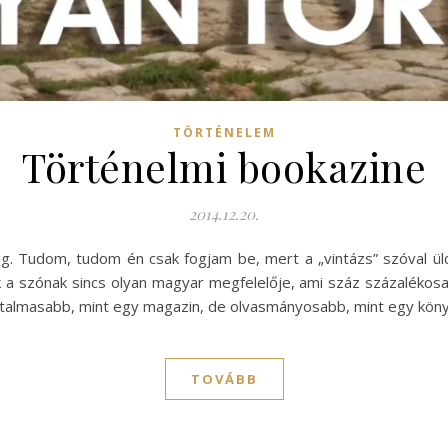
TÖRTÉNELEM
Történelmi bookazine
2014.12.20.
deg. Tudom, tudom én csak fogjam be, mert a „vintázs” szóval
 a szónak sincs olyan magyar megfelelője, ami száz százalékosa
artalmasabb, mint egy magazin, de olvasmányosabb, mint egy köny
TOVÁBB