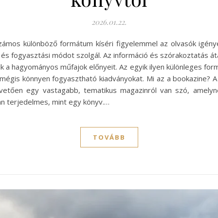
2026.01.22.
számos különböző formátum kíséri figyelemmel az olvasók igény
 fogyasztási módot szolgál. Az információ és szórakoztatás átadá
ik a hagyományos műfajok előnyeit. Az egyik ilyen különleges f
s, mégis könnyen fogyasztható kiadványokat. Mi az a bookazine? 
apvetően egy vastagabb, tematikus magazinról van szó, amely
 terjedelmes, mint egy könyv.…
TOVÁBB