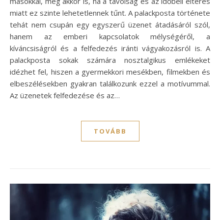
másokkal, még akkor is, ha a távolság és az időbeli eltérés
miatt ez szinte lehetetlennek tűnt. A palackposta története
tehát nem csupán egy egyszerű üzenet átadásáról szól,
hanem az emberi kapcsolatok mélységéről, a
kíváncsiságról és a felfedezés iránti vágyakozásról is. A
palackposta sokak számára nosztalgikus emlékeket
idézhet fel, hiszen a gyermekkori mesékben, filmekben és
elbeszélésekben gyakran találkozunk ezzel a motívummal.
Az üzenetek felfedezése és az…
TOVÁBB