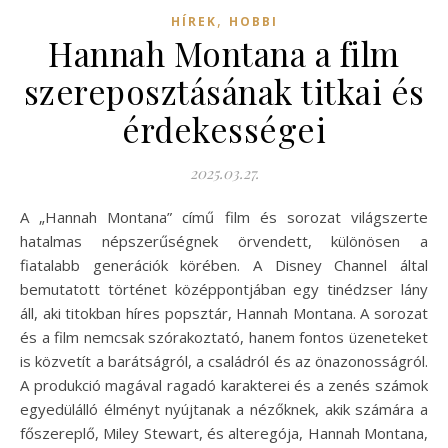
,
HÍREK
HOBBI
Hannah Montana a film
szereposztásának titkai és
érdekességei
2025.03.27.
A „Hannah Montana” című film és sorozat világszerte
hatalmas népszerűségnek örvendett, különösen a
fiatalabb generációk körében. A Disney Channel által
bemutatott történet középpontjában egy tinédzser lány
áll, aki titokban híres popsztár, Hannah Montana. A sorozat
és a film nemcsak szórakoztató, hanem fontos üzeneteket
is közvetít a barátságról, a családról és az önazonosságról.
A produkció magával ragadó karakterei és a zenés számok
egyedülálló élményt nyújtanak a nézőknek, akik számára a
főszereplő, Miley Stewart, és alteregója, Hannah Montana,