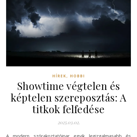
,
HÍREK
HOBBI
Showtime végtelen és
képtelen szereposztás: A
titkok felfedése
2025.03.02.
A modern szórakoztatóipar egyik legizgalmasabb és