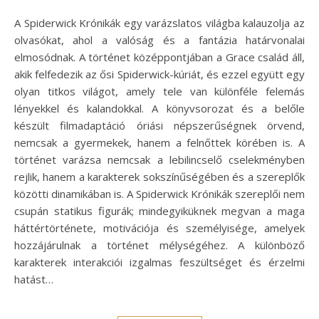
A Spiderwick Krónikák egy varázslatos világba kalauzolja az
olvasókat, ahol a valóság és a fantázia határvonalai
elmosódnak. A történet középpontjában a Grace család áll,
akik felfedezik az ősi Spiderwick-kúriát, és ezzel együtt egy
olyan titkos világot, amely tele van különféle felemás
lényekkel és kalandokkal. A könyvsorozat és a belőle
készült filmadaptáció óriási népszerűségnek örvend,
nemcsak a gyermekek, hanem a felnőttek körében is. A
történet varázsa nemcsak a lebilincselő cselekményben
rejlik, hanem a karakterek sokszínűségében és a szereplők
közötti dinamikában is. A Spiderwick Krónikák szereplői nem
csupán statikus figurák; mindegyiküknek megvan a maga
háttértörténete, motivációja és személyisége, amelyek
hozzájárulnak a történet mélységéhez. A különböző
karakterek interakciói izgalmas feszültséget és érzelmi
hatást…