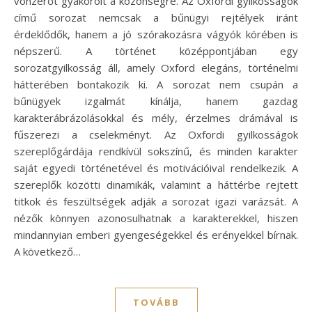
vonzerőt gyakorolt a közönségre. Az Oxfordi gyilkosságok
című sorozat nemcsak a bűnügyi rejtélyek iránt
érdeklődők, hanem a jó szórakozásra vágyók körében is
népszerű. A történet középpontjában egy
sorozatgyilkosság áll, amely Oxford elegáns, történelmi
hátterében bontakozik ki. A sorozat nem csupán a
bűnügyek izgalmát kínálja, hanem gazdag
karakterábrázolásokkal és mély, érzelmes drámával is
fűszerezi a cselekményt. Az Oxfordi gyilkosságok
szereplőgárdája rendkívül sokszínű, és minden karakter
saját egyedi történetével és motivációival rendelkezik. A
szereplők közötti dinamikák, valamint a háttérbe rejtett
titkok és feszültségek adják a sorozat igazi varázsát. A
nézők könnyen azonosulhatnak a karakterekkel, hiszen
mindannyian emberi gyengeségekkel és erényekkel bírnak.
A következő…
TOVÁBB