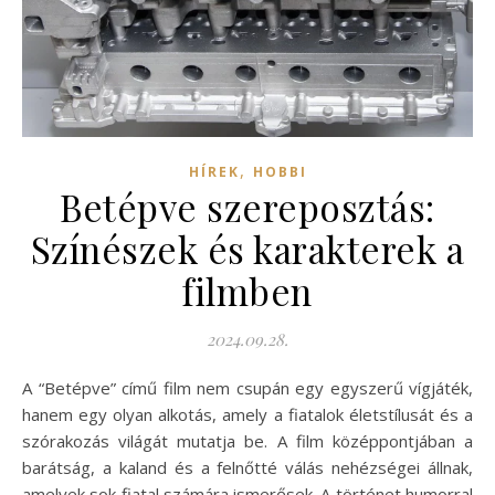
,
HÍREK
HOBBI
Betépve szereposztás:
Színészek és karakterek a
filmben
2024.09.28.
A “Betépve” című film nem csupán egy egyszerű vígjáték,
hanem egy olyan alkotás, amely a fiatalok életstílusát és a
szórakozás világát mutatja be. A film középpontjában a
barátság, a kaland és a felnőtté válás nehézségei állnak,
amelyek sok fiatal számára ismerősek. A történet humorral