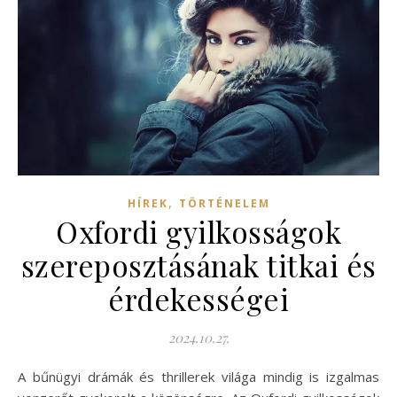
,
HÍREK
TÖRTÉNELEM
Oxfordi gyilkosságok
szereposztásának titkai és
érdekességei
2024.10.27.
A bűnügyi drámák és thrillerek világa mindig is izgalmas