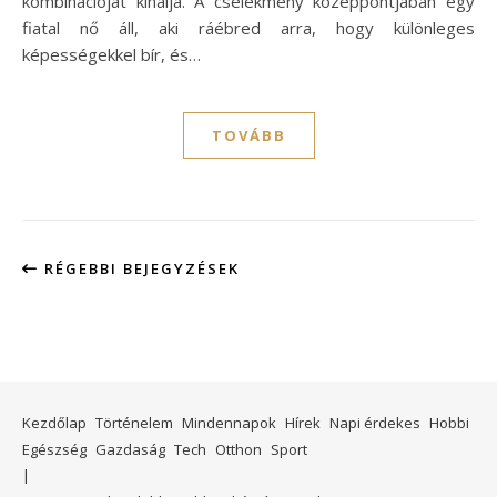
kombinációját kínálja. A cselekmény középpontjában egy
fiatal nő áll, aki ráébred arra, hogy különleges
képességekkel bír, és…
TOVÁBB
RÉGEBBI BEJEGYZÉSEK
Kezdőlap
Történelem
Mindennapok
Hírek
Napi érdekes
Hobbi
Egészség
Gazdaság
Tech
Otthon
Sport