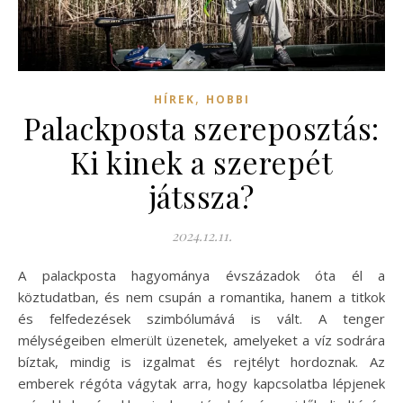
,
HÍREK
HOBBI
Palackposta szereposztás:
Ki kinek a szerepét
játssza?
2024.12.11.
A palackposta hagyománya évszázadok óta él a
köztudatban, és nem csupán a romantika, hanem a titkok
és felfedezések szimbólumává is vált. A tenger
mélységeiben elmerült üzenetek, amelyeket a víz sodrára
bíztak, mindig is izgalmat és rejtélyt hordoznak. Az
emberek régóta vágytak arra, hogy kapcsolatba lépjenek