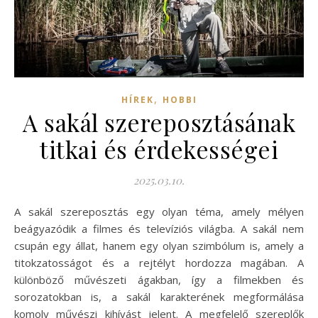
,
HÍREK
HOBBI
A sakál szereposztásának
titkai és érdekességei
2025.03.10.
A sakál szereposztás egy olyan téma, amely mélyen
beágyazódik a filmes és televíziós világba. A sakál nem
csupán egy állat, hanem egy olyan szimbólum is, amely a
titokzatosságot és a rejtélyt hordozza magában. A
különböző művészeti ágakban, így a filmekben és
sorozatokban is, a sakál karakterének megformálása
komoly művészi kihívást jelent. A megfelelő szereplők