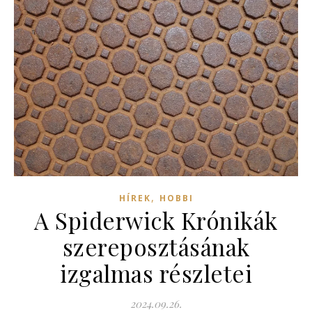
,
HÍREK
HOBBI
A Spiderwick Krónikák
szereposztásának
izgalmas részletei
2024.09.26.