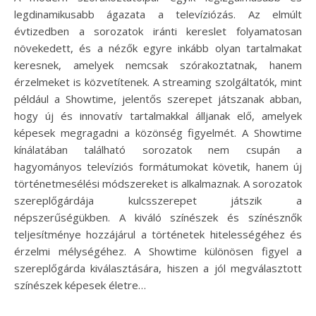
legdinamikusabb ágazata a televíziózás. Az elmúlt
évtizedben a sorozatok iránti kereslet folyamatosan
növekedett, és a nézők egyre inkább olyan tartalmakat
keresnek, amelyek nemcsak szórakoztatnak, hanem
érzelmeket is közvetítenek. A streaming szolgáltatók, mint
például a Showtime, jelentős szerepet játszanak abban,
hogy új és innovatív tartalmakkal álljanak elő, amelyek
képesek megragadni a közönség figyelmét. A Showtime
kínálatában található sorozatok nem csupán a
hagyományos televíziós formátumokat követik, hanem új
történetmesélési módszereket is alkalmaznak. A sorozatok
szereplőgárdája kulcsszerepet játszik a
népszerűségükben. A kiváló színészek és színésznők
teljesítménye hozzájárul a történetek hitelességéhez és
érzelmi mélységéhez. A Showtime különösen figyel a
szereplőgárda kiválasztására, hiszen a jól megválasztott
színészek képesek életre…