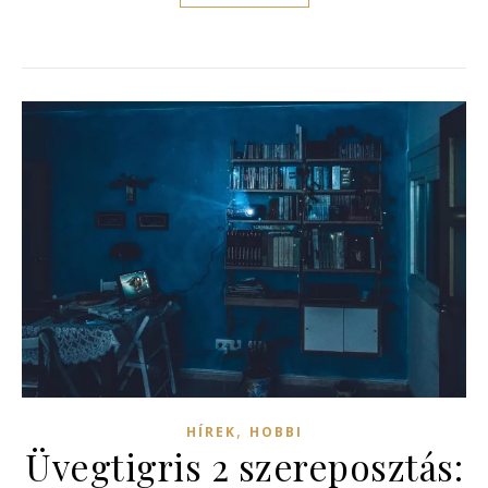
,
HÍREK
HOBBI
Üvegtigris 2 szereposztás: