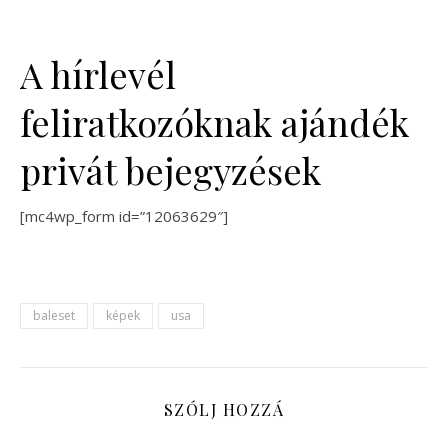
A hírlevél
feliratkozóknak ajándék
privát bejegyzések
[mc4wp_form id=”12063629″]
baleset
képek
usa
SZÓLJ HOZZÁ