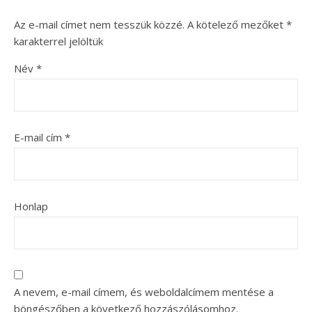
Az e-mail címet nem tesszük közzé.
A kötelező mezőket
*
karakterrel jelöltük
Név
*
E-mail cím
*
Honlap
A nevem, e-mail címem, és weboldalcímem mentése a
böngészőben a következő hozzászólásomhoz.