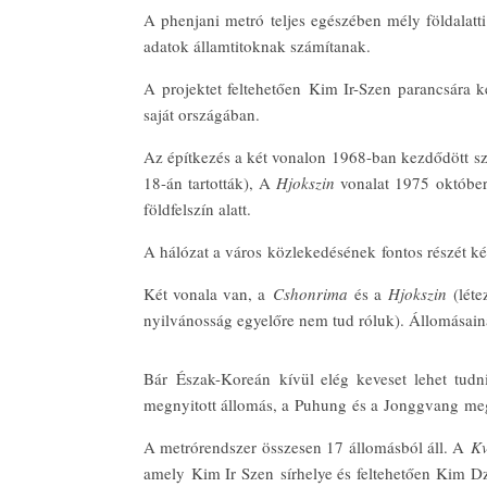
A phenjani metró teljes egészében mély földalatt
adatok államtitoknak számítanak.
A projektet feltehetően Kim Ir-Szen parancsára k
saját országában.
Az építkezés a két vonalon 1968-ban kezdődött sz
18-án tartották), A
Hjokszin
vonalat 1975 októberé
földfelszín alatt.
A hálózat a város közlekedésének fontos részét képe
Két vonala van, a
Cshonrima
és a
Hjokszin
(léte
nyilvánosság egyelőre nem tud róluk). Állomásainak
Bár Észak-Koreán kívül elég keveset lehet tudni
megnyitott állomás, a Puhung és a Jonggvang meg
A metrórendszer összesen 17 állomásból áll. A
K
amely Kim Ir Szen sírhelye és feltehetően Kim Dz