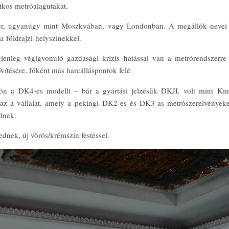
itkos metróalagutakat.
ter, ugyanúgy mint Moszkvában, vagy Londonban. A megállók nevei a
a földrajzi helyszínekkel.
leg végigvonuló gazdasági krízis hatással van a metrórendszerre is
ővítésére, főként más harcálláspontok felé
.
ükön a DK4-es modellt – bár a gyártási jelzésük DKJI, volt mint K
a vállalat, amely a pekingi DK2-es és DK3-as metrószerelvényeket 
dnek.
dnek, új vörös/krémszín festéssel.