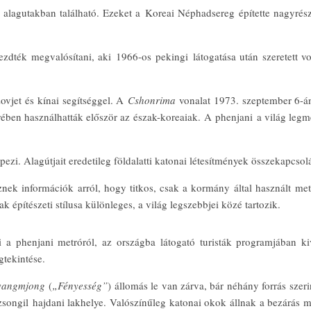
i alagutakban található. Ezeket a Koreai Néphadsereg építette nagyrész
ezdték megvalósítani, aki 1966-os pekingi látogatása után szeretett v
ovjet és kínai segítséggel. A
Cshonrima
vonalat 1973. szeptember 6-án
ben használhatták először az észak-koreaiak. A phenjani a világ legm
zi. Alagútjait eredetileg földalatti katonai létesítmények összekapcsolá
znek információk arról, hogy titkos, csak a kormány által használt metr
 építészeti stílusa különleges, a világ legszebbjei közé tartozik.
 a phenjani metróról, az országba látogató turisták programjában kiv
tekintése.
vangmjong
(
„Fényesség”
) állomás le van zárva, bár néhány forrás sze
songil hajdani lakhelye. Valószínűleg katonai okok állnak a bezárás m