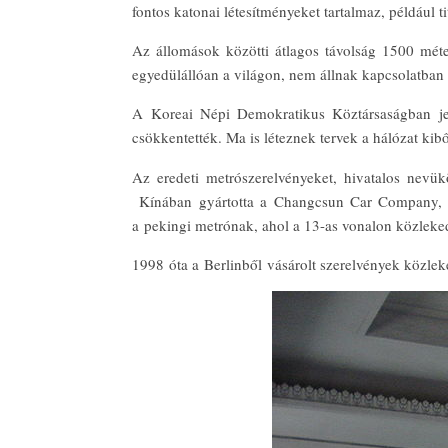
fontos katonai létesítményeket tartalmaz, például t
Az állomások közötti átlagos távolság 1500 mé
egyedülállóan a világon, nem állnak kapcsolatban 
A Koreai Népi Demokratikus Köztársaságban jelen
csökkentették. Ma is léteznek tervek a hálózat kib
Az eredeti metrószerelvényeket, hivatalos nev
Kínában gyártotta a Changcsun Car Company, az 
a pekingi metrónak, ahol a 13-as vonalon közleke
1998 óta a Berlinből vásárolt szerelvények közleke