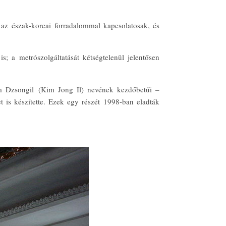
z észak-koreai forradalommal kapcsolatosak, és
; a metrószolgáltatását kétségtelenül jelentősen
im Dzsongil (Kim Jong Il) nevének kezdőbetűi –
is készítette. Ezek egy részét 1998-ban eladták