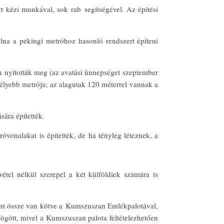
t kézi munkával, sok rab segítségével. Az építési
olna a pekingi metróhoz hasonló rendszert építeni
 nyitották meg (az avatási ünnepséget szeptember
élyebb metrója; az alagutak 120 méterrel vannak a
sára építették.
óvonalakat is építettek, de ha tényleg léteznek, a
étel nélkül szerepel a két külföldiek számára is
rint össze van kötve a Kumszuszan Emlékpalotával,
ögött, mivel a Kumszuszan palota feltételezhetően