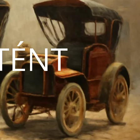
TÉNT
N