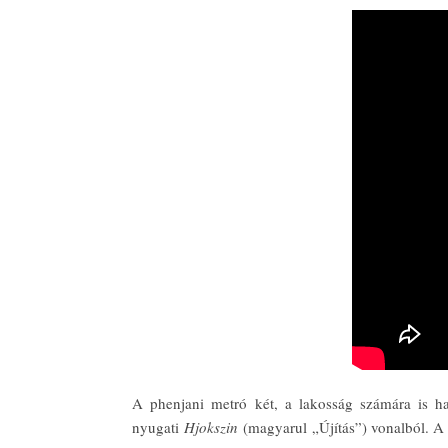
A phenjani metró két, a lakosság számára is ha
nyugati
Hjokszin
(magyarul „Újítás”) vonalból. A 