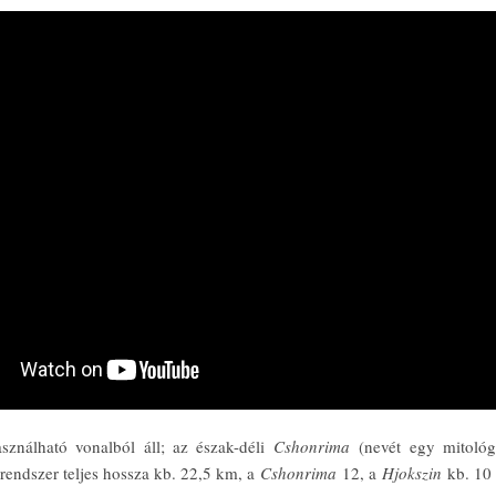
sználható vonalból áll; az észak-déli
Cshonrima
(nevét egy mitológi
rendszer teljes hossza kb. 22,5 km, a
Cshonrima
12, a
Hjokszin
kb. 10